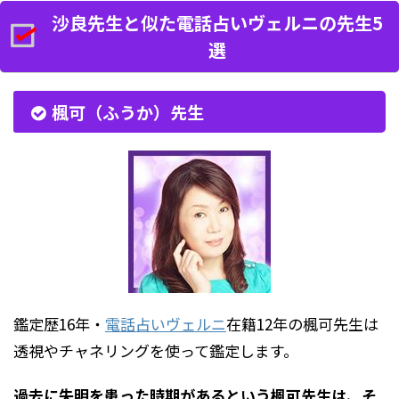
沙良先生と似た電話占いヴェルニの先生5
選
楓可（ふうか）先生
鑑定歴16年・
電話占いヴェルニ
在籍12年の楓可先生は
透視やチャネリングを使って鑑定します。
過去に失明を患った時期があるという楓可先生は、そ