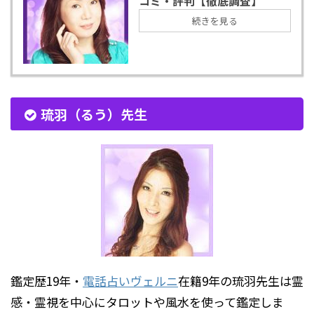
コミ・評判【徹底調査】
続きを見る
琉羽（るう）先生
鑑定歴19年・
電話占いヴェルニ
在籍9年の琉羽先生は霊
感・霊視を中心にタロットや風水を使って鑑定しま