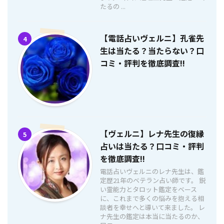
たるの ...
【電話占いヴェルニ】孔雀先
4
生は当たる？当たらない？口
コミ・評判を徹底調査!!
【ヴェルニ】レナ先生の復縁
5
占いは当たる？口コミ・評判
を徹底調査!!
電話占いヴェルニのレナ先生は、鑑
定歴21年のベテラン占い師です。 鋭
い霊能力とタロット鑑定をベース
に、これまで多くの悩みを抱える相
談者を幸せへと導いて来ました。 レ
ナ先生の鑑定は本当に当たるのか、