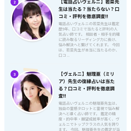
【電話占いヴェルニ】若菜先
2
生は当たる？当たらない？口
コミ・評判を徹底調査!!
電話占いヴェルニの若菜先生は鑑定
歴9年、口コミで当たると評判の人
気占い師です。 相談者・相手を的確
に読み取るリーディング力に長け、
悩み解決へと繋げてくれます。 今回
は、若菜先生が本当に当たるのか、
口コ ...
【ヴェルニ】魅理亜（ミリ
3
ア）先生の復縁占いは当た
る？口コミ・評判を徹底調
査!!
電話占いヴェルニの魅理亜先生は、
独自の霊感タロットと霊視で悩み解
決へと導く占い師です。 鑑定の精
度・的中率・願望成就率が高く、ヴ
ェルニでトップクラスの人気を誇り
ます。 今回、魅理亜先生の鑑定が当