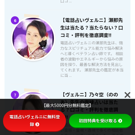
口コ ...
【電話占いヴェルニ】瀬那先
6
生は当たる？当たらない？口
コミ・評判を徹底調査!!
電話占いヴェルニの瀬那先生は、強
力なスピリチュアル能力で悩み解決
へと導くベテラン占い師です。 相談
者の波動やエネルギーから悩みの原
因を探り、最善な解決方法を見出し
てくれます。 瀬那先生の鑑定が本当
に当 ...
【ヴェルニ】乃々空（のの
7
あ）先生の復縁占いは当た
【最大5000円分無料鑑定】
る？口コミ・評判を徹底調
査!!
電話占いヴェルニに無料登
初回特典を受け取る
録
電話占いヴェルニの乃々空先生は鋭
い霊感・霊視・透視で多くの相談者