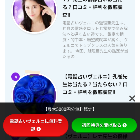
る？口コミ・評判を徹底調
査!!
電話占いヴェルニの魅理亜先生は、
独自の霊感タロットと霊視で悩み解
決へと導く占い師です。 鑑定の精
度・的中率・願望成就率が高く、ヴ
ェルニでトップクラスの人気を誇り
ます。 今回、魅理亜先生の鑑定が当
たるの ...
【電話占いヴェルニ】孔雀先
4
生は当たる？当たらない？口
コミ・評判を徹底調査!!
【最大5000円分無料鑑定】
電話占いヴェルニに無料登
初回特典を受け取る
録
【ヴェルニ】レナ先生の復縁
5