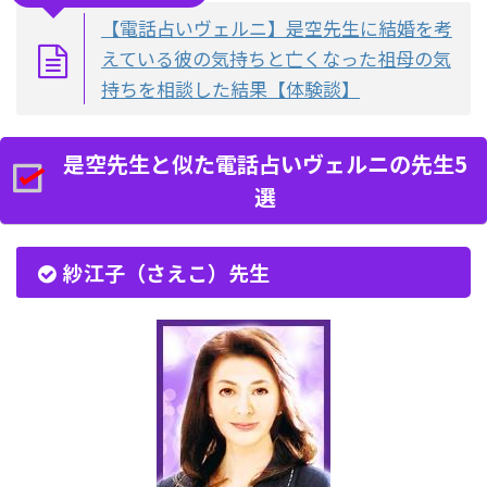
【電話占いヴェルニ】是空先生に結婚を考
えている彼の気持ちと亡くなった祖母の気
持ちを相談した結果【体験談】
是空先生と似た電話占いヴェルニの先生5
選
紗江子（さえこ）先生