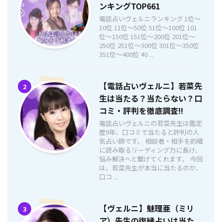
ンキングTOP661
電話占いヴェルニランキング 1位〜
10位 11位〜50位 51位〜100位 101
位〜150位 151位〜200位 201位〜
250位 251位〜300位 301位〜350位
351位〜400位 40 ...
【電話占いヴェルニ】若菜先
2
生は当たる？当たらない？口
コミ・評判を徹底調査!!
電話占いヴェルニの若菜先生は鑑定
歴9年、口コミで当たると評判の人
気占い師です。 相談者・相手を的確
に読み取るリーディング力に長け、
悩み解決へと繋げてくれます。 今回
は、若菜先生が本当に当たるのか、
口コ ...
【ヴェルニ】魅理亜（ミリ
3
ア）先生の復縁占いは当た