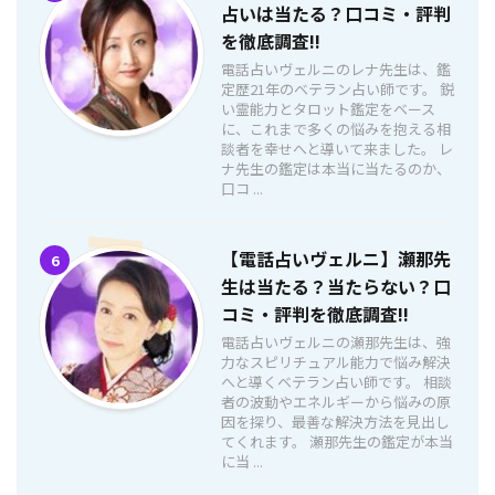
占いは当たる？口コミ・評判
を徹底調査!!
電話占いヴェルニのレナ先生は、鑑
定歴21年のベテラン占い師です。 鋭
い霊能力とタロット鑑定をベース
に、これまで多くの悩みを抱える相
談者を幸せへと導いて来ました。 レ
ナ先生の鑑定は本当に当たるのか、
口コ ...
【電話占いヴェルニ】瀬那先
6
生は当たる？当たらない？口
コミ・評判を徹底調査!!
電話占いヴェルニの瀬那先生は、強
力なスピリチュアル能力で悩み解決
へと導くベテラン占い師です。 相談
者の波動やエネルギーから悩みの原
因を探り、最善な解決方法を見出し
てくれます。 瀬那先生の鑑定が本当
に当 ...