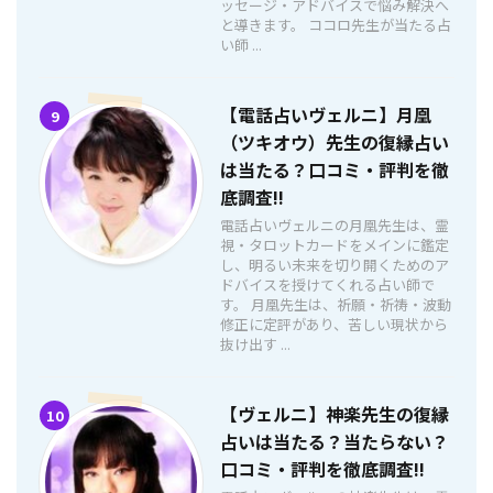
ッセージ・アドバイスで悩み解決へ
と導きます。 ココロ先生が当たる占
い師 ...
【電話占いヴェルニ】月凰
9
（ツキオウ）先生の復縁占い
は当たる？口コミ・評判を徹
底調査!!
電話占いヴェルニの月凰先生は、霊
視・タロットカードをメインに鑑定
し、明るい未来を切り開くためのア
ドバイスを授けてくれる占い師で
す。 月凰先生は、祈願・祈祷・波動
修正に定評があり、苦しい現状から
抜け出す ...
【ヴェルニ】神楽先生の復縁
10
占いは当たる？当たらない？
口コミ・評判を徹底調査!!