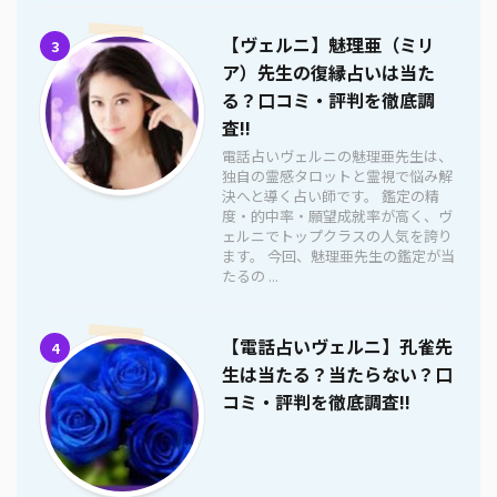
【ヴェルニ】魅理亜（ミリ
3
ア）先生の復縁占いは当た
る？口コミ・評判を徹底調
査!!
電話占いヴェルニの魅理亜先生は、
独自の霊感タロットと霊視で悩み解
決へと導く占い師です。 鑑定の精
度・的中率・願望成就率が高く、ヴ
ェルニでトップクラスの人気を誇り
ます。 今回、魅理亜先生の鑑定が当
たるの ...
【電話占いヴェルニ】孔雀先
4
生は当たる？当たらない？口
コミ・評判を徹底調査!!