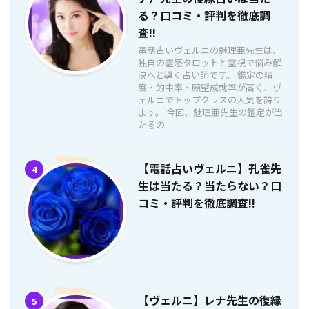
る？口コミ・評判を徹底調
査!!
電話占いヴェルニの魅理亜先生は、
独自の霊感タロットと霊視で悩み解
決へと導く占い師です。 鑑定の精
度・的中率・願望成就率が高く、ヴ
ェルニでトップクラスの人気を誇り
ます。 今回、魅理亜先生の鑑定が当
たるの ...
【電話占いヴェルニ】孔雀先
4
生は当たる？当たらない？口
コミ・評判を徹底調査!!
【ヴェルニ】レナ先生の復縁
5