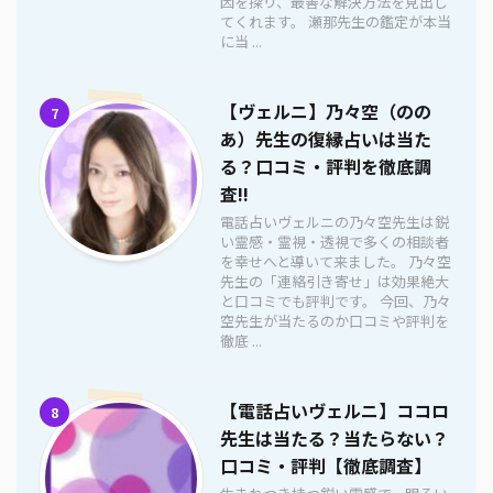
因を探り、最善な解決方法を見出し
てくれます。 瀬那先生の鑑定が本当
に当 ...
【ヴェルニ】乃々空（のの
7
あ）先生の復縁占いは当た
る？口コミ・評判を徹底調
査!!
電話占いヴェルニの乃々空先生は鋭
い霊感・霊視・透視で多くの相談者
を幸せへと導いて来ました。 乃々空
先生の「連絡引き寄せ」は効果絶大
と口コミでも評判です。 今回、乃々
空先生が当たるのか口コミや評判を
徹底 ...
【電話占いヴェルニ】ココロ
8
先生は当たる？当たらない？
口コミ・評判【徹底調査】