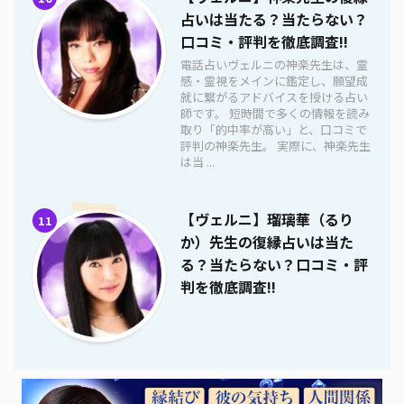
占いは当たる？当たらない？
口コミ・評判を徹底調査!!
電話占いヴェルニの神楽先生は、霊
感・霊視をメインに鑑定し、願望成
就に繋がるアドバイスを授ける占い
師です。 短時間で多くの情報を読み
取り「的中率が高い」と、口コミで
評判の神楽先生。 実際に、神楽先生
は当 ...
【ヴェルニ】瑠璃華（るり
11
か）先生の復縁占いは当た
る？当たらない？口コミ・評
判を徹底調査!!