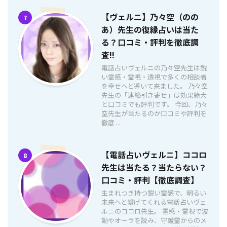
【ヴェルニ】乃々空（のの
7
あ）先生の復縁占いは当た
る？口コミ・評判を徹底調
査!!
電話占いヴェルニの乃々空先生は鋭
い霊感・霊視・透視で多くの相談者
を幸せへと導いて来ました。 乃々空
先生の「連絡引き寄せ」は効果絶大
と口コミでも評判です。 今回、乃々
空先生が当たるのか口コミや評判を
徹底 ...
【電話占いヴェルニ】ココロ
8
先生は当たる？当たらない？
口コミ・評判【徹底調査】
生まれつき持つ鋭い霊感で、明るい
未来へと繋げてくれる電話占いヴェ
ルニのココロ先生。 霊感・霊視で波
動やオーラを読み、守護霊からのメ