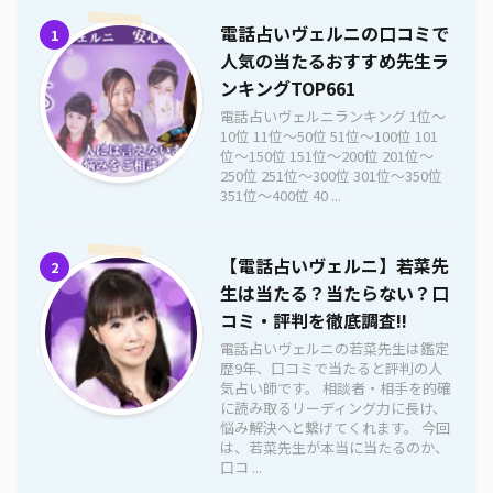
電話占いヴェルニの口コミで
1
人気の当たるおすすめ先生ラ
ンキングTOP661
電話占いヴェルニランキング 1位〜
10位 11位〜50位 51位〜100位 101
位〜150位 151位〜200位 201位〜
250位 251位〜300位 301位〜350位
351位〜400位 40 ...
【電話占いヴェルニ】若菜先
2
生は当たる？当たらない？口
コミ・評判を徹底調査!!
電話占いヴェルニの若菜先生は鑑定
歴9年、口コミで当たると評判の人
気占い師です。 相談者・相手を的確
に読み取るリーディング力に長け、
悩み解決へと繋げてくれます。 今回
は、若菜先生が本当に当たるのか、
口コ ...