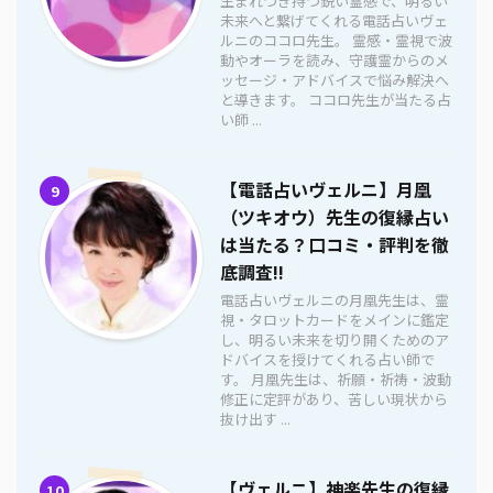
生まれつき持つ鋭い霊感で、明るい
未来へと繋げてくれる電話占いヴェ
ルニのココロ先生。 霊感・霊視で波
動やオーラを読み、守護霊からのメ
ッセージ・アドバイスで悩み解決へ
と導きます。 ココロ先生が当たる占
い師 ...
【電話占いヴェルニ】月凰
9
（ツキオウ）先生の復縁占い
は当たる？口コミ・評判を徹
底調査!!
電話占いヴェルニの月凰先生は、霊
視・タロットカードをメインに鑑定
し、明るい未来を切り開くためのア
ドバイスを授けてくれる占い師で
す。 月凰先生は、祈願・祈祷・波動
修正に定評があり、苦しい現状から
抜け出す ...
【ヴェルニ】神楽先生の復縁
10