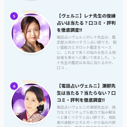
【ヴェルニ】レナ先生の復縁
5
占いは当たる？口コミ・評判
を徹底調査!!
電話占いヴェルニのレナ先生は、鑑
定歴21年のベテラン占い師です。 鋭
い霊能力とタロット鑑定をベース
に、これまで多くの悩みを抱える相
談者を幸せへと導いて来ました。 レ
ナ先生の鑑定は本当に当たるのか、
口コ ...
【電話占いヴェルニ】瀬那先
6
生は当たる？当たらない？口
コミ・評判を徹底調査!!
電話占いヴェルニの瀬那先生は、強
力なスピリチュアル能力で悩み解決
へと導くベテラン占い師です。 相談
者の波動やエネルギーから悩みの原