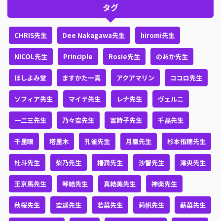
タグ
CHRIS先生
Dee Nakagawa先生
hiromi先生
NICOL先生
Principle
Rosie先生
のあか先生
ほしよみ堂
ますかた一真
アクアマリン
ココロ先生
ソフィア先生
マイテ先生
レナ先生
ヴェルニ
一二三先生
乃々空先生
冨詩子先生
千晶先生
千里眼
塔里木
孔雀先生
月凰先生
杉本侑穂先生
杜斗先生
梨乃先生
椿潤先生
沙智先生
澪央先生
王京馬先生
琴結先生
真結美先生
神楽先生
秋桜先生
空遥先生
若菜先生
莉帆先生
薪菜先生