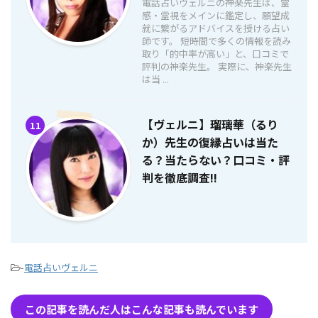
電話占いヴェルニの神楽先生は、霊
感・霊視をメインに鑑定し、願望成
就に繋がるアドバイスを授ける占い
師です。 短時間で多くの情報を読み
取り「的中率が高い」と、口コミで
評判の神楽先生。 実際に、神楽先生
は当 ...
【ヴェルニ】瑠璃華（るり
11
か）先生の復縁占いは当た
る？当たらない？口コミ・評
判を徹底調査!!
-
電話占いヴェルニ
この記事を読んだ人はこんな記事も読んでいます