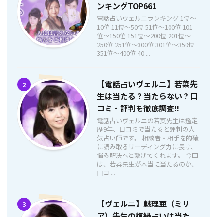
ンキングTOP661
電話占いヴェルニランキング 1位〜
10位 11位〜50位 51位〜100位 101
位〜150位 151位〜200位 201位〜
250位 251位〜300位 301位〜350位
351位〜400位 40 ...
【電話占いヴェルニ】若菜先
2
生は当たる？当たらない？口
コミ・評判を徹底調査!!
電話占いヴェルニの若菜先生は鑑定
歴9年、口コミで当たると評判の人
気占い師です。 相談者・相手を的確
に読み取るリーディング力に長け、
悩み解決へと繋げてくれます。 今回
は、若菜先生が本当に当たるのか、
口コ ...
【ヴェルニ】魅理亜（ミリ
3
ア）先生の復縁占いは当た