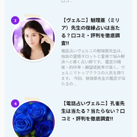
口コ ...
【ヴェルニ】魅理亜（ミリ
3
ア）先生の復縁占いは当た
る？口コミ・評判を徹底調
査!!
電話占いヴェルニの魅理亜先生は、
独自の霊感タロットと霊視で悩み解
決へと導く占い師です。 鑑定の精
度・的中率・願望成就率が高く、ヴ
ェルニでトップクラスの人気を誇り
ます。 今回、魅理亜先生の鑑定が当
たるの ...
【電話占いヴェルニ】孔雀先
4
生は当たる？当たらない？口
コミ・評判を徹底調査!!