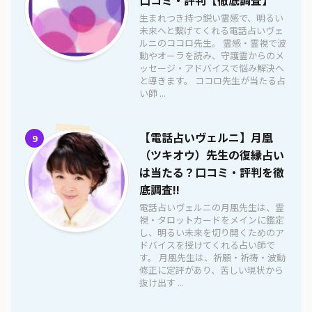
生まれつき持つ鋭い霊感で、明るい
未来へと繋げてくれる電話占いヴェ
ルニのココロ先生。 霊感・霊視で波
動やオーラを読み、守護霊からのメ
ッセージ・アドバイスで悩み解決へ
と導きます。 ココロ先生が当たる占
い師 ...
【電話占いヴェルニ】月凰
9
（ツキオウ）先生の復縁占い
は当たる？口コミ・評判を徹
底調査!!
電話占いヴェルニの月凰先生は、霊
視・タロットカードをメインに鑑定
し、明るい未来を切り開くためのア
ドバイスを授けてくれる占い師で
す。 月凰先生は、祈願・祈祷・波動
修正に定評があり、苦しい現状から
抜け出す ...