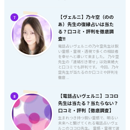
【ヴェルニ】乃々空（のの
7
あ）先生の復縁占いは当た
る？口コミ・評判を徹底調
査!!
電話占いヴェルニの乃々空先生は鋭
い霊感・霊視・透視で多くの相談者
を幸せへと導いて来ました。 乃々空
先生の「連絡引き寄せ」は効果絶大
と口コミでも評判です。 今回、乃々
空先生が当たるのか口コミや評判を
徹底 ...
【電話占いヴェルニ】ココロ
8
先生は当たる？当たらない？
口コミ・評判【徹底調査】
生まれつき持つ鋭い霊感で、明るい
未来へと繋げてくれる電話占いヴェ
ルニのココロ先生。 霊感・霊視で波