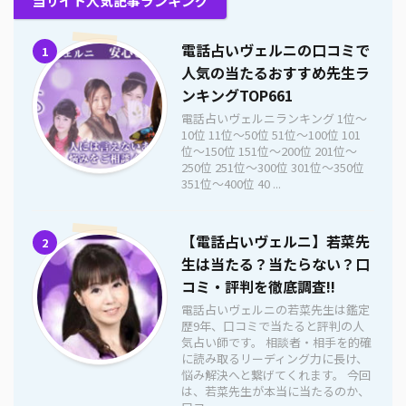
当サイト人気記事ランキング
電話占いヴェルニの口コミで
1
人気の当たるおすすめ先生ラ
ンキングTOP661
電話占いヴェルニランキング 1位〜
10位 11位〜50位 51位〜100位 101
位〜150位 151位〜200位 201位〜
250位 251位〜300位 301位〜350位
351位〜400位 40 ...
【電話占いヴェルニ】若菜先
2
生は当たる？当たらない？口
コミ・評判を徹底調査!!
電話占いヴェルニの若菜先生は鑑定
歴9年、口コミで当たると評判の人
気占い師です。 相談者・相手を的確
に読み取るリーディング力に長け、
悩み解決へと繋げてくれます。 今回
は、若菜先生が本当に当たるのか、