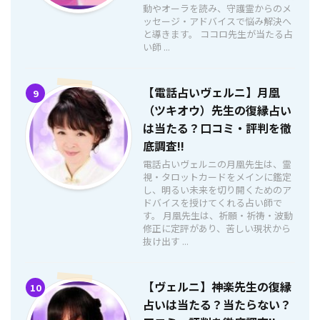
動やオーラを読み、守護霊からのメ
ッセージ・アドバイスで悩み解決へ
と導きます。 ココロ先生が当たる占
い師 ...
【電話占いヴェルニ】月凰
9
（ツキオウ）先生の復縁占い
は当たる？口コミ・評判を徹
底調査!!
電話占いヴェルニの月凰先生は、霊
視・タロットカードをメインに鑑定
し、明るい未来を切り開くためのア
ドバイスを授けてくれる占い師で
す。 月凰先生は、祈願・祈祷・波動
修正に定評があり、苦しい現状から
抜け出す ...
【ヴェルニ】神楽先生の復縁
10
占いは当たる？当たらない？