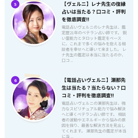
【ヴェルニ】レナ先生の復縁
5
占いは当たる？口コミ・評判
を徹底調査!!
電話占いヴェルニのレナ先生は、鑑
定歴21年のベテラン占い師です。 鋭
い霊能力とタロット鑑定をベース
に、これまで多くの悩みを抱える相
談者を幸せへと導いて来ました。 レ
ナ先生の鑑定は本当に当たるのか、
口コ ...
【電話占いヴェルニ】瀬那先
6
生は当たる？当たらない？口
コミ・評判を徹底調査!!
電話占いヴェルニの瀬那先生は、強
力なスピリチュアル能力で悩み解決
へと導くベテラン占い師です。 相談
者の波動やエネルギーから悩みの原
因を探り、最善な解決方法を見出し
てくれます。 瀬那先生の鑑定が本当
に当 ...