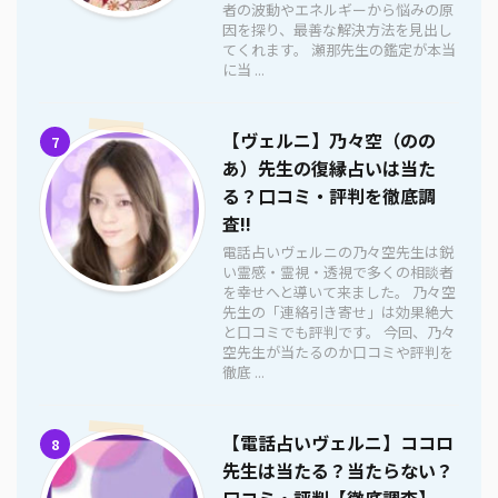
者の波動やエネルギーから悩みの原
因を探り、最善な解決方法を見出し
てくれます。 瀬那先生の鑑定が本当
に当 ...
【ヴェルニ】乃々空（のの
7
あ）先生の復縁占いは当た
る？口コミ・評判を徹底調
査!!
電話占いヴェルニの乃々空先生は鋭
い霊感・霊視・透視で多くの相談者
を幸せへと導いて来ました。 乃々空
先生の「連絡引き寄せ」は効果絶大
と口コミでも評判です。 今回、乃々
空先生が当たるのか口コミや評判を
徹底 ...
【電話占いヴェルニ】ココロ
8
先生は当たる？当たらない？
口コミ・評判【徹底調査】