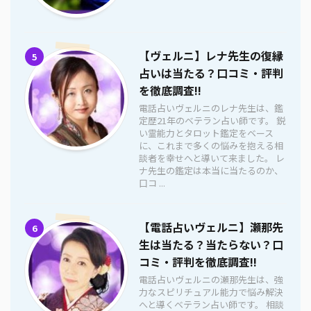
【ヴェルニ】レナ先生の復縁
5
占いは当たる？口コミ・評判
を徹底調査!!
電話占いヴェルニのレナ先生は、鑑
定歴21年のベテラン占い師です。 鋭
い霊能力とタロット鑑定をベース
に、これまで多くの悩みを抱える相
談者を幸せへと導いて来ました。 レ
ナ先生の鑑定は本当に当たるのか、
口コ ...
【電話占いヴェルニ】瀬那先
6
生は当たる？当たらない？口
コミ・評判を徹底調査!!
電話占いヴェルニの瀬那先生は、強
力なスピリチュアル能力で悩み解決
へと導くベテラン占い師です。 相談