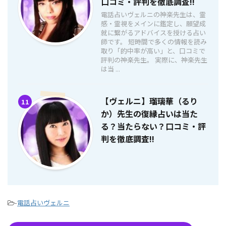
口コミ・評判を徹底調査!!
電話占いヴェルニの神楽先生は、霊
感・霊視をメインに鑑定し、願望成
就に繋がるアドバイスを授ける占い
師です。 短時間で多くの情報を読み
取り「的中率が高い」と、口コミで
評判の神楽先生。 実際に、神楽先生
は当 ...
【ヴェルニ】瑠璃華（るり
11
か）先生の復縁占いは当た
る？当たらない？口コミ・評
判を徹底調査!!
-
電話占いヴェルニ