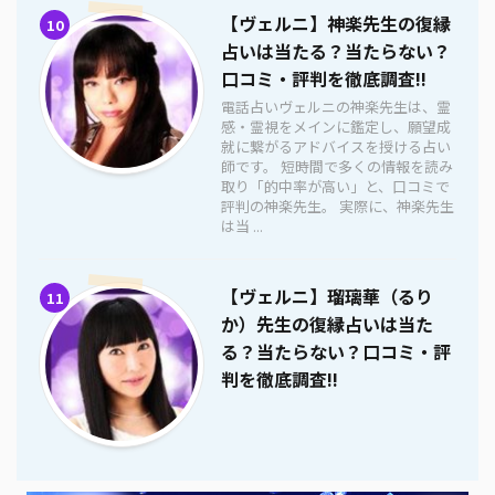
【ヴェルニ】神楽先生の復縁
10
占いは当たる？当たらない？
口コミ・評判を徹底調査!!
電話占いヴェルニの神楽先生は、霊
感・霊視をメインに鑑定し、願望成
就に繋がるアドバイスを授ける占い
師です。 短時間で多くの情報を読み
取り「的中率が高い」と、口コミで
評判の神楽先生。 実際に、神楽先生
は当 ...
【ヴェルニ】瑠璃華（るり
11
か）先生の復縁占いは当た
る？当たらない？口コミ・評
判を徹底調査!!