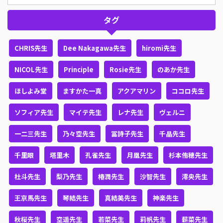
タグ
CHRIS先生
Dee Nakagawa先生
hiromi先生
NICOL先生
Principle
Rosie先生
のあか先生
ほしよみ堂
ますかた一真
アクアマリン
ココロ先生
ソフィア先生
マイテ先生
レナ先生
ヴェルニ
一二三先生
乃々空先生
冨詩子先生
千晶先生
千里眼
塔里木
孔雀先生
月凰先生
杉本侑穂先生
杜斗先生
梨乃先生
椿潤先生
沙智先生
澪央先生
王京馬先生
琴結先生
真結美先生
神楽先生
秋桜先生
空遥先生
若菜先生
莉帆先生
薪菜先生