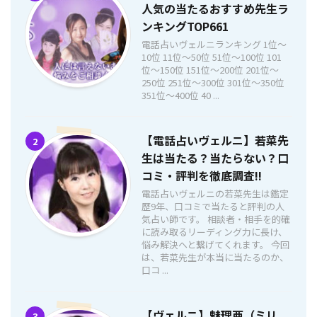
人気の当たるおすすめ先生ラ
ンキングTOP661
電話占いヴェルニランキング 1位〜
10位 11位〜50位 51位〜100位 101
位〜150位 151位〜200位 201位〜
250位 251位〜300位 301位〜350位
351位〜400位 40 ...
【電話占いヴェルニ】若菜先
2
生は当たる？当たらない？口
コミ・評判を徹底調査!!
電話占いヴェルニの若菜先生は鑑定
歴9年、口コミで当たると評判の人
気占い師です。 相談者・相手を的確
に読み取るリーディング力に長け、
悩み解決へと繋げてくれます。 今回
は、若菜先生が本当に当たるのか、
口コ ...
【ヴェルニ】魅理亜（ミリ
3