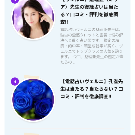
ア）先生の復縁占いは当た
る？口コミ・評判を徹底調
査!!
電話占いヴェルニの魅理亜先生は、
独自の霊感タロットと霊視で悩み解
決へと導く占い師です。 鑑定の精
度・的中率・願望成就率が高く、ヴ
ェルニでトップクラスの人気を誇り
ます。 今回、魅理亜先生の鑑定が当
たるの ...
【電話占いヴェルニ】孔雀先
4
生は当たる？当たらない？口
コミ・評判を徹底調査!!