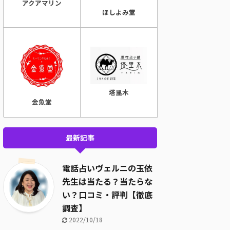
アクアマリン
ほしよみ堂
塔里木
金魚堂
最新記事
電話占いヴェルニの玉依
先生は当たる？当たらな
い？口コミ・評判【徹底
調査】
2022/10/18