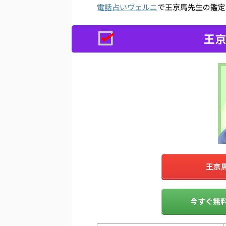
電話占いヴェルニ
で王京馬先生の鑑定
王京
王京
今すぐ無料