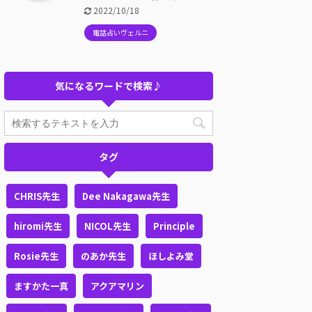
2022/10/18
電話占いヴェルニ
気になるワードで検索♪
タグ
CHRIS先生
Dee Nakagawa先生
hiromi先生
NICOL先生
Principle
Rosie先生
のあか先生
ほしよみ堂
ますかた一真
アクアマリン