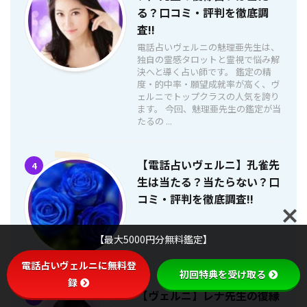
る？口コミ・評判を徹底調
査!!
電話占いヴェルニの魅理亜先生は、
独自の霊感タロットと霊視で悩み解
決へと導く占い師です。 鑑定の精
度・的中率・願望成就率が高く、ヴ
ェルニでトップクラスの人気を誇り
ます。 今回、魅理亜先生の鑑定が当
たるの ...
【電話占いヴェルニ】孔雀先
4
生は当たる？当たらない？口
コミ・評判を徹底調査!!
【最大5000円分無料鑑定】
電話占いヴェルニに無料登
初回特典を受け取る
録
【ヴェルニ】レナ先生の復縁
5