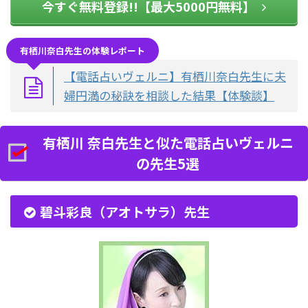
今すぐ無料登録!!【最大5000円無料】
有栖川奈白先生の体験レポート
【電話占いヴェルニ】有栖川奈白先生に夫
婦円満の秘訣を相談した結果【体験談】
有栖川 奈白先生と似た電話占いヴェルニ
の先生5選
碧斗彩良（アオトサラ）先生