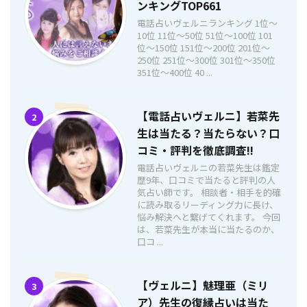
ンキングTOP661
電話占いヴェルニランキング 1位〜
10位 11位〜50位 51位〜100位 101
位〜150位 151位〜200位 201位〜
250位 251位〜300位 301位〜350位
351位〜400位 40 ...
【電話占いヴェルニ】若菜先
2
生は当たる？当たらない？口
コミ・評判を徹底調査!!
電話占いヴェルニの若菜先生は鑑定
歴9年、口コミで当たると評判の人
気占い師です。 相談者・相手を的確
に読み取るリーディング力に長け、
悩み解決へと繋げてくれます。 今回
は、若菜先生が本当に当たるのか、
口コ ...
【ヴェルニ】魅理亜（ミリ
3
ア）先生の復縁占いは当た