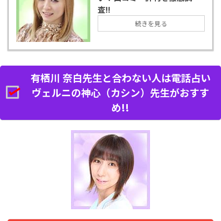
査!!
続きを見る
有栖川 奈白先生と合わない人は電話占い
ヴェルニの神心（カシン）先生がおすす
め!!