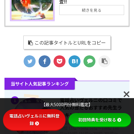
査!!
続きを見る
この記事タイトルとURLをコピー
当サイト人気記事ランキング
電話占いヴェルニの口コミで
1
【最大5000円分無料鑑定】
人気の当たるおすすめ先生ラ
ンキングTOP661
電話占いヴェルニに無料登
初回特典を受け取る
電話占いヴェルニランキング 1位〜
録
10位 11位〜50位 51位〜100位 101
位〜150位 151位〜200位 201位〜