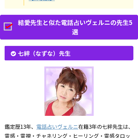
結愛先生と似た電話占いヴェルニの先生5
選
七絆（なずな）先生
鑑定歴13年、
電話占いヴェルニ
在籍3年の七絆先生は、
霊感・霊視・チャネリング・ヒーリング・霊感タロッ