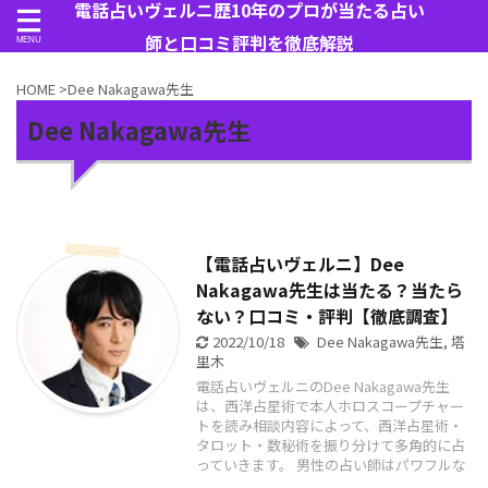
電話占いヴェルニ歴10年のプロが当たる占い
師と口コミ評判を徹底解説
HOME
>
Dee Nakagawa先生
Dee Nakagawa先生
【電話占いヴェルニ】Dee
Nakagawa先生は当たる？当たら
ない？口コミ・評判【徹底調査】
2022/10/18
Dee Nakagawa先生
,
塔
里木
電話占いヴェルニのDee Nakagawa先生
は、西洋占星術で本人ホロスコープチャー
トを読み相談内容によって、西洋占星術・
タロット・数秘術を振り分けて多角的に占
っていきます。 男性の占い師はパワフルな
...