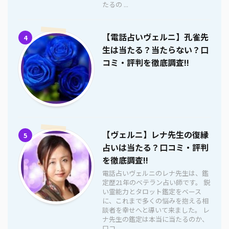
たるの ...
【電話占いヴェルニ】孔雀先
4
生は当たる？当たらない？口
コミ・評判を徹底調査!!
【ヴェルニ】レナ先生の復縁
5
占いは当たる？口コミ・評判
を徹底調査!!
電話占いヴェルニのレナ先生は、鑑
定歴21年のベテラン占い師です。 鋭
い霊能力とタロット鑑定をベース
に、これまで多くの悩みを抱える相
談者を幸せへと導いて来ました。 レ
ナ先生の鑑定は本当に当たるのか、
口コ ...