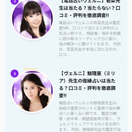
【電話占いヴェルニ】若菜先
2
生は当たる？当たらない？口
コミ・評判を徹底調査!!
電話占いヴェルニの若菜先生は鑑定
歴9年、口コミで当たると評判の人
気占い師です。 相談者・相手を的確
に読み取るリーディング力に長け、
悩み解決へと繋げてくれます。 今回
は、若菜先生が本当に当たるのか、
口コ ...
【ヴェルニ】魅理亜（ミリ
3
ア）先生の復縁占いは当た
る？口コミ・評判を徹底調
査!!
電話占いヴェルニの魅理亜先生は、
独自の霊感タロットと霊視で悩み解
決へと導く占い師です。 鑑定の精
度・的中率・願望成就率が高く、ヴ
ェルニでトップクラスの人気を誇り
ます。 今回、魅理亜先生の鑑定が当