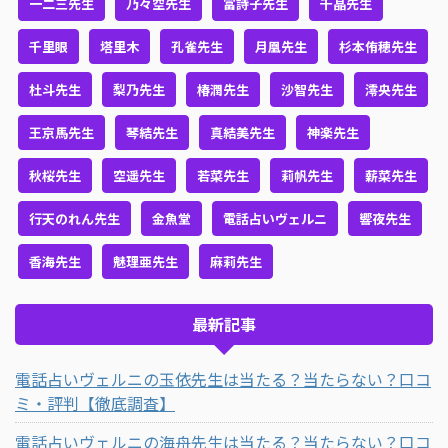
一二三先生
乃々空先生
冨詩子先生
千晶先生
千里眼
塔里木
孔雀先生
月凰先生
杉本侑穂先生
杜斗先生
梨乃先生
椿潤先生
沙智先生
澪央先生
王京馬先生
琴結先生
真結美先生
神楽先生
秋桜先生
空遥先生
若菜先生
莉帆先生
薪菜先生
行天のれん先生
金魚堂
電話占いヴェルニ
響夜先生
香海先生
魅理亜先生
麻莉先生
最新記事
電話占いヴェルニの玉依先生は当たる？当たらない？口コ
ミ・評判【徹底調査】
電話占いヴェルニの海舟先生は当たる？当たらない？口コ