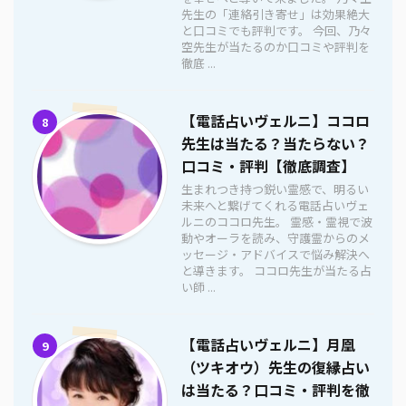
先生の「連絡引き寄せ」は効果絶大
と口コミでも評判です。 今回、乃々
空先生が当たるのか口コミや評判を
徹底 ...
【電話占いヴェルニ】ココロ
8
先生は当たる？当たらない？
口コミ・評判【徹底調査】
生まれつき持つ鋭い霊感で、明るい
未来へと繋げてくれる電話占いヴェ
ルニのココロ先生。 霊感・霊視で波
動やオーラを読み、守護霊からのメ
ッセージ・アドバイスで悩み解決へ
と導きます。 ココロ先生が当たる占
い師 ...
【電話占いヴェルニ】月凰
9
（ツキオウ）先生の復縁占い
は当たる？口コミ・評判を徹