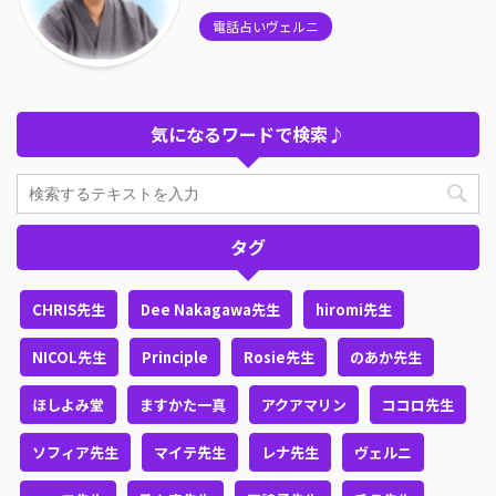
電話占いヴェルニ
気になるワードで検索♪
タグ
CHRIS先生
Dee Nakagawa先生
hiromi先生
NICOL先生
Principle
Rosie先生
のあか先生
ほしよみ堂
ますかた一真
アクアマリン
ココロ先生
ソフィア先生
マイテ先生
レナ先生
ヴェルニ