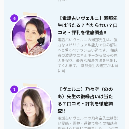
【電話占いヴェルニ】瀬那先
6
生は当たる？当たらない？口
コミ・評判を徹底調査!!
電話占いヴェルニの瀬那先生は、強
力なスピリチュアル能力で悩み解決
へと導くベテラン占い師です。 相談
者の波動やエネルギーから悩みの原
因を探り、最善な解決方法を見出し
てくれます。 瀬那先生の鑑定が本当
に当 ...
【ヴェルニ】乃々空（のの
7
あ）先生の復縁占いは当た
る？口コミ・評判を徹底調
査!!
電話占いヴェルニの乃々空先生は鋭
い霊感・霊視・透視で多くの相談者
を幸せへと導いて来ました。 乃々空