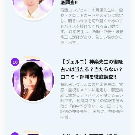
底調査!!
電話占いヴェルニの月凰先生は、霊
視・タロットカードをメインに鑑定
し、明るい未来を切り開くためのア
ドバイスを授けてくれる占い師で
す。 月凰先生は、祈願・祈祷・波動
修正に定評があり、苦しい現状から
抜け出す ...
【ヴェルニ】神楽先生の復縁
10
占いは当たる？当たらない？
口コミ・評判を徹底調査!!
電話占いヴェルニの神楽先生は、霊
感・霊視をメインに鑑定し、願望成
就に繋がるアドバイスを授ける占い
師です。 短時間で多くの情報を読み
取り「的中率が高い」と、口コミで
評判の神楽先生。 実際に、神楽先生
は当 ...