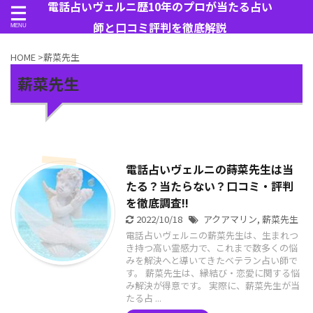
電話占いヴェルニ歴10年のプロが当たる占い
師と口コミ評判を徹底解説
HOME
>
薪菜先生
薪菜先生
電話占いヴェルニの蒔菜先生は当
たる？当たらない？口コミ・評判
を徹底調査!!
2022/10/18
アクアマリン
,
薪菜先生
電話占いヴェルニの薪菜先生は、生まれつ
き持つ高い霊感力で、これまで数多くの悩
みを解決へと導いてきたベテラン占い師で
す。 薪菜先生は、縁結び・恋愛に関する悩
み解決が得意です。 実際に、薪菜先生が当
たる占 ...