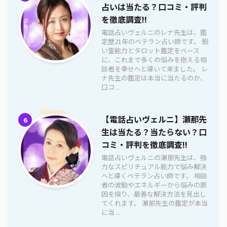
占いは当たる？口コミ・評判
を徹底調査!!
電話占いヴェルニのレナ先生は、鑑
定歴21年のベテラン占い師です。 鋭
い霊能力とタロット鑑定をベース
に、これまで多くの悩みを抱える相
談者を幸せへと導いて来ました。 レ
ナ先生の鑑定は本当に当たるのか、
口コ ...
【電話占いヴェルニ】瀬那先
6
生は当たる？当たらない？口
コミ・評判を徹底調査!!
電話占いヴェルニの瀬那先生は、強
力なスピリチュアル能力で悩み解決
へと導くベテラン占い師です。 相談
者の波動やエネルギーから悩みの原
因を探り、最善な解決方法を見出し
てくれます。 瀬那先生の鑑定が本当
に当 ...