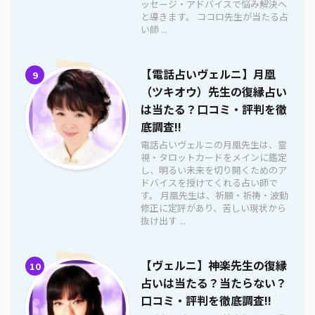
ッセージ・アドバイスで悩み解決へ
と導きます。 ココロ先生が当たる占
い師 ...
【電話占いヴェルニ】月凰
9
（ツキオウ）先生の復縁占い
は当たる？口コミ・評判を徹
底調査!!
電話占いヴェルニの月凰先生は、霊
視・タロットカードをメインに鑑定
し、明るい未来を切り開くためのア
ドバイスを授けてくれる占い師で
す。 月凰先生は、祈願・祈祷・波動
修正に定評があり、苦しい現状から
抜け出す ...
【ヴェルニ】神楽先生の復縁
10
占いは当たる？当たらない？
口コミ・評判を徹底調査!!