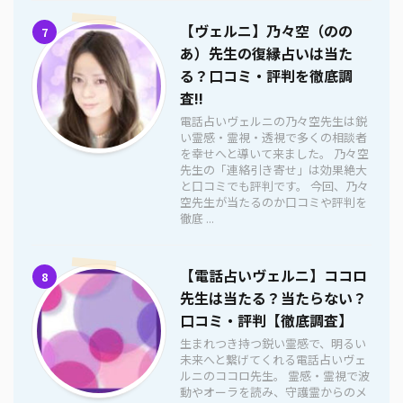
【ヴェルニ】乃々空（のの
7
あ）先生の復縁占いは当た
る？口コミ・評判を徹底調
査!!
電話占いヴェルニの乃々空先生は鋭
い霊感・霊視・透視で多くの相談者
を幸せへと導いて来ました。 乃々空
先生の「連絡引き寄せ」は効果絶大
と口コミでも評判です。 今回、乃々
空先生が当たるのか口コミや評判を
徹底 ...
【電話占いヴェルニ】ココロ
8
先生は当たる？当たらない？
口コミ・評判【徹底調査】
生まれつき持つ鋭い霊感で、明るい
未来へと繋げてくれる電話占いヴェ
ルニのココロ先生。 霊感・霊視で波
動やオーラを読み、守護霊からのメ