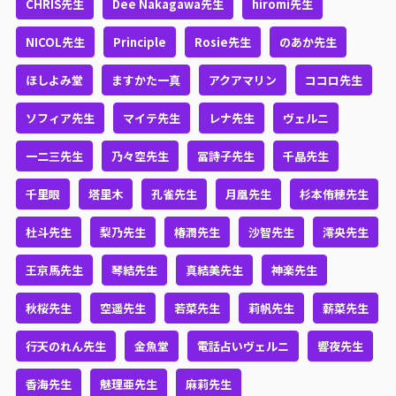
CHRIS先生
Dee Nakagawa先生
hiromi先生
NICOL先生
Principle
Rosie先生
のあか先生
ほしよみ堂
ますかた一真
アクアマリン
ココロ先生
ソフィア先生
マイテ先生
レナ先生
ヴェルニ
一二三先生
乃々空先生
冨詩子先生
千晶先生
千里眼
塔里木
孔雀先生
月凰先生
杉本侑穂先生
杜斗先生
梨乃先生
椿潤先生
沙智先生
澪央先生
王京馬先生
琴結先生
真結美先生
神楽先生
秋桜先生
空遥先生
若菜先生
莉帆先生
薪菜先生
行天のれん先生
金魚堂
電話占いヴェルニ
響夜先生
香海先生
魅理亜先生
麻莉先生