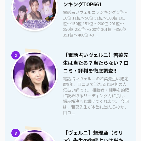
ンキングTOP661
電話占いヴェルニランキング 1位〜
10位 11位〜50位 51位〜100位 101
位〜150位 151位〜200位 201位〜
250位 251位〜300位 301位〜350位
351位〜400位 40 ...
【電話占いヴェルニ】若菜先
2
生は当たる？当たらない？口
コミ・評判を徹底調査!!
電話占いヴェルニの若菜先生は鑑定
歴9年、口コミで当たると評判の人
気占い師です。 相談者・相手を的確
に読み取るリーディング力に長け、
悩み解決へと繋げてくれます。 今回
は、若菜先生が本当に当たるのか、
口コ ...
【ヴェルニ】魅理亜（ミリ
3
ア）先生の復縁占いは当た