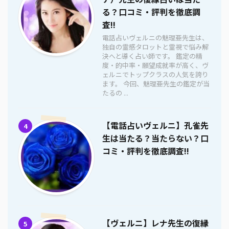
る？口コミ・評判を徹底調
査!!
電話占いヴェルニの魅理亜先生は、
独自の霊感タロットと霊視で悩み解
決へと導く占い師です。 鑑定の精
度・的中率・願望成就率が高く、ヴ
ェルニでトップクラスの人気を誇り
ます。 今回、魅理亜先生の鑑定が当
たるの ...
【電話占いヴェルニ】孔雀先
4
生は当たる？当たらない？口
コミ・評判を徹底調査!!
【ヴェルニ】レナ先生の復縁
5