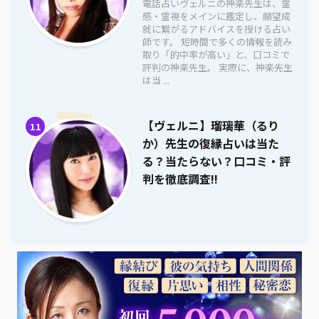
電話占いヴェルニの神楽先生は、霊
感・霊視をメインに鑑定し、願望成
就に繋がるアドバイスを授ける占い
師です。 短時間で多くの情報を読み
取り「的中率が高い」と、口コミで
評判の神楽先生。 実際に、神楽先生
は当 ...
【ヴェルニ】瑠璃華（るり
11
か）先生の復縁占いは当た
る？当たらない？口コミ・評
判を徹底調査!!