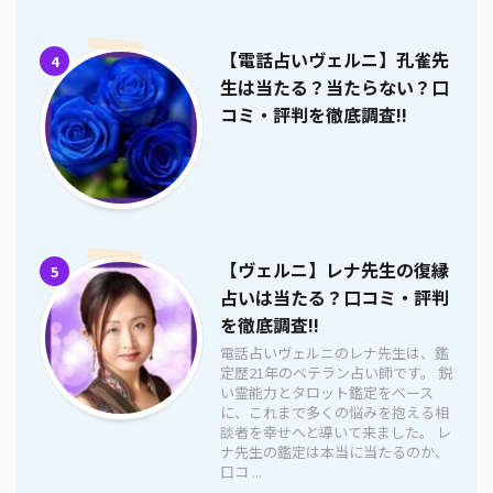
【電話占いヴェルニ】孔雀先
4
生は当たる？当たらない？口
コミ・評判を徹底調査!!
【ヴェルニ】レナ先生の復縁
5
占いは当たる？口コミ・評判
を徹底調査!!
電話占いヴェルニのレナ先生は、鑑
定歴21年のベテラン占い師です。 鋭
い霊能力とタロット鑑定をベース
に、これまで多くの悩みを抱える相
談者を幸せへと導いて来ました。 レ
ナ先生の鑑定は本当に当たるのか、
口コ ...