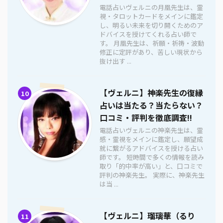
電話占いヴェルニの月凰先生は、霊
視・タロットカードをメインに鑑定
し、明るい未来を切り開くためのア
ドバイスを授けてくれる占い師で
す。 月凰先生は、祈願・祈祷・波動
修正に定評があり、苦しい現状から
抜け出す ...
【ヴェルニ】神楽先生の復縁
10
占いは当たる？当たらない？
口コミ・評判を徹底調査!!
電話占いヴェルニの神楽先生は、霊
感・霊視をメインに鑑定し、願望成
就に繋がるアドバイスを授ける占い
師です。 短時間で多くの情報を読み
取り「的中率が高い」と、口コミで
評判の神楽先生。 実際に、神楽先生
は当 ...
【ヴェルニ】瑠璃華（るり
11