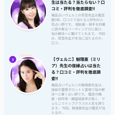
生は当たる？当たらない？口
コミ・評判を徹底調査!!
電話占いヴェルニの若菜先生は鑑定
歴9年、口コミで当たると評判の人
気占い師です。 相談者・相手を的確
に読み取るリーディング力に長け、
悩み解決へと繋げてくれます。 今回
は、若菜先生が本当に当たるのか、
口コ ...
【ヴェルニ】魅理亜（ミリ
3
ア）先生の復縁占いは当た
る？口コミ・評判を徹底調
査!!
電話占いヴェルニの魅理亜先生は、
独自の霊感タロットと霊視で悩み解
決へと導く占い師です。 鑑定の精
度・的中率・願望成就率が高く、ヴ
ェルニでトップクラスの人気を誇り
ます。 今回、魅理亜先生の鑑定が当
たるの ...