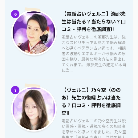
【電話占いヴェルニ】瀬那先
6
生は当たる？当たらない？口
コミ・評判を徹底調査!!
電話占いヴェルニの瀬那先生は、強
力なスピリチュアル能力で悩み解決
へと導くベテラン占い師です。 相談
者の波動やエネルギーから悩みの原
因を探り、最善な解決方法を見出し
てくれます。 瀬那先生の鑑定が本当
に当 ...
【ヴェルニ】乃々空（のの
7
あ）先生の復縁占いは当た
る？口コミ・評判を徹底調
査!!
電話占いヴェルニの乃々空先生は鋭
い霊感・霊視・透視で多くの相談者
を幸せへと導いて来ました。 乃々空
先生の「連絡引き寄せ」は効果絶大