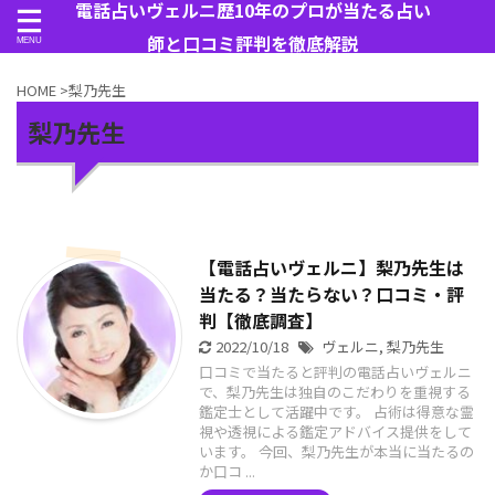
電話占いヴェルニ歴10年のプロが当たる占い
師と口コミ評判を徹底解説
HOME
>
梨乃先生
梨乃先生
【電話占いヴェルニ】梨乃先生は
当たる？当たらない？口コミ・評
判【徹底調査】
2022/10/18
ヴェルニ
,
梨乃先生
口コミで当たると評判の電話占いヴェルニ
で、梨乃先生は独自のこだわりを重視する
鑑定士として活躍中です。 占術は得意な霊
視や透視による鑑定アドバイス提供をして
います。 今回、梨乃先生が本当に当たるの
か口コ ...