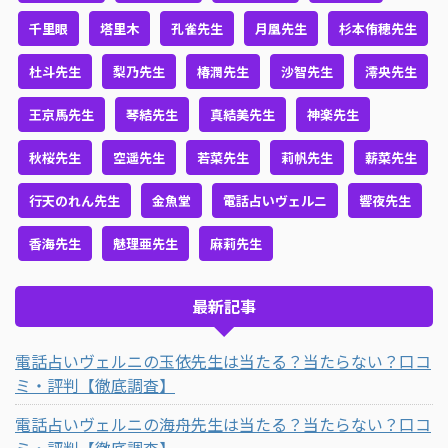
千里眼
塔里木
孔雀先生
月凰先生
杉本侑穂先生
杜斗先生
梨乃先生
椿潤先生
沙智先生
澪央先生
王京馬先生
琴結先生
真結美先生
神楽先生
秋桜先生
空遥先生
若菜先生
莉帆先生
薪菜先生
行天のれん先生
金魚堂
電話占いヴェルニ
響夜先生
香海先生
魅理亜先生
麻莉先生
最新記事
電話占いヴェルニの玉依先生は当たる？当たらない？口コ
ミ・評判【徹底調査】
電話占いヴェルニの海舟先生は当たる？当たらない？口コ
ミ・評判【徹底調査】