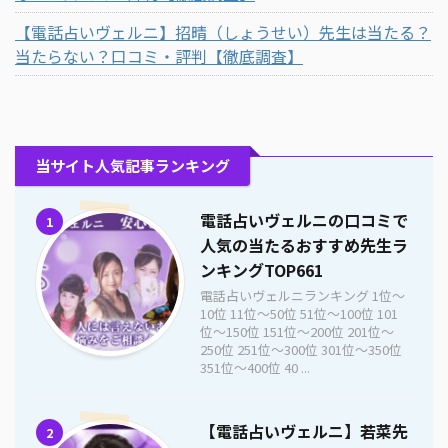
【電話占いヴェルニ】招晴（しょうせい）先生は当たる？
当たらない？口コミ・評判【徹底調査】
当サイト人気記事ランキング
電話占いヴェルニの口コミで
1
人気の当たるおすすめ先生ラ
ンキングTOP661
電話占いヴェルニランキング 1位〜
10位 11位〜50位 51位〜100位 101
位〜150位 151位〜200位 201位〜
250位 251位〜300位 301位〜350位
351位〜400位 40 ...
【電話占いヴェルニ】若菜先
2