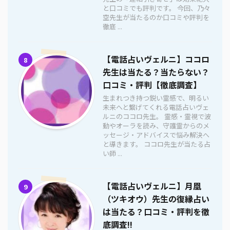
と口コミでも評判です。 今回、乃々
空先生が当たるのか口コミや評判を
徹底 ...
【電話占いヴェルニ】ココロ
8
先生は当たる？当たらない？
口コミ・評判【徹底調査】
生まれつき持つ鋭い霊感で、明るい
未来へと繋げてくれる電話占いヴェ
ルニのココロ先生。 霊感・霊視で波
動やオーラを読み、守護霊からのメ
ッセージ・アドバイスで悩み解決へ
と導きます。 ココロ先生が当たる占
い師 ...
【電話占いヴェルニ】月凰
9
（ツキオウ）先生の復縁占い
は当たる？口コミ・評判を徹
底調査!!