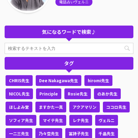
電話占いヴェルニ
気になるワードで検索♪
タグ
CHRIS先生
Dee Nakagawa先生
hiromi先生
NICOL先生
Principle
Rosie先生
のあか先生
ほしよみ堂
ますかた一真
アクアマリン
ココロ先生
ソフィア先生
マイテ先生
レナ先生
ヴェルニ
一二三先生
乃々空先生
冨詩子先生
千晶先生