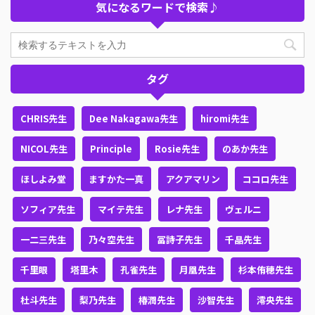
気になるワードで検索♪
タグ
CHRIS先生
Dee Nakagawa先生
hiromi先生
NICOL先生
Principle
Rosie先生
のあか先生
ほしよみ堂
ますかた一真
アクアマリン
ココロ先生
ソフィア先生
マイテ先生
レナ先生
ヴェルニ
一二三先生
乃々空先生
冨詩子先生
千晶先生
千里眼
塔里木
孔雀先生
月凰先生
杉本侑穂先生
杜斗先生
梨乃先生
椿潤先生
沙智先生
澪央先生