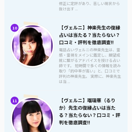
修正に定評があり、苦しい現状から
抜け出す ...
【ヴェルニ】神楽先生の復縁
10
占いは当たる？当たらない？
口コミ・評判を徹底調査!!
電話占いヴェルニの神楽先生は、霊
感・霊視をメインに鑑定し、願望成
就に繋がるアドバイスを授ける占い
師です。 短時間で多くの情報を読み
取り「的中率が高い」と、口コミで
評判の神楽先生。 実際に、神楽先生
は当 ...
【ヴェルニ】瑠璃華（るり
11
か）先生の復縁占いは当た
る？当たらない？口コミ・評
判を徹底調査!!