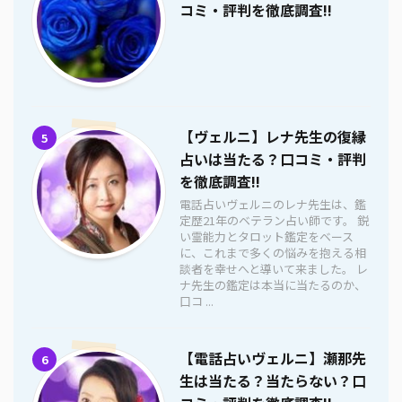
コミ・評判を徹底調査!!
【ヴェルニ】レナ先生の復縁
5
占いは当たる？口コミ・評判
を徹底調査!!
電話占いヴェルニのレナ先生は、鑑
定歴21年のベテラン占い師です。 鋭
い霊能力とタロット鑑定をベース
に、これまで多くの悩みを抱える相
談者を幸せへと導いて来ました。 レ
ナ先生の鑑定は本当に当たるのか、
口コ ...
【電話占いヴェルニ】瀬那先
6
生は当たる？当たらない？口