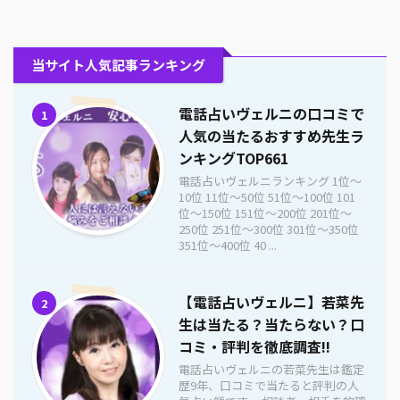
当サイト人気記事ランキング
電話占いヴェルニの口コミで
1
人気の当たるおすすめ先生ラ
ンキングTOP661
電話占いヴェルニランキング 1位〜
10位 11位〜50位 51位〜100位 101
位〜150位 151位〜200位 201位〜
250位 251位〜300位 301位〜350位
351位〜400位 40 ...
【電話占いヴェルニ】若菜先
2
生は当たる？当たらない？口
コミ・評判を徹底調査!!
電話占いヴェルニの若菜先生は鑑定
歴9年、口コミで当たると評判の人