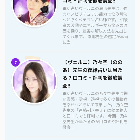
コミ・評判を徹底調査!!
電話占いヴェルニの瀬那先生は、強
力なスピリチュアル能力で悩み解決
へと導くベテラン占い師です。 相談
者の波動やエネルギーから悩みの原
因を探り、最善な解決方法を見出し
てくれます。 瀬那先生の鑑定が本当
に当 ...
【ヴェルニ】乃々空（のの
7
あ）先生の復縁占いは当た
る？口コミ・評判を徹底調
査!!
電話占いヴェルニの乃々空先生は鋭
い霊感・霊視・透視で多くの相談者
を幸せへと導いて来ました。 乃々空
先生の「連絡引き寄せ」は効果絶大
と口コミでも評判です。 今回、乃々
空先生が当たるのか口コミや評判を
徹底 ...