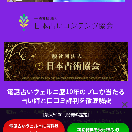
電話占いヴェルニ歴10年のプロが当たる
占い師と口コミ評判を徹底解説
電話占いヴェルニ利用歴10年のプロが当たる占い師と口コミ評判を解説して
【最大5000円分無料鑑定】
います。電話占いヴェルニの魅力を伝えるために当サイトを設立しました。
電話占いヴェルニに無料登
初回特典を受け取る
Copyright© 電話占いヴェルニ歴10年のプロが当たる占い師と口コミ評判を