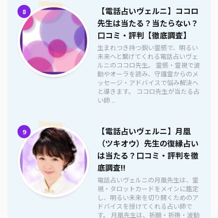
【電話占いヴェルニ】ココロ
8
先生は当たる？当たらない？
口コミ・評判【徹底調査】
生まれつき持つ鋭い霊感で、明るい
未来へと繋げてくれる電話占いヴェ
ルニのココロ先生。 霊感・霊視で波
動やオーラを読み、守護霊からのメ
ッセージ・アドバイスで悩み解決へ
と導きます。 ココロ先生が当たる占
い師 ...
【電話占いヴェルニ】月凰
9
（ツキオウ）先生の復縁占い
は当たる？口コミ・評判を徹
底調査!!
電話占いヴェルニの月凰先生は、霊
視・タロットカードをメインに鑑定
し、明るい未来を切り開くためのア
ドバイスを授けてくれる占い師で
す。 月凰先生は、祈願・祈祷・波動