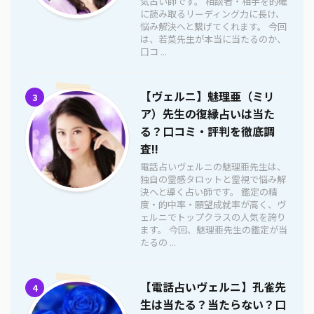
気占い師です。 相談者・相手を的確
に読み取るリーディング力に長け、
悩み解決へと繋げてくれます。 今回
は、若菜先生が本当に当たるのか、
口コ ...
【ヴェルニ】魅理亜（ミリ
3
ア）先生の復縁占いは当た
る？口コミ・評判を徹底調
査!!
電話占いヴェルニの魅理亜先生は、
独自の霊感タロットと霊視で悩み解
決へと導く占い師です。 鑑定の精
度・的中率・願望成就率が高く、ヴ
ェルニでトップクラスの人気を誇り
ます。 今回、魅理亜先生の鑑定が当
たるの ...
【電話占いヴェルニ】孔雀先
4
生は当たる？当たらない？口