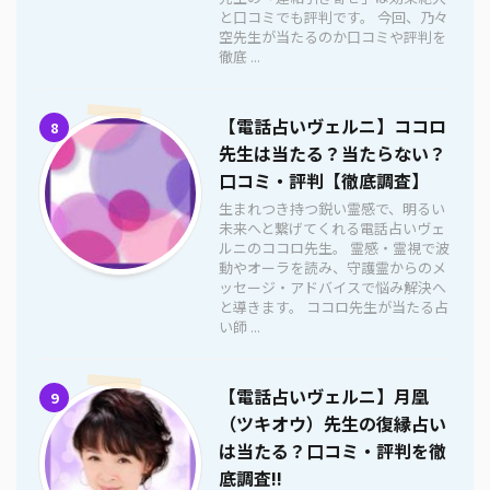
と口コミでも評判です。 今回、乃々
空先生が当たるのか口コミや評判を
徹底 ...
【電話占いヴェルニ】ココロ
8
先生は当たる？当たらない？
口コミ・評判【徹底調査】
生まれつき持つ鋭い霊感で、明るい
未来へと繋げてくれる電話占いヴェ
ルニのココロ先生。 霊感・霊視で波
動やオーラを読み、守護霊からのメ
ッセージ・アドバイスで悩み解決へ
と導きます。 ココロ先生が当たる占
い師 ...
【電話占いヴェルニ】月凰
9
（ツキオウ）先生の復縁占い
は当たる？口コミ・評判を徹
底調査!!