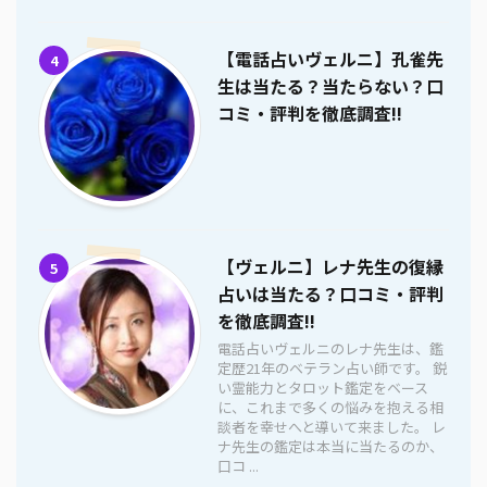
【電話占いヴェルニ】孔雀先
4
生は当たる？当たらない？口
コミ・評判を徹底調査!!
【ヴェルニ】レナ先生の復縁
5
占いは当たる？口コミ・評判
を徹底調査!!
電話占いヴェルニのレナ先生は、鑑
定歴21年のベテラン占い師です。 鋭
い霊能力とタロット鑑定をベース
に、これまで多くの悩みを抱える相
談者を幸せへと導いて来ました。 レ
ナ先生の鑑定は本当に当たるのか、
口コ ...