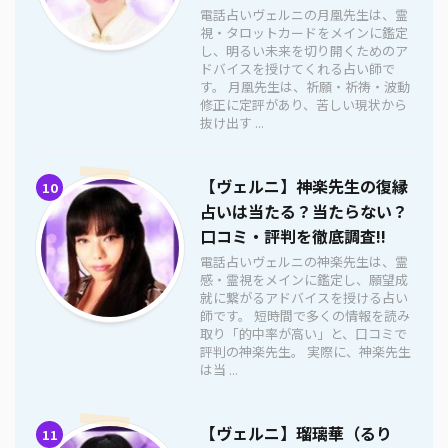
電話占いヴェルニの月凰先生は、霊
視・タロットカードをメインに鑑定
し、明るい未来を切り開くためのア
ドバイスを授けてくれる占い師で
す。 月凰先生は、祈願・祈祷・波動
修正に定評があり、苦しい現状から
抜け出す ...
【ヴェルニ】神楽先生の復縁
10
占いは当たる？当たらない？
口コミ・評判を徹底調査!!
電話占いヴェルニの神楽先生は、霊
感・霊視をメインに鑑定し、願望成
就に繋がるアドバイスを授ける占い
師です。 短時間で多くの情報を読み
取り「的中率が高い」と、口コミで
評判の神楽先生。 実際に、神楽先生
は当 ...
【ヴェルニ】瑠璃華（るり
11