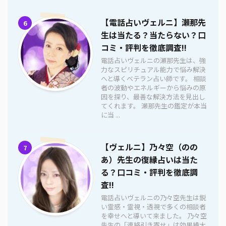
【電話占いヴェルニ】瀬那先
6
生は当たる？当たらない？口
コミ・評判を徹底調査!!
電話占いヴェルニの瀬那先生は、強
力なスピリチュアル能力で悩み解決
へと導くベテラン占い師です。 相談
者の波動やエネルギーから悩みの原
因を探り、最善な解決方法を見出し
てくれます。 瀬那先生の鑑定が本当
に当 ...
【ヴェルニ】乃々空（のの
7
あ）先生の復縁占いは当た
る？口コミ・評判を徹底調
査!!
電話占いヴェルニの乃々空先生は鋭
い霊感・霊視・透視で多くの相談者
を幸せへと導いて来ました。 乃々空
先生の「連絡引き寄せ」は効果絶大