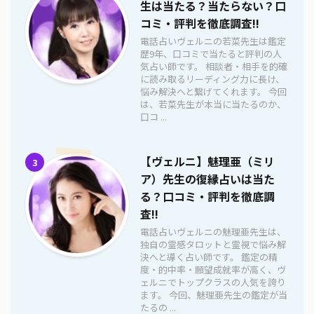
生は当たる？当たらない？口
コミ・評判を徹底調査!!
電話占いヴェルニの若菜先生は鑑定
歴9年、口コミで当たると評判の人
気占い師です。 相談者・相手を的確
に読み取るリーディング力に長け、
悩み解決へと繋げてくれます。 今回
は、若菜先生が本当に当たるのか、
口コ ...
【ヴェルニ】魅理亜（ミリ
3
ア）先生の復縁占いは当た
る？口コミ・評判を徹底調
査!!
電話占いヴェルニの魅理亜先生は、
独自の霊感タロットと霊視で悩み解
決へと導く占い師です。 鑑定の精
度・的中率・願望成就率が高く、ヴ
ェルニでトップクラスの人気を誇り
ます。 今回、魅理亜先生の鑑定が当
たるの ...