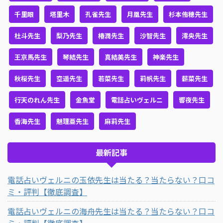
千里眼
塔里木
孔雀先生
月凰先生
杉本侑穂先生
杜斗先生
梨乃先生
椿潤先生
沙智先生
澪央先生
王京馬先生
琴結先生
真結美先生
神楽先生
秋桜先生
空遥先生
若菜先生
莉帆先生
薪菜先生
行天のれん先生
金魚堂
電話占いヴェルニ
響夜先生
香海先生
魅理亜先生
麻莉先生
最新記事
電話占いヴェルニの玉依先生は当たる？当たらない？口コ
ミ・評判【徹底調査】
電話占いヴェルニの海舟先生は当たる？当たらない？口コ
ミ・評判【徹底調査】