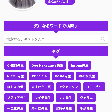
電話占いヴェルニ
気になるワードで検索♪
タグ
CHRIS先生
Dee Nakagawa先生
hiromi先生
NICOL先生
Principle
Rosie先生
のあか先生
ほしよみ堂
ますかた一真
アクアマリン
ココロ先生
ソフィア先生
マイテ先生
レナ先生
ヴェルニ
一二三先生
乃々空先生
冨詩子先生
千晶先生