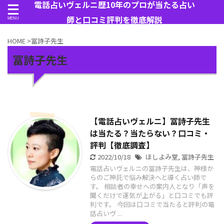
電話占いヴェルニ歴10年のプロが当たる占い
師と口コミ評判を徹底解説
HOME
>
冨詩子先生
冨詩子先生
【電話占いヴェルニ】冨詩子先生
は当たる？当たらない？口コミ・
評判【徹底調査】
2022/10/18
ほしよみ堂
,
冨詩子先生
電話占いヴェルニの冨詩子先生は、神様か
らのご神託で悩み解決へと導く占い師で
す。 相談者の幸せへの案内人となり「声を
聞くだけで運気が上がる」と口コミでも評
判です。 今回は口コミで当たると評判の電
話占いヴ ...