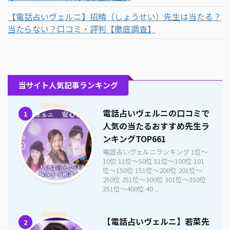
【電話占いヴェルニ】招晴（しょうせい）先生は当たる？
当たらない？口コミ・評判【徹底調査】
当サイト人気記事ランキング
電話占いヴェルニの口コミで
1
人気の当たるおすすめ先生ラ
ンキングTOP661
電話占いヴェルニランキング 1位〜
10位 11位〜50位 51位〜100位 101
位〜150位 151位〜200位 201位〜
250位 251位〜300位 301位〜350位
351位〜400位 40 ...
【電話占いヴェルニ】若菜先
2