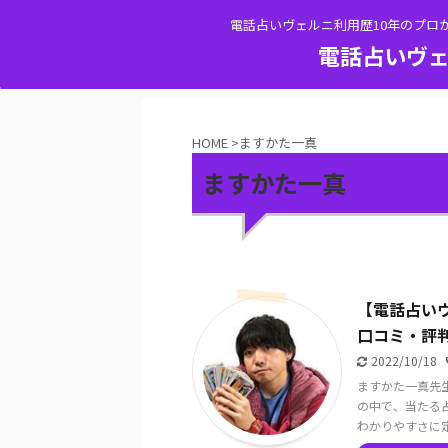
電話占いヴェルニ利用歴10年のプロ
電話占いヴェ
HOME
>
ますかた一真
ますかた一真
【電話占い
口コミ・評
2022/10/18
ますかた一真先
の中で、当たる
わかりやすさに定