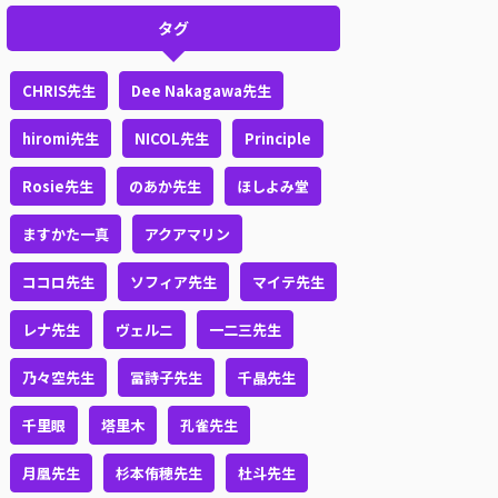
タグ
CHRIS先生
Dee Nakagawa先生
hiromi先生
NICOL先生
Principle
Rosie先生
のあか先生
ほしよみ堂
ますかた一真
アクアマリン
ココロ先生
ソフィア先生
マイテ先生
レナ先生
ヴェルニ
一二三先生
乃々空先生
冨詩子先生
千晶先生
千里眼
塔里木
孔雀先生
月凰先生
杉本侑穂先生
杜斗先生