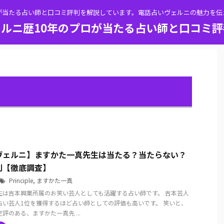
が当たる占い師と口コミ評判を解説しています。電話占いヴェルニの魅力を
ルニ歴10年のプロが当たる占い師と口コミ
ヴェルニ】ますかた一真先生は当たる？当たらない？
判【徹底調査】
Principle
,
ますかた一真
生は吉本興業所属のお笑い芸人としても活躍する占い師です。 吉本芸人
占い芸人1位を獲得するほど占い師としての評価も高いです。 笑いと、
評のある、ますかた一真先 ...