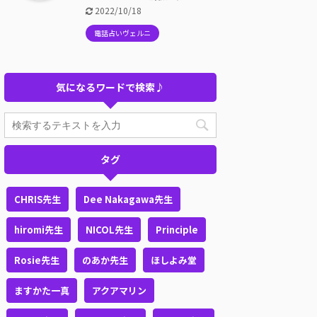
2022/10/18
電話占いヴェルニ
気になるワードで検索♪
タグ
CHRIS先生
Dee Nakagawa先生
hiromi先生
NICOL先生
Principle
Rosie先生
のあか先生
ほしよみ堂
ますかた一真
アクアマリン