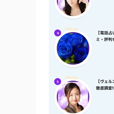
【電話占
4
ミ・評判を
【ヴェル
5
徹底調査!