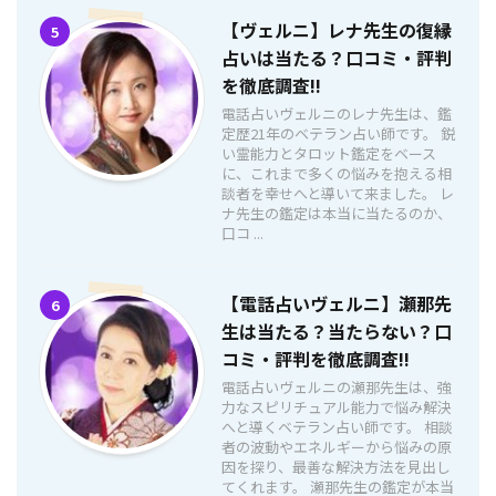
【ヴェルニ】レナ先生の復縁
5
占いは当たる？口コミ・評判
を徹底調査!!
電話占いヴェルニのレナ先生は、鑑
定歴21年のベテラン占い師です。 鋭
い霊能力とタロット鑑定をベース
に、これまで多くの悩みを抱える相
談者を幸せへと導いて来ました。 レ
ナ先生の鑑定は本当に当たるのか、
口コ ...
【電話占いヴェルニ】瀬那先
6
生は当たる？当たらない？口
コミ・評判を徹底調査!!
電話占いヴェルニの瀬那先生は、強
力なスピリチュアル能力で悩み解決
へと導くベテラン占い師です。 相談
者の波動やエネルギーから悩みの原
因を探り、最善な解決方法を見出し
てくれます。 瀬那先生の鑑定が本当