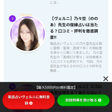
に当 ...
【ヴェルニ】乃々空（のの
7
あ）先生の復縁占いは当た
る？口コミ・評判を徹底調
査!!
電話占いヴェルニの乃々空先生は鋭
い霊感・霊視・透視で多くの相談者
を幸せへと導いて来ました。 乃々空
先生の「連絡引き寄せ」は効果絶大
と口コミでも評判です。 今回、乃々
空先生が当たるのか口コミや評判を
徹底 ...
【電話占いヴェルニ】ココロ
8
【最大5000円分無料鑑定】
先生は当たる？当たらない？
電話占いヴェルニに無料登
口コミ・評判【徹底調査】
初回特典を受け取る
録
生まれつき持つ鋭い霊感で、明るい
未来へと繋げてくれる電話占いヴェ