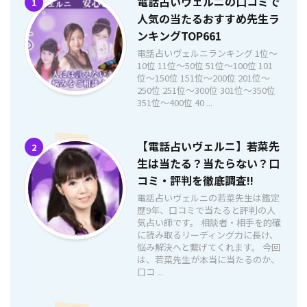
電話占いヴェルニの口コミで
1
人気の当たるおすすめ先生ラ
ンキングTOP661
電話占いヴェルニランキング 1位〜
10位 11位〜50位 51位〜100位 101
位〜150位 151位〜200位 201位〜
250位 251位〜300位 301位〜350位
351位〜400位 40 ...
【電話占いヴェルニ】若菜先
2
生は当たる？当たらない？口
コミ・評判を徹底調査!!
電話占いヴェルニの若菜先生は鑑定
歴9年、口コミで当たると評判の人
気占い師です。 相談者・相手を的確
に読み取るリーディング力に長け、
悩み解決へと繋げてくれます。 今回
は、若菜先生が本当に当たるのか、
口コ ...