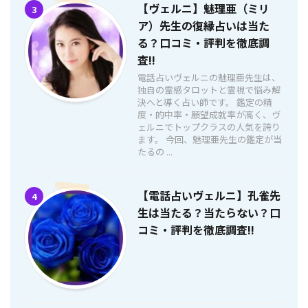
【ヴェルニ】魅理亜（ミリ
3
ア）先生の復縁占いは当た
る？口コミ・評判を徹底調
査!!
電話占いヴェルニの魅理亜先生は、
独自の霊感タロットと霊視で悩み解
決へと導く占い師です。 鑑定の精
度・的中率・願望成就率が高く、ヴ
ェルニでトップクラスの人気を誇り
ます。 今回、魅理亜先生の鑑定が当
たるの ...
【電話占いヴェルニ】孔雀先
4
生は当たる？当たらない？口
コミ・評判を徹底調査!!