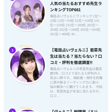
人気の当たるおすすめ先生ラ
ンキングTOP661
電話占いヴェルニランキング 1位〜
10位 11位〜50位 51位〜100位 101
位〜150位 151位〜200位 201位〜
250位 251位〜300位 301位〜350位
351位〜400位 40 ...
【電話占いヴェルニ】若菜先
2
生は当たる？当たらない？口
コミ・評判を徹底調査!!
電話占いヴェルニの若菜先生は鑑定
歴9年、口コミで当たると評判の人
気占い師です。 相談者・相手を的確
に読み取るリーディング力に長け、
悩み解決へと繋げてくれます。 今回
は、若菜先生が本当に当たるのか、
口コ ...
【ヴェルニ】魅理亜（ミリ
3