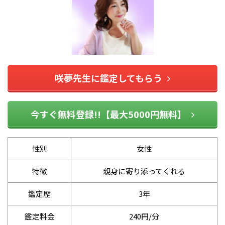
咲夢先生に鑑定してもらう
今すぐ無料登録!!【最大5000円無料】
性別
女性
特徴
親身に寄り添ってくれる
鑑定歴
3年
鑑定料金
240円/分