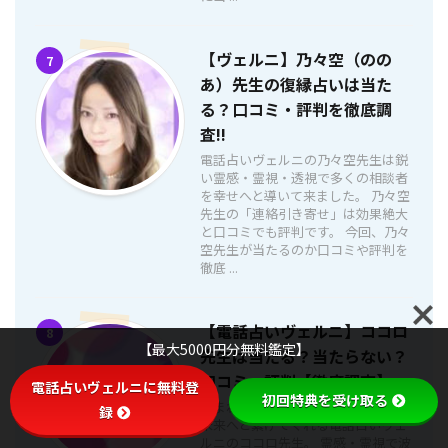
【ヴェルニ】乃々空（のの
7
あ）先生の復縁占いは当た
る？口コミ・評判を徹底調
査!!
電話占いヴェルニの乃々空先生は鋭
い霊感・霊視・透視で多くの相談者
を幸せへと導いて来ました。 乃々空
先生の「連絡引き寄せ」は効果絶大
と口コミでも評判です。 今回、乃々
空先生が当たるのか口コミや評判を
徹底 ...
【電話占いヴェルニ】ココロ
8
【最大5000円分無料鑑定】
先生は当たる？当たらない？
口コミ・評判【徹底調査】
電話占いヴェルニに無料登
初回特典を受け取る
生まれつき持つ鋭い霊感で、明るい
録
未来へと繋げてくれる電話占いヴェ
ルニのココロ先生。 霊感・霊視で波