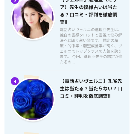
ア）先生の復縁占いは当た
る？口コミ・評判を徹底調
査!!
電話占いヴェルニの魅理亜先生は、
独自の霊感タロットと霊視で悩み解
決へと導く占い師です。 鑑定の精
度・的中率・願望成就率が高く、ヴ
ェルニでトップクラスの人気を誇り
ます。 今回、魅理亜先生の鑑定が当
たるの ...
【電話占いヴェルニ】孔雀先
4
生は当たる？当たらない？口
コミ・評判を徹底調査!!