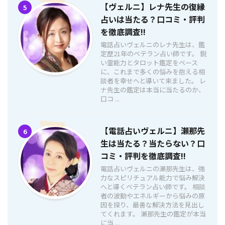
【ヴェルニ】レナ先生の復縁
5
占いは当たる？口コミ・評判
を徹底調査!!
電話占いヴェルニのレナ先生は、鑑
定歴21年のベテラン占い師です。 鋭
い霊能力とタロット鑑定をベース
に、これまで多くの悩みを抱える相
談者を幸せへと導いて来ました。 レ
ナ先生の鑑定は本当に当たるのか、
口コ ...
【電話占いヴェルニ】瀬那先
6
生は当たる？当たらない？口
コミ・評判を徹底調査!!
電話占いヴェルニの瀬那先生は、強
力なスピリチュアル能力で悩み解決
へと導くベテラン占い師です。 相談
者の波動やエネルギーから悩みの原
因を探り、最善な解決方法を見出し
てくれます。 瀬那先生の鑑定が本当
に当 ...