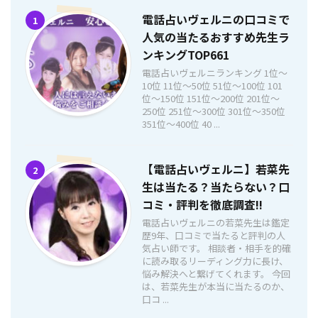
電話占いヴェルニの口コミで
1
人気の当たるおすすめ先生ラ
ンキングTOP661
電話占いヴェルニランキング 1位〜
10位 11位〜50位 51位〜100位 101
位〜150位 151位〜200位 201位〜
250位 251位〜300位 301位〜350位
351位〜400位 40 ...
【電話占いヴェルニ】若菜先
2
生は当たる？当たらない？口
コミ・評判を徹底調査!!
電話占いヴェルニの若菜先生は鑑定
歴9年、口コミで当たると評判の人
気占い師です。 相談者・相手を的確
に読み取るリーディング力に長け、
悩み解決へと繋げてくれます。 今回
は、若菜先生が本当に当たるのか、
口コ ...