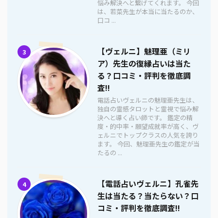
悩み解決へと繋げてくれます。 今回
は、若菜先生が本当に当たるのか、
口コ ...
【ヴェルニ】魅理亜（ミリ
3
ア）先生の復縁占いは当た
る？口コミ・評判を徹底調
査!!
電話占いヴェルニの魅理亜先生は、
独自の霊感タロットと霊視で悩み解
決へと導く占い師です。 鑑定の精
度・的中率・願望成就率が高く、ヴ
ェルニでトップクラスの人気を誇り
ます。 今回、魅理亜先生の鑑定が当
たるの ...
【電話占いヴェルニ】孔雀先
4
生は当たる？当たらない？口
コミ・評判を徹底調査!!