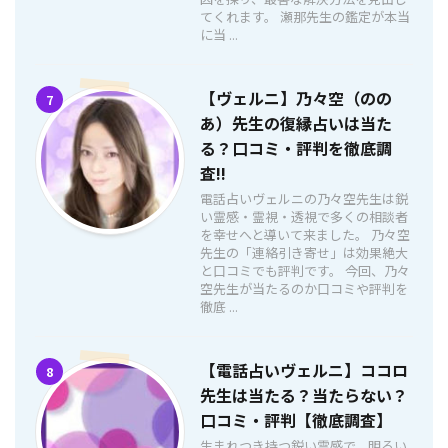
てくれます。 瀬那先生の鑑定が本当
に当 ...
【ヴェルニ】乃々空（のの
7
あ）先生の復縁占いは当た
る？口コミ・評判を徹底調
査!!
電話占いヴェルニの乃々空先生は鋭
い霊感・霊視・透視で多くの相談者
を幸せへと導いて来ました。 乃々空
先生の「連絡引き寄せ」は効果絶大
と口コミでも評判です。 今回、乃々
空先生が当たるのか口コミや評判を
徹底 ...
【電話占いヴェルニ】ココロ
8
先生は当たる？当たらない？
口コミ・評判【徹底調査】
生まれつき持つ鋭い霊感で、明るい