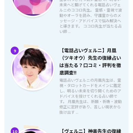
未来へと繋げてくれる電話占いヴェ
ルニのココロ先生。 霊感・霊視で波
動やオーラを読み、守護霊からのメ
ッセージ・アドバイスで悩み解決へ
と導きます。 ココロ先生が当たる占
い師 ...
【電話占いヴェルニ】月凰
9
（ツキオウ）先生の復縁占い
は当たる？口コミ・評判を徹
底調査!!
電話占いヴェルニの月凰先生は、霊
視・タロットカードをメインに鑑定
し、明るい未来を切り開くためのア
ドバイスを授けてくれる占い師で
す。 月凰先生は、祈願・祈祷・波動
修正に定評があり、苦しい現状から
抜け出す ...
【ヴェルニ】神楽先生の復縁
10