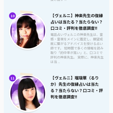
【ヴェルニ】神楽先生の復縁
10
占いは当たる？当たらない？
口コミ・評判を徹底調査!!
電話占いヴェルニの神楽先生は、霊
感・霊視をメインに鑑定し、願望成
就に繋がるアドバイスを授ける占い
師です。 短時間で多くの情報を読み
取り「的中率が高い」と、口コミで
評判の神楽先生。 実際に、神楽先生
は当 ...
【ヴェルニ】瑠璃華（るり
11
か）先生の復縁占いは当た
る？当たらない？口コミ・評
判を徹底調査!!