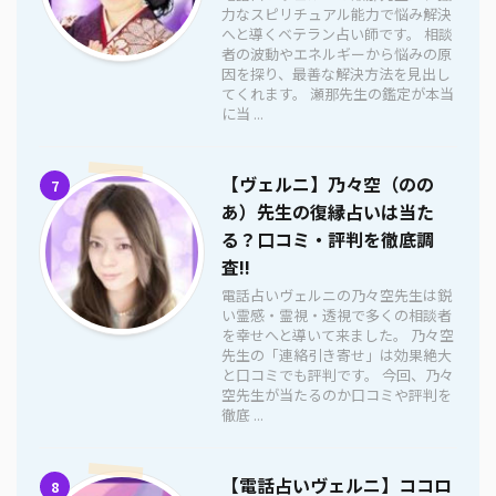
力なスピリチュアル能力で悩み解決
へと導くベテラン占い師です。 相談
者の波動やエネルギーから悩みの原
因を探り、最善な解決方法を見出し
てくれます。 瀬那先生の鑑定が本当
に当 ...
【ヴェルニ】乃々空（のの
7
あ）先生の復縁占いは当た
る？口コミ・評判を徹底調
査!!
電話占いヴェルニの乃々空先生は鋭
い霊感・霊視・透視で多くの相談者
を幸せへと導いて来ました。 乃々空
先生の「連絡引き寄せ」は効果絶大
と口コミでも評判です。 今回、乃々
空先生が当たるのか口コミや評判を
徹底 ...
【電話占いヴェルニ】ココロ
8