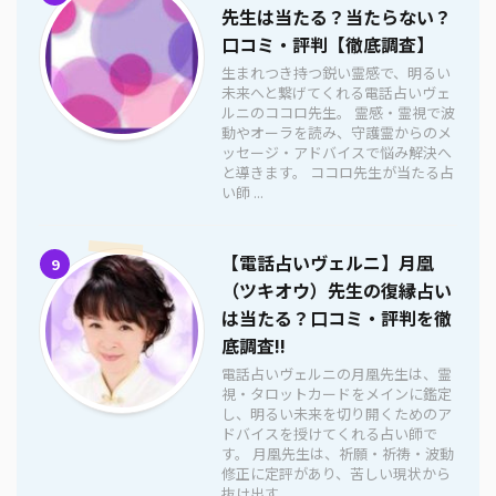
先生は当たる？当たらない？
口コミ・評判【徹底調査】
生まれつき持つ鋭い霊感で、明るい
未来へと繋げてくれる電話占いヴェ
ルニのココロ先生。 霊感・霊視で波
動やオーラを読み、守護霊からのメ
ッセージ・アドバイスで悩み解決へ
と導きます。 ココロ先生が当たる占
い師 ...
【電話占いヴェルニ】月凰
9
（ツキオウ）先生の復縁占い
は当たる？口コミ・評判を徹
底調査!!
電話占いヴェルニの月凰先生は、霊
視・タロットカードをメインに鑑定
し、明るい未来を切り開くためのア
ドバイスを授けてくれる占い師で
す。 月凰先生は、祈願・祈祷・波動
修正に定評があり、苦しい現状から
抜け出す ...