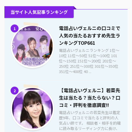
当サイト人気記事ランキング
電話占いヴェルニの口コミで
1
人気の当たるおすすめ先生ラ
ンキングTOP661
電話占いヴェルニランキング 1位〜
10位 11位〜50位 51位〜100位 101
位〜150位 151位〜200位 201位〜
250位 251位〜300位 301位〜350位
351位〜400位 40 ...
【電話占いヴェルニ】若菜先
2
生は当たる？当たらない？口
コミ・評判を徹底調査!!
電話占いヴェルニの若菜先生は鑑定
歴9年、口コミで当たると評判の人
気占い師です。 相談者・相手を的確
に読み取るリーディング力に長け、