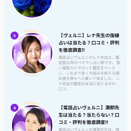
【ヴェルニ】レナ先生の復縁
5
占いは当たる？口コミ・評判
を徹底調査!!
電話占いヴェルニのレナ先生は、鑑
定歴21年のベテラン占い師です。 鋭
い霊能力とタロット鑑定をベース
に、これまで多くの悩みを抱える相
談者を幸せへと導いて来ました。 レ
ナ先生の鑑定は本当に当たるのか、
口コ ...
【電話占いヴェルニ】瀬那先
6
生は当たる？当たらない？口
コミ・評判を徹底調査!!
電話占いヴェルニの瀬那先生は、強