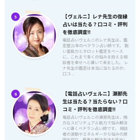
【ヴェルニ】レナ先生の復縁
5
占いは当たる？口コミ・評判
を徹底調査!!
電話占いヴェルニのレナ先生は、鑑
定歴21年のベテラン占い師です。 鋭
い霊能力とタロット鑑定をベース
に、これまで多くの悩みを抱える相
談者を幸せへと導いて来ました。 レ
ナ先生の鑑定は本当に当たるのか、
口コ ...
【電話占いヴェルニ】瀬那先
6
生は当たる？当たらない？口
コミ・評判を徹底調査!!
電話占いヴェルニの瀬那先生は、強
力なスピリチュアル能力で悩み解決
へと導くベテラン占い師です。 相談
者の波動やエネルギーから悩みの原
因を探り、最善な解決方法を見出し