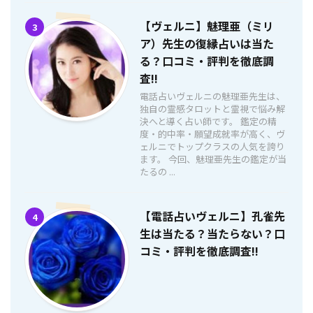
【ヴェルニ】魅理亜（ミリ
3
ア）先生の復縁占いは当た
る？口コミ・評判を徹底調
査!!
電話占いヴェルニの魅理亜先生は、
独自の霊感タロットと霊視で悩み解
決へと導く占い師です。 鑑定の精
度・的中率・願望成就率が高く、ヴ
ェルニでトップクラスの人気を誇り
ます。 今回、魅理亜先生の鑑定が当
たるの ...
【電話占いヴェルニ】孔雀先
4
生は当たる？当たらない？口
コミ・評判を徹底調査!!