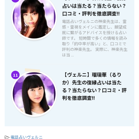
占いは当たる？当たらない？
口コミ・評判を徹底調査!!
電話占いヴェルニの神楽先生は、霊
感・霊視をメインに鑑定し、願望成
就に繋がるアドバイスを授ける占い
師です。 短時間で多くの情報を読み
取り「的中率が高い」と、口コミで
評判の神楽先生。 実際に、神楽先生
は当 ...
【ヴェルニ】瑠璃華（るり
11
か）先生の復縁占いは当た
る？当たらない？口コミ・評
判を徹底調査!!
-
電話占いヴェルニ