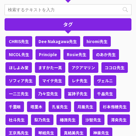
タグ
CHRIS先生
Dee Nakagawa先生
hiromi先生
NICOL先生
Principle
Rosie先生
のあか先生
ほしよみ堂
ますかた一真
アクアマリン
ココロ先生
ソフィア先生
マイテ先生
レナ先生
ヴェルニ
一二三先生
乃々空先生
冨詩子先生
千晶先生
千里眼
塔里木
孔雀先生
月凰先生
杉本侑穂先生
杜斗先生
梨乃先生
椿潤先生
沙智先生
澪央先生
王京馬先生
琴結先生
真結美先生
神楽先生