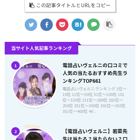
この記事タイトルとURLをコピー
当サイト人気記事ランキング
電話占いヴェルニの口コミで
1
人気の当たるおすすめ先生ラ
ンキングTOP661
電話占いヴェルニランキング 1位〜
10位 11位〜50位 51位〜100位 101
位〜150位 151位〜200位 201位〜
250位 251位〜300位 301位〜350位
351位〜400位 40 ...
【電話占いヴェルニ】若菜先
2
生は当たる？当たらない？口