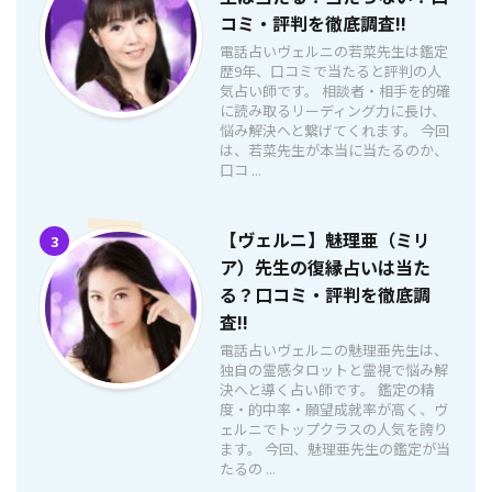
コミ・評判を徹底調査!!
電話占いヴェルニの若菜先生は鑑定
歴9年、口コミで当たると評判の人
気占い師です。 相談者・相手を的確
に読み取るリーディング力に長け、
悩み解決へと繋げてくれます。 今回
は、若菜先生が本当に当たるのか、
口コ ...
【ヴェルニ】魅理亜（ミリ
3
ア）先生の復縁占いは当た
る？口コミ・評判を徹底調
査!!
電話占いヴェルニの魅理亜先生は、
独自の霊感タロットと霊視で悩み解
決へと導く占い師です。 鑑定の精
度・的中率・願望成就率が高く、ヴ
ェルニでトップクラスの人気を誇り
ます。 今回、魅理亜先生の鑑定が当
たるの ...