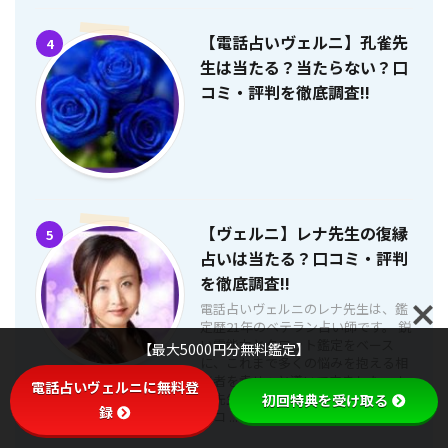
【電話占いヴェルニ】孔雀先
4
生は当たる？当たらない？口
コミ・評判を徹底調査!!
【ヴェルニ】レナ先生の復縁
5
占いは当たる？口コミ・評判
を徹底調査!!
電話占いヴェルニのレナ先生は、鑑
定歴21年のベテラン占い師です。 鋭
い霊能力とタロット鑑定をベース
【最大5000円分無料鑑定】
に、これまで多くの悩みを抱える相
談者を幸せへと導いて来ました。 レ
電話占いヴェルニに無料登
ナ先生の鑑定は本当に当たるのか、
初回特典を受け取る
録
口コ ...