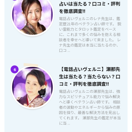
占いは当たる？口コミ・評判
を徹底調査!!
電話占いヴェルニのレナ先生は、鑑
定歴21年のベテラン占い師です。 鋭
い霊能力とタロット鑑定をベース
に、これまで多くの悩みを抱える相
談者を幸せへと導いて来ました。 レ
ナ先生の鑑定は本当に当たるのか、
口コ ...
【電話占いヴェルニ】瀬那先
6
生は当たる？当たらない？口
コミ・評判を徹底調査!!
電話占いヴェルニの瀬那先生は、強
力なスピリチュアル能力で悩み解決
へと導くベテラン占い師です。 相談
者の波動やエネルギーから悩みの原
因を探り、最善な解決方法を見出し
てくれます。 瀬那先生の鑑定が本当
に当 ...