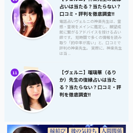
占いは当たる？当たらない？
口コミ・評判を徹底調査!!
電話占いヴェルニの神楽先生は、霊
感・霊視をメインに鑑定し、願望成
就に繋がるアドバイスを授ける占い
師です。 短時間で多くの情報を読み
取り「的中率が高い」と、口コミで
評判の神楽先生。 実際に、神楽先生
は当 ...
【ヴェルニ】瑠璃華（るり
11
か）先生の復縁占いは当た
る？当たらない？口コミ・評
判を徹底調査!!