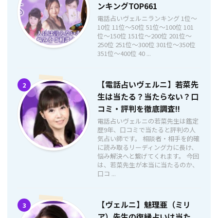
ンキングTOP661
電話占いヴェルニランキング 1位〜
10位 11位〜50位 51位〜100位 101
位〜150位 151位〜200位 201位〜
250位 251位〜300位 301位〜350位
351位〜400位 40 ...
【電話占いヴェルニ】若菜先
2
生は当たる？当たらない？口
コミ・評判を徹底調査!!
電話占いヴェルニの若菜先生は鑑定
歴9年、口コミで当たると評判の人
気占い師です。 相談者・相手を的確
に読み取るリーディング力に長け、
悩み解決へと繋げてくれます。 今回
は、若菜先生が本当に当たるのか、
口コ ...
【ヴェルニ】魅理亜（ミリ
3
ア）先生の復縁占いは当た