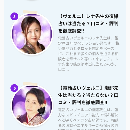
【ヴェルニ】レナ先生の復縁
5
占いは当たる？口コミ・評判
を徹底調査!!
電話占いヴェルニのレナ先生は、鑑
定歴21年のベテラン占い師です。 鋭
い霊能力とタロット鑑定をベース
に、これまで多くの悩みを抱える相
談者を幸せへと導いて来ました。 レ
ナ先生の鑑定は本当に当たるのか、
口コ ...
【電話占いヴェルニ】瀬那先
6
生は当たる？当たらない？口
コミ・評判を徹底調査!!
電話占いヴェルニの瀬那先生は、強
力なスピリチュアル能力で悩み解決
へと導くベテラン占い師です。 相談
者の波動やエネルギーから悩みの原