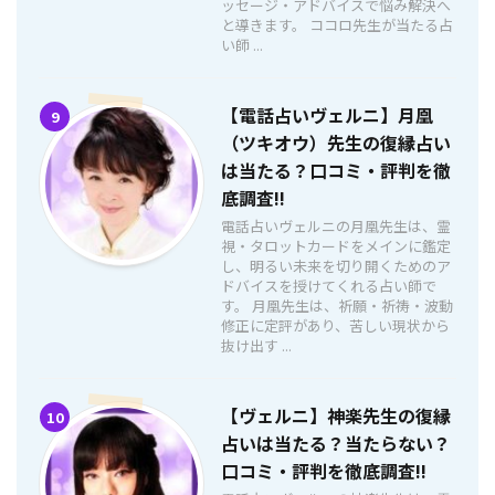
ッセージ・アドバイスで悩み解決へ
と導きます。 ココロ先生が当たる占
い師 ...
【電話占いヴェルニ】月凰
9
（ツキオウ）先生の復縁占い
は当たる？口コミ・評判を徹
底調査!!
電話占いヴェルニの月凰先生は、霊
視・タロットカードをメインに鑑定
し、明るい未来を切り開くためのア
ドバイスを授けてくれる占い師で
す。 月凰先生は、祈願・祈祷・波動
修正に定評があり、苦しい現状から
抜け出す ...
【ヴェルニ】神楽先生の復縁
10
占いは当たる？当たらない？
口コミ・評判を徹底調査!!