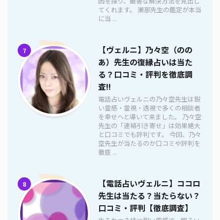
因を探り、最善な解決方法を見出し
てくれます。 瀬那先生の鑑定が本当
に当 ...
【ヴェルニ】乃々空（のの
7
あ）先生の復縁占いは当た
る？口コミ・評判を徹底調
査!!
電話占いヴェルニの乃々空先生は鋭
い霊感・霊視・透視で多くの相談者
を幸せへと導いて来ました。 乃々空
先生の「連絡引き寄せ」は効果絶大
と口コミでも評判です。 今回、乃々
空先生が当たるのか口コミや評判を
徹底 ...
【電話占いヴェルニ】ココロ
8
先生は当たる？当たらない？
口コミ・評判【徹底調査】