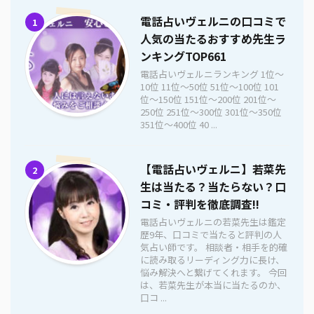
電話占いヴェルニの口コミで
1
人気の当たるおすすめ先生ラ
ンキングTOP661
電話占いヴェルニランキング 1位〜
10位 11位〜50位 51位〜100位 101
位〜150位 151位〜200位 201位〜
250位 251位〜300位 301位〜350位
351位〜400位 40 ...
【電話占いヴェルニ】若菜先
2
生は当たる？当たらない？口
コミ・評判を徹底調査!!
電話占いヴェルニの若菜先生は鑑定
歴9年、口コミで当たると評判の人
気占い師です。 相談者・相手を的確
に読み取るリーディング力に長け、
悩み解決へと繋げてくれます。 今回
は、若菜先生が本当に当たるのか、
口コ ...