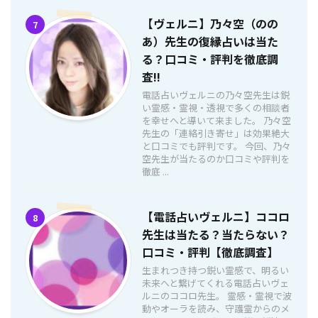
【ヴェルニ】乃々空（のの
7
あ）先生の復縁占いは当た
る？口コミ・評判を徹底調
査!!
電話占いヴェルニの乃々空先生は鋭
い霊感・霊視・透視で多くの相談者
を幸せへと導いて来ました。 乃々空
先生の「連絡引き寄せ」は効果絶大
と口コミでも評判です。 今回、乃々
空先生が当たるのか口コミや評判を
徹底 ...
【電話占いヴェルニ】ココロ
8
先生は当たる？当たらない？
口コミ・評判【徹底調査】
生まれつき持つ鋭い霊感で、明るい
未来へと繋げてくれる電話占いヴェ
ルニのココロ先生。 霊感・霊視で波
動やオーラを読み、守護霊からのメ