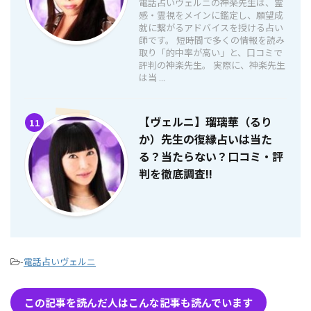
電話占いヴェルニの神楽先生は、霊
感・霊視をメインに鑑定し、願望成
就に繋がるアドバイスを授ける占い
師です。 短時間で多くの情報を読み
取り「的中率が高い」と、口コミで
評判の神楽先生。 実際に、神楽先生
は当 ...
【ヴェルニ】瑠璃華（るり
11
か）先生の復縁占いは当た
る？当たらない？口コミ・評
判を徹底調査!!
-
電話占いヴェルニ
この記事を読んだ人はこんな記事も読んでいます