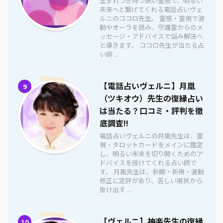
生まれつき持つ鋭い霊感で、明るい
未来へと繋げてくれる電話占いヴェ
ルニのココロ先生。 霊感・霊視で波
動やオーラを読み、守護霊からのメ
ッセージ・アドバイスで悩み解決へ
と導きます。 ココロ先生が当たる占
い師 ...
【電話占いヴェルニ】月凰
9
（ツキオウ）先生の復縁占い
は当たる？口コミ・評判を徹
底調査!!
電話占いヴェルニの月凰先生は、霊
視・タロットカードをメインに鑑定
し、明るい未来を切り開くためのア
ドバイスを授けてくれる占い師で
す。 月凰先生は、祈願・祈祷・波動
修正に定評があり、苦しい現状から
抜け出す ...
【ヴェルニ】神楽先生の復縁
10