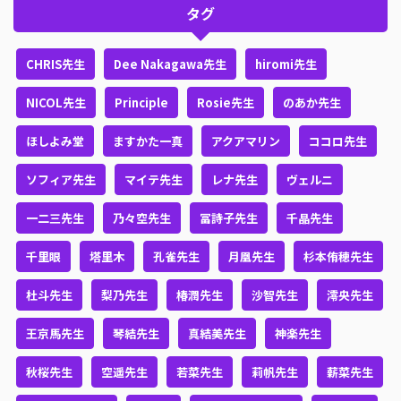
タグ
CHRIS先生
Dee Nakagawa先生
hiromi先生
NICOL先生
Principle
Rosie先生
のあか先生
ほしよみ堂
ますかた一真
アクアマリン
ココロ先生
ソフィア先生
マイテ先生
レナ先生
ヴェルニ
一二三先生
乃々空先生
冨詩子先生
千晶先生
千里眼
塔里木
孔雀先生
月凰先生
杉本侑穂先生
杜斗先生
梨乃先生
椿潤先生
沙智先生
澪央先生
王京馬先生
琴結先生
真結美先生
神楽先生
秋桜先生
空遥先生
若菜先生
莉帆先生
薪菜先生