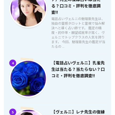
る？口コミ・評判を徹底調
査!!
電話占いヴェルニの魅理亜先生は、
独自の霊感タロットと霊視で悩み解
決へと導く占い師です。 鑑定の精
度・的中率・願望成就率が高く、ヴ
ェルニでトップクラスの人気を誇り
ます。 今回、魅理亜先生の鑑定が当
たるの ...
【電話占いヴェルニ】孔雀先
4
生は当たる？当たらない？口
コミ・評判を徹底調査!!
【ヴェルニ】レナ先生の復縁
5