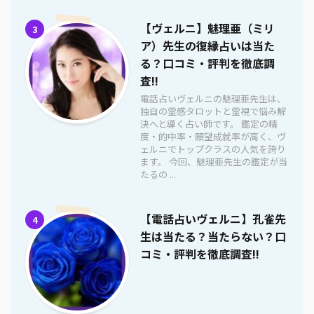
【ヴェルニ】魅理亜（ミリ
3
ア）先生の復縁占いは当た
る？口コミ・評判を徹底調
査!!
電話占いヴェルニの魅理亜先生は、
独自の霊感タロットと霊視で悩み解
決へと導く占い師です。 鑑定の精
度・的中率・願望成就率が高く、ヴ
ェルニでトップクラスの人気を誇り
ます。 今回、魅理亜先生の鑑定が当
たるの ...
【電話占いヴェルニ】孔雀先
4
生は当たる？当たらない？口
コミ・評判を徹底調査!!