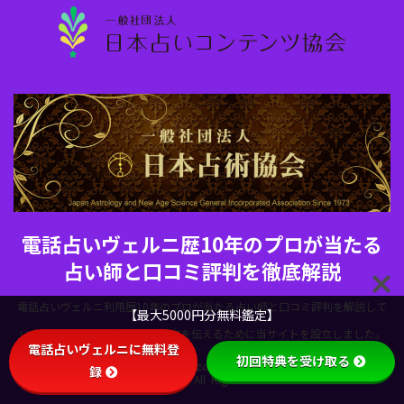
電話占いヴェルニ歴10年のプロが当たる
占い師と口コミ評判を徹底解説
電話占いヴェルニ利用歴10年のプロが当たる占い師と口コミ評判を解説して
【最大5000円分無料鑑定】
います。電話占いヴェルニの魅力を伝えるために当サイトを設立しました。
電話占いヴェルニに無料登
初回特典を受け取る
Copyright© 電話占いヴェルニ歴10年のプロが当たる占い師と口コミ評判を
録
徹底解説 , 2026 All Rights Reserved.