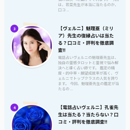
は、若菜先生が本当に当たるのか、
口コ ...
【ヴェルニ】魅理亜（ミリ
3
ア）先生の復縁占いは当た
る？口コミ・評判を徹底調
査!!
電話占いヴェルニの魅理亜先生は、
独自の霊感タロットと霊視で悩み解
決へと導く占い師です。 鑑定の精
度・的中率・願望成就率が高く、ヴ
ェルニでトップクラスの人気を誇り
ます。 今回、魅理亜先生の鑑定が当
たるの ...
【電話占いヴェルニ】孔雀先
4
生は当たる？当たらない？口
コミ・評判を徹底調査!!