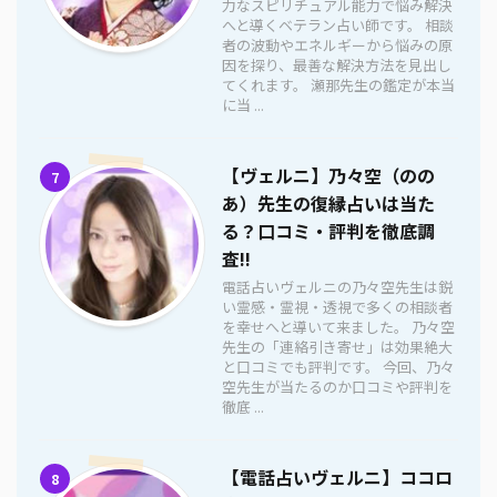
力なスピリチュアル能力で悩み解決
へと導くベテラン占い師です。 相談
者の波動やエネルギーから悩みの原
因を探り、最善な解決方法を見出し
てくれます。 瀬那先生の鑑定が本当
に当 ...
【ヴェルニ】乃々空（のの
7
あ）先生の復縁占いは当た
る？口コミ・評判を徹底調
査!!
電話占いヴェルニの乃々空先生は鋭
い霊感・霊視・透視で多くの相談者
を幸せへと導いて来ました。 乃々空
先生の「連絡引き寄せ」は効果絶大
と口コミでも評判です。 今回、乃々
空先生が当たるのか口コミや評判を
徹底 ...
【電話占いヴェルニ】ココロ
8