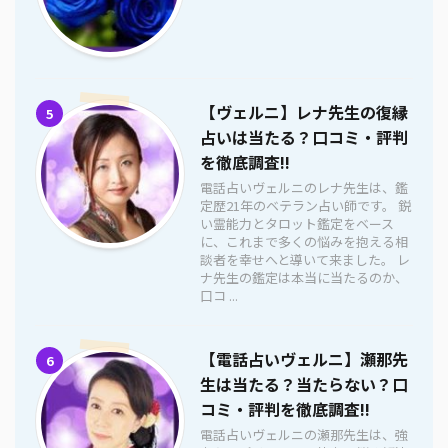
【ヴェルニ】レナ先生の復縁
5
占いは当たる？口コミ・評判
を徹底調査!!
電話占いヴェルニのレナ先生は、鑑
定歴21年のベテラン占い師です。 鋭
い霊能力とタロット鑑定をベース
に、これまで多くの悩みを抱える相
談者を幸せへと導いて来ました。 レ
ナ先生の鑑定は本当に当たるのか、
口コ ...
【電話占いヴェルニ】瀬那先
6
生は当たる？当たらない？口
コミ・評判を徹底調査!!
電話占いヴェルニの瀬那先生は、強