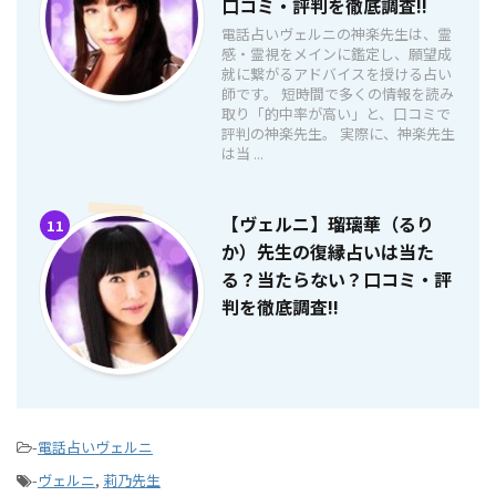
口コミ・評判を徹底調査!!
電話占いヴェルニの神楽先生は、霊
感・霊視をメインに鑑定し、願望成
就に繋がるアドバイスを授ける占い
師です。 短時間で多くの情報を読み
取り「的中率が高い」と、口コミで
評判の神楽先生。 実際に、神楽先生
は当 ...
【ヴェルニ】瑠璃華（るり
11
か）先生の復縁占いは当た
る？当たらない？口コミ・評
判を徹底調査!!
-
電話占いヴェルニ
-
ヴェルニ
,
莉乃先生