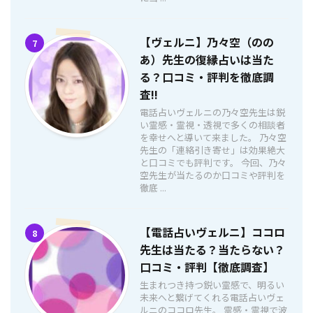
【ヴェルニ】乃々空（のの
7
あ）先生の復縁占いは当た
る？口コミ・評判を徹底調
査!!
電話占いヴェルニの乃々空先生は鋭
い霊感・霊視・透視で多くの相談者
を幸せへと導いて来ました。 乃々空
先生の「連絡引き寄せ」は効果絶大
と口コミでも評判です。 今回、乃々
空先生が当たるのか口コミや評判を
徹底 ...
【電話占いヴェルニ】ココロ
8
先生は当たる？当たらない？
口コミ・評判【徹底調査】
生まれつき持つ鋭い霊感で、明るい
未来へと繋げてくれる電話占いヴェ
ルニのココロ先生。 霊感・霊視で波