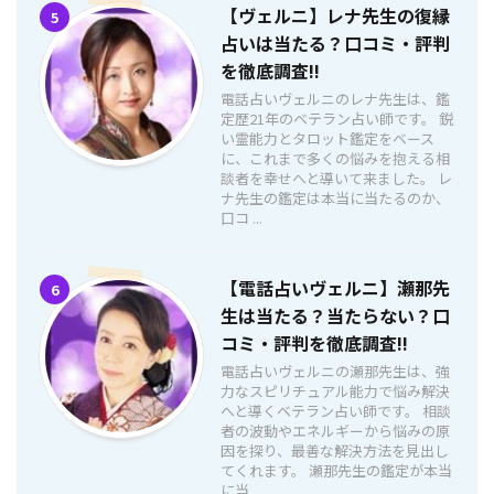
【ヴェルニ】レナ先生の復縁
5
占いは当たる？口コミ・評判
を徹底調査!!
電話占いヴェルニのレナ先生は、鑑
定歴21年のベテラン占い師です。 鋭
い霊能力とタロット鑑定をベース
に、これまで多くの悩みを抱える相
談者を幸せへと導いて来ました。 レ
ナ先生の鑑定は本当に当たるのか、
口コ ...
【電話占いヴェルニ】瀬那先
6
生は当たる？当たらない？口
コミ・評判を徹底調査!!
電話占いヴェルニの瀬那先生は、強
力なスピリチュアル能力で悩み解決
へと導くベテラン占い師です。 相談
者の波動やエネルギーから悩みの原
因を探り、最善な解決方法を見出し
てくれます。 瀬那先生の鑑定が本当
に当 ...