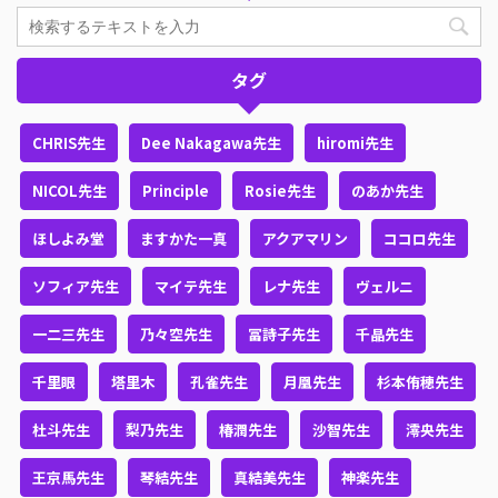
タグ
CHRIS先生
Dee Nakagawa先生
hiromi先生
NICOL先生
Principle
Rosie先生
のあか先生
ほしよみ堂
ますかた一真
アクアマリン
ココロ先生
ソフィア先生
マイテ先生
レナ先生
ヴェルニ
一二三先生
乃々空先生
冨詩子先生
千晶先生
千里眼
塔里木
孔雀先生
月凰先生
杉本侑穂先生
杜斗先生
梨乃先生
椿潤先生
沙智先生
澪央先生
王京馬先生
琴結先生
真結美先生
神楽先生