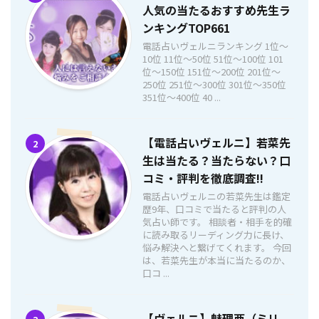
人気の当たるおすすめ先生ラ
ンキングTOP661
電話占いヴェルニランキング 1位〜
10位 11位〜50位 51位〜100位 101
位〜150位 151位〜200位 201位〜
250位 251位〜300位 301位〜350位
351位〜400位 40 ...
【電話占いヴェルニ】若菜先
2
生は当たる？当たらない？口
コミ・評判を徹底調査!!
電話占いヴェルニの若菜先生は鑑定
歴9年、口コミで当たると評判の人
気占い師です。 相談者・相手を的確
に読み取るリーディング力に長け、
悩み解決へと繋げてくれます。 今回
は、若菜先生が本当に当たるのか、
口コ ...
【ヴェルニ】魅理亜（ミリ