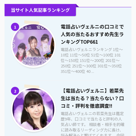
当サイト人気記事ランキング
電話占いヴェルニの口コミで
1
人気の当たるおすすめ先生ラ
ンキングTOP661
電話占いヴェルニランキング 1位〜
10位 11位〜50位 51位〜100位 101
位〜150位 151位〜200位 201位〜
250位 251位〜300位 301位〜350位
351位〜400位 40 ...
【電話占いヴェルニ】若菜先
2
生は当たる？当たらない？口
コミ・評判を徹底調査!!
電話占いヴェルニの若菜先生は鑑定
歴9年、口コミで当たると評判の人
気占い師です。 相談者・相手を的確
に読み取るリーディング力に長け、
悩み解決へと繋げてくれます。 今回