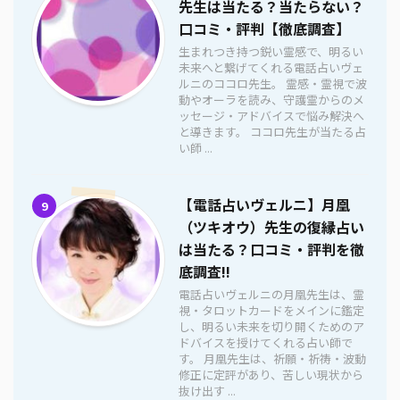
先生は当たる？当たらない？
口コミ・評判【徹底調査】
生まれつき持つ鋭い霊感で、明るい
未来へと繋げてくれる電話占いヴェ
ルニのココロ先生。 霊感・霊視で波
動やオーラを読み、守護霊からのメ
ッセージ・アドバイスで悩み解決へ
と導きます。 ココロ先生が当たる占
い師 ...
【電話占いヴェルニ】月凰
9
（ツキオウ）先生の復縁占い
は当たる？口コミ・評判を徹
底調査!!
電話占いヴェルニの月凰先生は、霊
視・タロットカードをメインに鑑定
し、明るい未来を切り開くためのア
ドバイスを授けてくれる占い師で
す。 月凰先生は、祈願・祈祷・波動
修正に定評があり、苦しい現状から
抜け出す ...