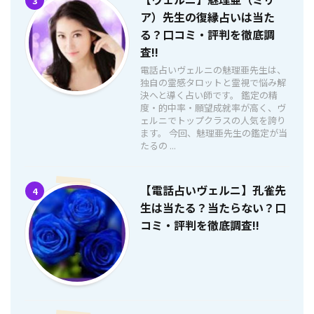
3
ア）先生の復縁占いは当た
る？口コミ・評判を徹底調
査!!
電話占いヴェルニの魅理亜先生は、
独自の霊感タロットと霊視で悩み解
決へと導く占い師です。 鑑定の精
度・的中率・願望成就率が高く、ヴ
ェルニでトップクラスの人気を誇り
ます。 今回、魅理亜先生の鑑定が当
たるの ...
【電話占いヴェルニ】孔雀先
4
生は当たる？当たらない？口
コミ・評判を徹底調査!!