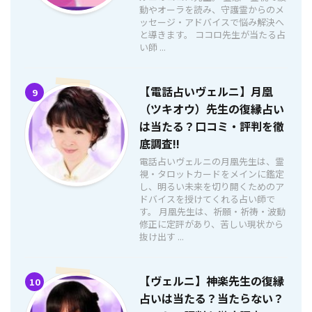
動やオーラを読み、守護霊からのメ
ッセージ・アドバイスで悩み解決へ
と導きます。 ココロ先生が当たる占
い師 ...
【電話占いヴェルニ】月凰
9
（ツキオウ）先生の復縁占い
は当たる？口コミ・評判を徹
底調査!!
電話占いヴェルニの月凰先生は、霊
視・タロットカードをメインに鑑定
し、明るい未来を切り開くためのア
ドバイスを授けてくれる占い師で
す。 月凰先生は、祈願・祈祷・波動
修正に定評があり、苦しい現状から
抜け出す ...
【ヴェルニ】神楽先生の復縁
10
占いは当たる？当たらない？