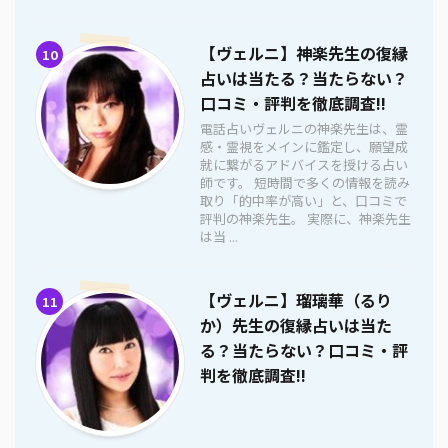
【ヴェルニ】神楽先生の復縁
10
占いは当たる？当たらない？
口コミ・評判を徹底調査!!
電話占いヴェルニの神楽先生は、霊
感・霊視をメインに鑑定し、願望成
就に繋がるアドバイスを授ける占い
師です。 短時間で多くの情報を読み
取り「的中率が高い」と、口コミで
評判の神楽先生。 実際に、神楽先生
は当 ...
【ヴェルニ】瑠璃華（るり
11
か）先生の復縁占いは当た
る？当たらない？口コミ・評
判を徹底調査!!