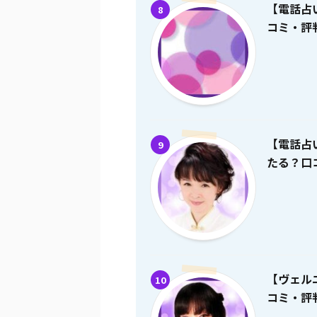
【電話占
8
コミ・評
【電話占
9
たる？口
【ヴェル
10
コミ・評判