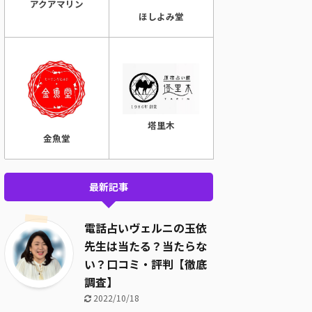
アクアマリン
ほしよみ堂
塔里木
金魚堂
最新記事
電話占いヴェルニの玉依
先生は当たる？当たらな
い？口コミ・評判【徹底
調査】
2022/10/18