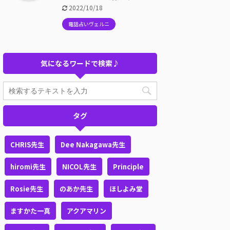
2022/10/18
電話占いヴェルニ
気になるワードで検索♪
タグ
CHRIS先生
Dee Nakagawa先生
hiromi先生
NICOL先生
Principle
Rosie先生
のあか先生
ほしよみ堂
ますかた一真
アクアマリン