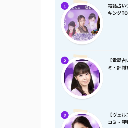
電話占い
1
キングTO
【電話占
2
ミ・評判を
【ヴェル
3
コミ・評判