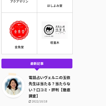
アクアマリン
ほしよみ堂
塔里木
金魚堂
最新記事
電話占いヴェルニの玉依
先生は当たる？当たらな
い？口コミ・評判【徹底
調査】
2022/10/18