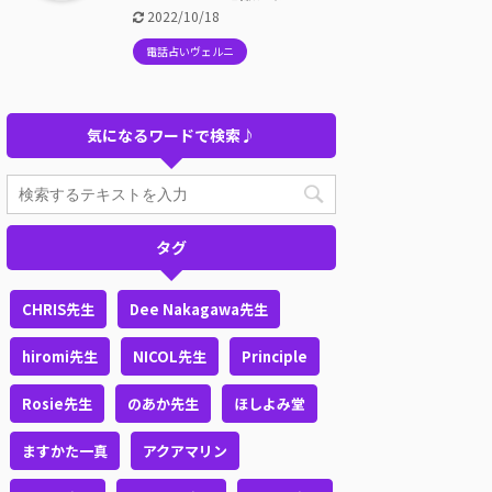
2022/10/18
電話占いヴェルニ
気になるワードで検索♪
タグ
CHRIS先生
Dee Nakagawa先生
hiromi先生
NICOL先生
Principle
Rosie先生
のあか先生
ほしよみ堂
ますかた一真
アクアマリン