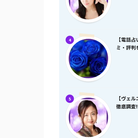
【電話占
4
ミ・評判を
【ヴェル
5
徹底調査!