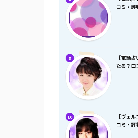
コミ・評
【電話占
9
たる？口
【ヴェル
10
コミ・評判