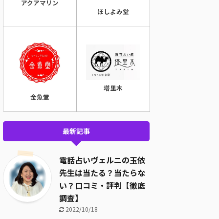
アクアマリン
ほしよみ堂
塔里木
金魚堂
最新記事
電話占いヴェルニの玉依
先生は当たる？当たらな
い？口コミ・評判【徹底
調査】
2022/10/18