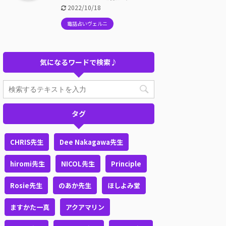
2022/10/18
電話占いヴェルニ
気になるワードで検索♪
タグ
CHRIS先生
Dee Nakagawa先生
hiromi先生
NICOL先生
Principle
Rosie先生
のあか先生
ほしよみ堂
ますかた一真
アクアマリン