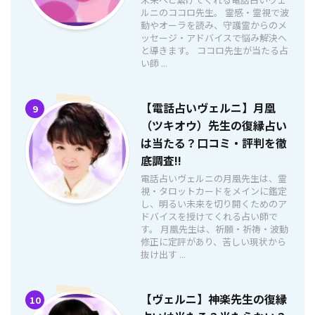
ルニのココロ先生。 霊感・霊視で波
動やオーラを読み、守護霊からのメ
ッセージ・アドバイスで悩み解決へ
と導きます。 ココロ先生が当たる占
い師 ...
【電話占いヴェルニ】月凰
9
（ツキオウ）先生の復縁占い
は当たる？口コミ・評判を徹
底調査!!
電話占いヴェルニの月凰先生は、霊
視・タロットカードをメインに鑑定
し、明るい未来を切り開くためのア
ドバイスを授けてくれる占い師で
す。 月凰先生は、祈願・祈祷・波動
修正に定評があり、苦しい現状から
抜け出す ...
【ヴェルニ】神楽先生の復縁
10