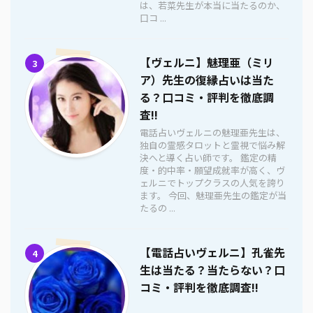
は、若菜先生が本当に当たるのか、
口コ ...
【ヴェルニ】魅理亜（ミリ
3
ア）先生の復縁占いは当た
る？口コミ・評判を徹底調
査!!
電話占いヴェルニの魅理亜先生は、
独自の霊感タロットと霊視で悩み解
決へと導く占い師です。 鑑定の精
度・的中率・願望成就率が高く、ヴ
ェルニでトップクラスの人気を誇り
ます。 今回、魅理亜先生の鑑定が当
たるの ...
【電話占いヴェルニ】孔雀先
4
生は当たる？当たらない？口
コミ・評判を徹底調査!!