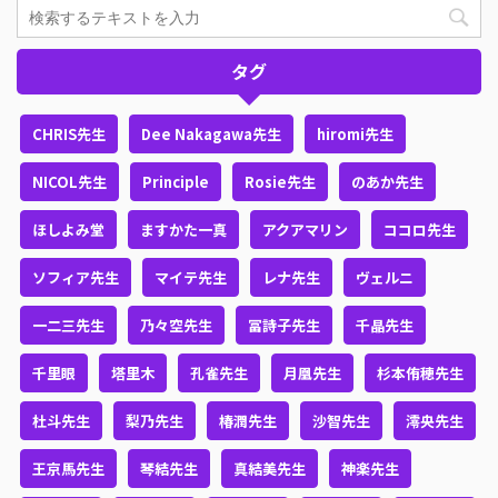
タグ
CHRIS先生
Dee Nakagawa先生
hiromi先生
NICOL先生
Principle
Rosie先生
のあか先生
ほしよみ堂
ますかた一真
アクアマリン
ココロ先生
ソフィア先生
マイテ先生
レナ先生
ヴェルニ
一二三先生
乃々空先生
冨詩子先生
千晶先生
千里眼
塔里木
孔雀先生
月凰先生
杉本侑穂先生
杜斗先生
梨乃先生
椿潤先生
沙智先生
澪央先生
王京馬先生
琴結先生
真結美先生
神楽先生