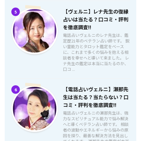
【ヴェルニ】レナ先生の復縁
5
占いは当たる？口コミ・評判
を徹底調査!!
電話占いヴェルニのレナ先生は、鑑
定歴21年のベテラン占い師です。 鋭
い霊能力とタロット鑑定をベース
に、これまで多くの悩みを抱える相
談者を幸せへと導いて来ました。 レ
ナ先生の鑑定は本当に当たるのか、
口コ ...
【電話占いヴェルニ】瀬那先
6
生は当たる？当たらない？口
コミ・評判を徹底調査!!
電話占いヴェルニの瀬那先生は、強
力なスピリチュアル能力で悩み解決
へと導くベテラン占い師です。 相談
者の波動やエネルギーから悩みの原
因を探り、最善な解決方法を見出し