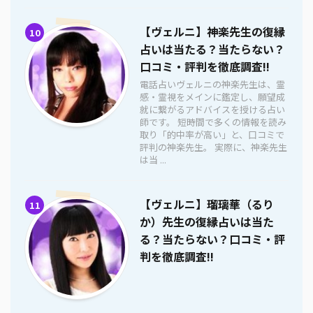
【ヴェルニ】神楽先生の復縁
10
占いは当たる？当たらない？
口コミ・評判を徹底調査!!
電話占いヴェルニの神楽先生は、霊
感・霊視をメインに鑑定し、願望成
就に繋がるアドバイスを授ける占い
師です。 短時間で多くの情報を読み
取り「的中率が高い」と、口コミで
評判の神楽先生。 実際に、神楽先生
は当 ...
【ヴェルニ】瑠璃華（るり
11
か）先生の復縁占いは当た
る？当たらない？口コミ・評
判を徹底調査!!