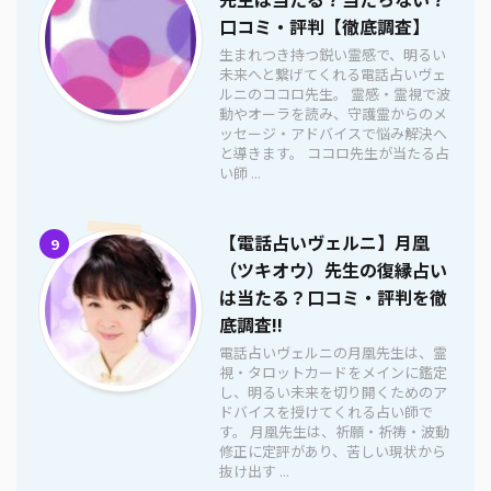
口コミ・評判【徹底調査】
生まれつき持つ鋭い霊感で、明るい
未来へと繋げてくれる電話占いヴェ
ルニのココロ先生。 霊感・霊視で波
動やオーラを読み、守護霊からのメ
ッセージ・アドバイスで悩み解決へ
と導きます。 ココロ先生が当たる占
い師 ...
【電話占いヴェルニ】月凰
9
（ツキオウ）先生の復縁占い
は当たる？口コミ・評判を徹
底調査!!
電話占いヴェルニの月凰先生は、霊
視・タロットカードをメインに鑑定
し、明るい未来を切り開くためのア
ドバイスを授けてくれる占い師で
す。 月凰先生は、祈願・祈祷・波動
修正に定評があり、苦しい現状から
抜け出す ...