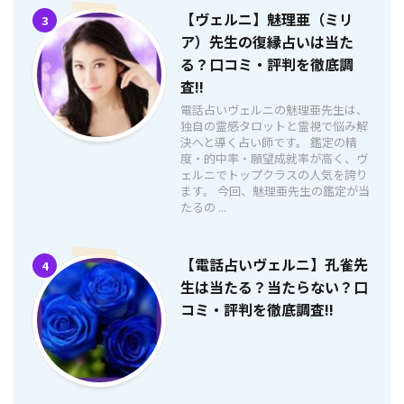
【ヴェルニ】魅理亜（ミリ
3
ア）先生の復縁占いは当た
る？口コミ・評判を徹底調
査!!
電話占いヴェルニの魅理亜先生は、
独自の霊感タロットと霊視で悩み解
決へと導く占い師です。 鑑定の精
度・的中率・願望成就率が高く、ヴ
ェルニでトップクラスの人気を誇り
ます。 今回、魅理亜先生の鑑定が当
たるの ...
【電話占いヴェルニ】孔雀先
4
生は当たる？当たらない？口
コミ・評判を徹底調査!!