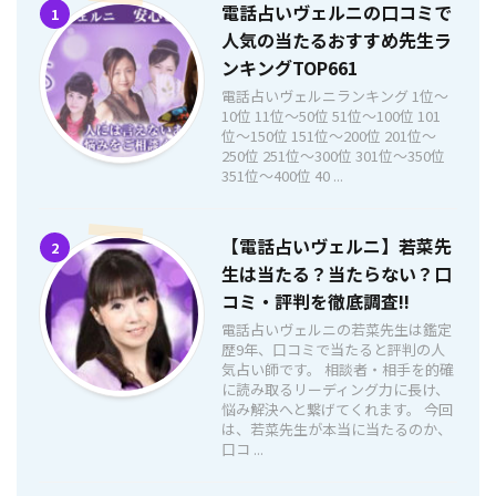
電話占いヴェルニの口コミで
1
人気の当たるおすすめ先生ラ
ンキングTOP661
電話占いヴェルニランキング 1位〜
10位 11位〜50位 51位〜100位 101
位〜150位 151位〜200位 201位〜
250位 251位〜300位 301位〜350位
351位〜400位 40 ...
【電話占いヴェルニ】若菜先
2
生は当たる？当たらない？口
コミ・評判を徹底調査!!
電話占いヴェルニの若菜先生は鑑定
歴9年、口コミで当たると評判の人
気占い師です。 相談者・相手を的確
に読み取るリーディング力に長け、
悩み解決へと繋げてくれます。 今回
は、若菜先生が本当に当たるのか、
口コ ...