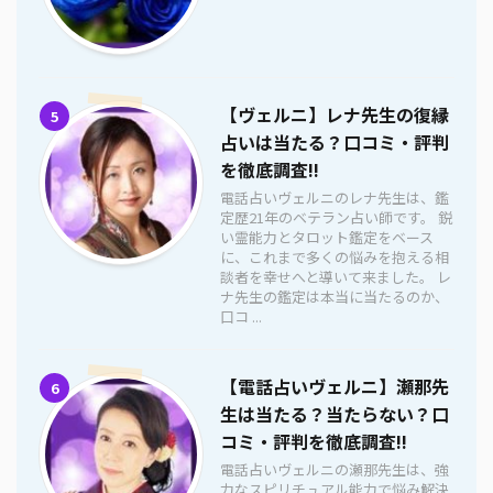
【ヴェルニ】レナ先生の復縁
5
占いは当たる？口コミ・評判
を徹底調査!!
電話占いヴェルニのレナ先生は、鑑
定歴21年のベテラン占い師です。 鋭
い霊能力とタロット鑑定をベース
に、これまで多くの悩みを抱える相
談者を幸せへと導いて来ました。 レ
ナ先生の鑑定は本当に当たるのか、
口コ ...
【電話占いヴェルニ】瀬那先
6
生は当たる？当たらない？口
コミ・評判を徹底調査!!
電話占いヴェルニの瀬那先生は、強
力なスピリチュアル能力で悩み解決