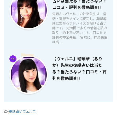
占いは当たる？当たらない？
口コミ・評判を徹底調査!!
電話占いヴェルニの神楽先生は、霊
感・霊視をメインに鑑定し、願望成
就に繋がるアドバイスを授ける占い
師です。 短時間で多くの情報を読み
取り「的中率が高い」と、口コミで
評判の神楽先生。 実際に、神楽先生
は当 ...
【ヴェルニ】瑠璃華（るり
11
か）先生の復縁占いは当た
る？当たらない？口コミ・評
判を徹底調査!!
-
電話占いヴェルニ