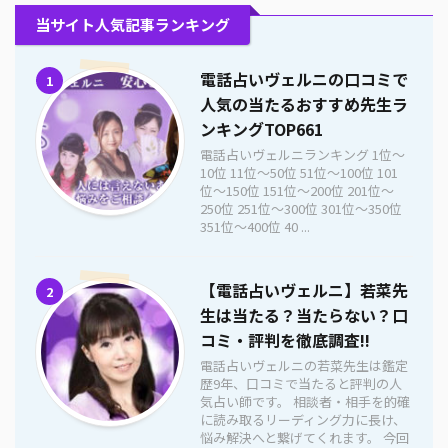
当サイト人気記事ランキング
電話占いヴェルニの口コミで
1
人気の当たるおすすめ先生ラ
ンキングTOP661
電話占いヴェルニランキング 1位〜
10位 11位〜50位 51位〜100位 101
位〜150位 151位〜200位 201位〜
250位 251位〜300位 301位〜350位
351位〜400位 40 ...
【電話占いヴェルニ】若菜先
2
生は当たる？当たらない？口
コミ・評判を徹底調査!!
電話占いヴェルニの若菜先生は鑑定
歴9年、口コミで当たると評判の人
気占い師です。 相談者・相手を的確
に読み取るリーディング力に長け、
悩み解決へと繋げてくれます。 今回