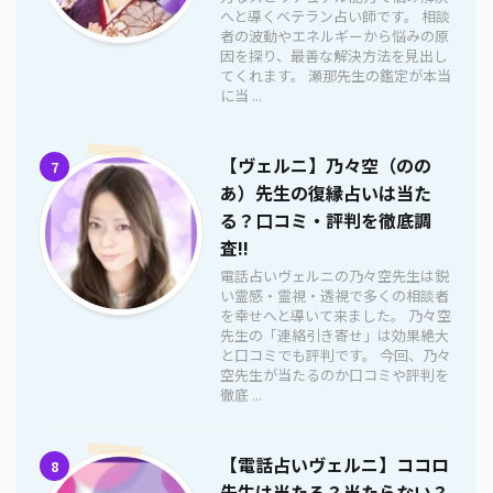
へと導くベテラン占い師です。 相談
者の波動やエネルギーから悩みの原
因を探り、最善な解決方法を見出し
てくれます。 瀬那先生の鑑定が本当
に当 ...
【ヴェルニ】乃々空（のの
7
あ）先生の復縁占いは当た
る？口コミ・評判を徹底調
査!!
電話占いヴェルニの乃々空先生は鋭
い霊感・霊視・透視で多くの相談者
を幸せへと導いて来ました。 乃々空
先生の「連絡引き寄せ」は効果絶大
と口コミでも評判です。 今回、乃々
空先生が当たるのか口コミや評判を
徹底 ...
【電話占いヴェルニ】ココロ
8
先生は当たる？当たらない？