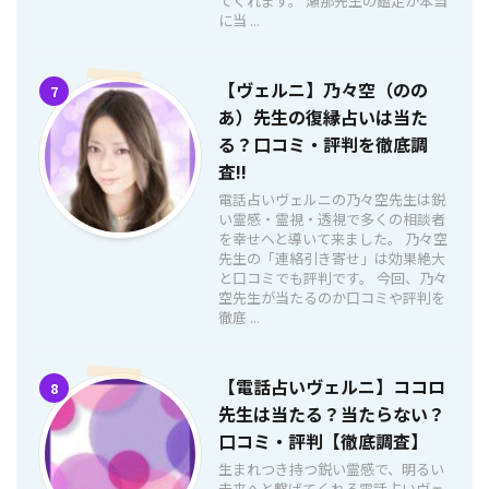
てくれます。 瀬那先生の鑑定が本当
に当 ...
【ヴェルニ】乃々空（のの
7
あ）先生の復縁占いは当た
る？口コミ・評判を徹底調
査!!
電話占いヴェルニの乃々空先生は鋭
い霊感・霊視・透視で多くの相談者
を幸せへと導いて来ました。 乃々空
先生の「連絡引き寄せ」は効果絶大
と口コミでも評判です。 今回、乃々
空先生が当たるのか口コミや評判を
徹底 ...
【電話占いヴェルニ】ココロ
8
先生は当たる？当たらない？
口コミ・評判【徹底調査】
生まれつき持つ鋭い霊感で、明るい
未来へと繋げてくれる電話占いヴェ