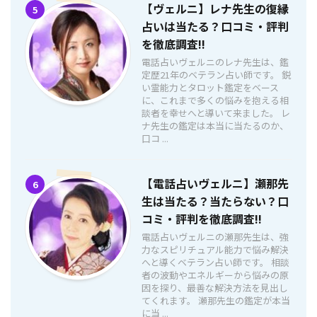
【ヴェルニ】レナ先生の復縁
5
占いは当たる？口コミ・評判
を徹底調査!!
電話占いヴェルニのレナ先生は、鑑
定歴21年のベテラン占い師です。 鋭
い霊能力とタロット鑑定をベース
に、これまで多くの悩みを抱える相
談者を幸せへと導いて来ました。 レ
ナ先生の鑑定は本当に当たるのか、
口コ ...
【電話占いヴェルニ】瀬那先
6
生は当たる？当たらない？口
コミ・評判を徹底調査!!
電話占いヴェルニの瀬那先生は、強
力なスピリチュアル能力で悩み解決
へと導くベテラン占い師です。 相談
者の波動やエネルギーから悩みの原
因を探り、最善な解決方法を見出し
てくれます。 瀬那先生の鑑定が本当
に当 ...