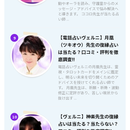
動やオーラを読み、守護霊からのメ
ッセージ・アドバイスで悩み解決へ
と導きます。 ココロ先生が当たる占
い師 ...
【電話占いヴェルニ】月凰
9
（ツキオウ）先生の復縁占い
は当たる？口コミ・評判を徹
底調査!!
電話占いヴェルニの月凰先生は、霊
視・タロットカードをメインに鑑定
し、明るい未来を切り開くためのア
ドバイスを授けてくれる占い師で
す。 月凰先生は、祈願・祈祷・波動
修正に定評があり、苦しい現状から
抜け出す ...
【ヴェルニ】神楽先生の復縁
10
占いは当たる？当たらない？