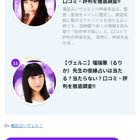
口コミ・評判を徹底調査!!
電話占いヴェルニの神楽先生は、霊
感・霊視をメインに鑑定し、願望成
就に繋がるアドバイスを授ける占い
師です。 短時間で多くの情報を読み
取り「的中率が高い」と、口コミで
評判の神楽先生。 実際に、神楽先生
は当 ...
【ヴェルニ】瑠璃華（るり
11
か）先生の復縁占いは当た
る？当たらない？口コミ・評
判を徹底調査!!
-
電話占いヴェルニ