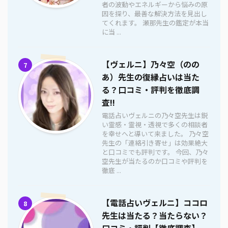
者の波動やエネルギーから悩みの原
因を探り、最善な解決方法を見出し
てくれます。 瀬那先生の鑑定が本当
に当 ...
【ヴェルニ】乃々空（のの
7
あ）先生の復縁占いは当た
る？口コミ・評判を徹底調
査!!
電話占いヴェルニの乃々空先生は鋭
い霊感・霊視・透視で多くの相談者
を幸せへと導いて来ました。 乃々空
先生の「連絡引き寄せ」は効果絶大
と口コミでも評判です。 今回、乃々
空先生が当たるのか口コミや評判を
徹底 ...
【電話占いヴェルニ】ココロ
8
先生は当たる？当たらない？
口コミ・評判【徹底調査】