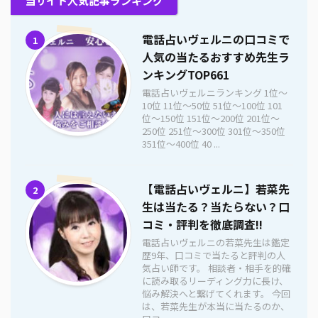
当サイト人気記事ランキング
電話占いヴェルニの口コミで
1
人気の当たるおすすめ先生ラ
ンキングTOP661
電話占いヴェルニランキング 1位〜
10位 11位〜50位 51位〜100位 101
位〜150位 151位〜200位 201位〜
250位 251位〜300位 301位〜350位
351位〜400位 40 ...
【電話占いヴェルニ】若菜先
2
生は当たる？当たらない？口
コミ・評判を徹底調査!!
電話占いヴェルニの若菜先生は鑑定
歴9年、口コミで当たると評判の人
気占い師です。 相談者・相手を的確
に読み取るリーディング力に長け、
悩み解決へと繋げてくれます。 今回
は、若菜先生が本当に当たるのか、