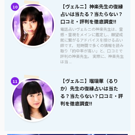
【ヴェルニ】神楽先生の復縁
10
占いは当たる？当たらない？
口コミ・評判を徹底調査!!
電話占いヴェルニの神楽先生は、霊
感・霊視をメインに鑑定し、願望成
就に繋がるアドバイスを授ける占い
師です。 短時間で多くの情報を読み
取り「的中率が高い」と、口コミで
評判の神楽先生。 実際に、神楽先生
は当 ...
【ヴェルニ】瑠璃華（るり
11
か）先生の復縁占いは当た
る？当たらない？口コミ・評
判を徹底調査!!