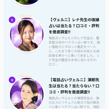
【ヴェルニ】レナ先生の復縁
5
占いは当たる？口コミ・評判
を徹底調査!!
電話占いヴェルニのレナ先生は、鑑
定歴21年のベテラン占い師です。 鋭
い霊能力とタロット鑑定をベース
に、これまで多くの悩みを抱える相
談者を幸せへと導いて来ました。 レ
ナ先生の鑑定は本当に当たるのか、
口コ ...
【電話占いヴェルニ】瀬那先
6
生は当たる？当たらない？口
コミ・評判を徹底調査!!
電話占いヴェルニの瀬那先生は、強
力なスピリチュアル能力で悩み解決
へと導くベテラン占い師です。 相談