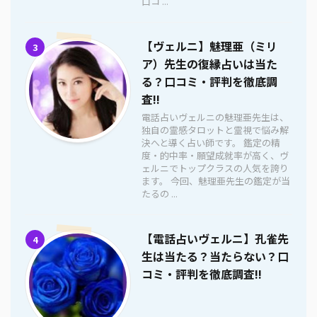
口コ ...
【ヴェルニ】魅理亜（ミリ
3
ア）先生の復縁占いは当た
る？口コミ・評判を徹底調
査!!
電話占いヴェルニの魅理亜先生は、
独自の霊感タロットと霊視で悩み解
決へと導く占い師です。 鑑定の精
度・的中率・願望成就率が高く、ヴ
ェルニでトップクラスの人気を誇り
ます。 今回、魅理亜先生の鑑定が当
たるの ...
【電話占いヴェルニ】孔雀先
4
生は当たる？当たらない？口
コミ・評判を徹底調査!!