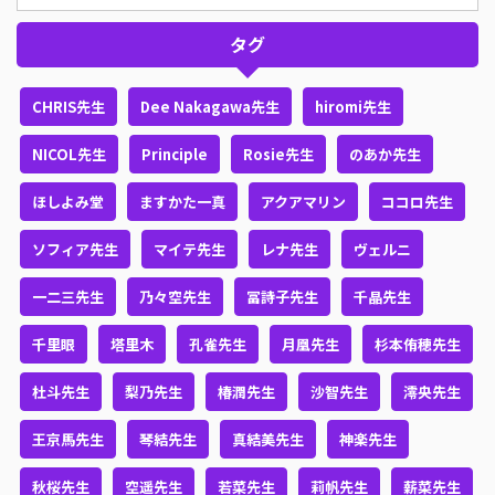
タグ
CHRIS先生
Dee Nakagawa先生
hiromi先生
NICOL先生
Principle
Rosie先生
のあか先生
ほしよみ堂
ますかた一真
アクアマリン
ココロ先生
ソフィア先生
マイテ先生
レナ先生
ヴェルニ
一二三先生
乃々空先生
冨詩子先生
千晶先生
千里眼
塔里木
孔雀先生
月凰先生
杉本侑穂先生
杜斗先生
梨乃先生
椿潤先生
沙智先生
澪央先生
王京馬先生
琴結先生
真結美先生
神楽先生
秋桜先生
空遥先生
若菜先生
莉帆先生
薪菜先生