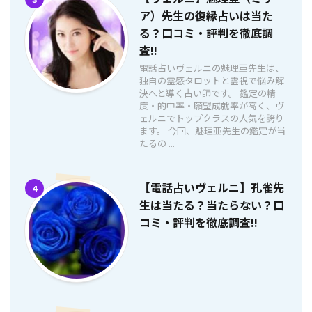
ア）先生の復縁占いは当た
る？口コミ・評判を徹底調
査!!
電話占いヴェルニの魅理亜先生は、
独自の霊感タロットと霊視で悩み解
決へと導く占い師です。 鑑定の精
度・的中率・願望成就率が高く、ヴ
ェルニでトップクラスの人気を誇り
ます。 今回、魅理亜先生の鑑定が当
たるの ...
【電話占いヴェルニ】孔雀先
4
生は当たる？当たらない？口
コミ・評判を徹底調査!!