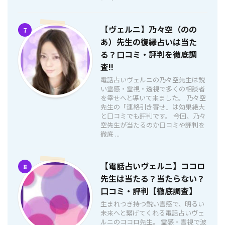
【ヴェルニ】乃々空（のの
7
あ）先生の復縁占いは当た
る？口コミ・評判を徹底調
査!!
電話占いヴェルニの乃々空先生は鋭
い霊感・霊視・透視で多くの相談者
を幸せへと導いて来ました。 乃々空
先生の「連絡引き寄せ」は効果絶大
と口コミでも評判です。 今回、乃々
空先生が当たるのか口コミや評判を
徹底 ...
【電話占いヴェルニ】ココロ
8
先生は当たる？当たらない？
口コミ・評判【徹底調査】
生まれつき持つ鋭い霊感で、明るい
未来へと繋げてくれる電話占いヴェ
ルニのココロ先生。 霊感・霊視で波