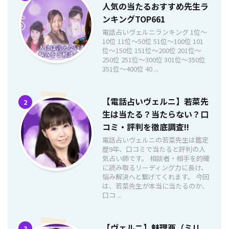
人気の当たるおすすめ先生ラ
ンキングTOP661
電話占いヴェルニランキング 1位〜
10位 11位〜50位 51位〜100位 101
位〜150位 151位〜200位 201位〜
250位 251位〜300位 301位〜350位
351位〜400位 40 ...
【電話占いヴェルニ】若菜先
2
生は当たる？当たらない？口
コミ・評判を徹底調査!!
電話占いヴェルニの若菜先生は鑑定
歴9年、口コミで当たると評判の人
気占い師です。 相談者・相手を的確
に読み取るリーディング力に長け、
悩み解決へと繋げてくれます。 今回
は、若菜先生が本当に当たるのか、
口コ ...
【ヴェルニ】魅理亜（ミリ
3