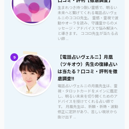
生まれつき持つ鋭い霊感で、明るい
未来へと繋げてくれる電話占いヴェ
ルニのココロ先生。 霊感・霊視で波
動やオーラを読み、守護霊からのメ
ッセージ・アドバイスで悩み解決へ
と導きます。 ココロ先生が当たる占
い師 ...
【電話占いヴェルニ】月凰
9
（ツキオウ）先生の復縁占い
は当たる？口コミ・評判を徹
底調査!!
電話占いヴェルニの月凰先生は、霊
視・タロットカードをメインに鑑定
し、明るい未来を切り開くためのア
ドバイスを授けてくれる占い師で
す。 月凰先生は、祈願・祈祷・波動
修正に定評があり、苦しい現状から
抜け出す ...