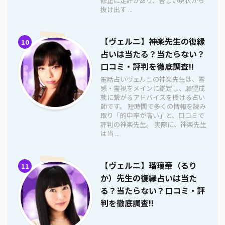
修正に定評があり、苦しい現状から
抜け出す ...
【ヴェルニ】神楽先生の復縁
10
占いは当たる？当たらない？
口コミ・評判を徹底調査!!
電話占いヴェルニの神楽先生は、霊
感・霊視をメインに鑑定し、願望成
就に繋がるアドバイスを授ける占い
師です。 短時間で多くの情報を読み
取り「的中率が高い」と、口コミで
評判の神楽先生。 実際に、神楽先生
は当 ...
【ヴェルニ】瑠璃華（るり
11
か）先生の復縁占いは当た
る？当たらない？口コミ・評
判を徹底調査!!