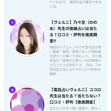
てくれます。 瀬那先生の鑑定が本当
に当 ...
【ヴェルニ】乃々空（のの
7
あ）先生の復縁占いは当た
る？口コミ・評判を徹底調
査!!
電話占いヴェルニの乃々空先生は鋭
い霊感・霊視・透視で多くの相談者
を幸せへと導いて来ました。 乃々空
先生の「連絡引き寄せ」は効果絶大
と口コミでも評判です。 今回、乃々
空先生が当たるのか口コミや評判を
徹底 ...
【電話占いヴェルニ】ココロ
8
先生は当たる？当たらない？
口コミ・評判【徹底調査】
生まれつき持つ鋭い霊感で、明るい