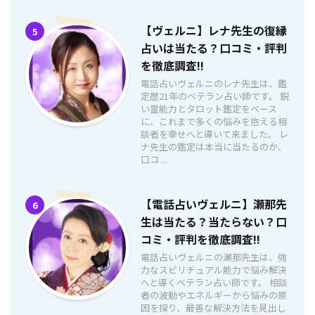
【ヴェルニ】レナ先生の復縁
5
占いは当たる？口コミ・評判
を徹底調査!!
電話占いヴェルニのレナ先生は、鑑
定歴21年のベテラン占い師です。 鋭
い霊能力とタロット鑑定をベース
に、これまで多くの悩みを抱える相
談者を幸せへと導いて来ました。 レ
ナ先生の鑑定は本当に当たるのか、
口コ ...
【電話占いヴェルニ】瀬那先
6
生は当たる？当たらない？口
コミ・評判を徹底調査!!
電話占いヴェルニの瀬那先生は、強
力なスピリチュアル能力で悩み解決
へと導くベテラン占い師です。 相談
者の波動やエネルギーから悩みの原
因を探り、最善な解決方法を見出し