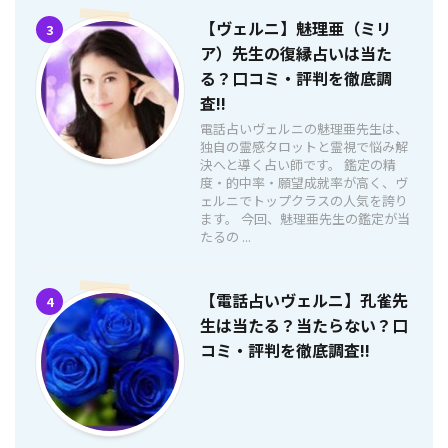
【ヴェルニ】魅理亜（ミリ
3
ア）先生の復縁占いは当た
る？口コミ・評判を徹底調
査!!
電話占いヴェルニの魅理亜先生は、
独自の霊感タロットと霊視で悩み解
決へと導く占い師です。 鑑定の精
度・的中率・願望成就率が高く、ヴ
ェルニでトップクラスの人気を誇り
ます。 今回、魅理亜先生の鑑定が当
たるの ...
【電話占いヴェルニ】孔雀先
4
生は当たる？当たらない？口
コミ・評判を徹底調査!!