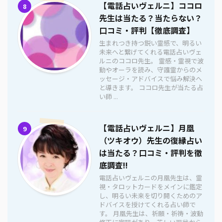
【電話占いヴェルニ】ココロ
8
先生は当たる？当たらない？
口コミ・評判【徹底調査】
生まれつき持つ鋭い霊感で、明るい
未来へと繋げてくれる電話占いヴェ
ルニのココロ先生。 霊感・霊視で波
動やオーラを読み、守護霊からのメ
ッセージ・アドバイスで悩み解決へ
と導きます。 ココロ先生が当たる占
い師 ...
【電話占いヴェルニ】月凰
9
（ツキオウ）先生の復縁占い
は当たる？口コミ・評判を徹
底調査!!
電話占いヴェルニの月凰先生は、霊
視・タロットカードをメインに鑑定
し、明るい未来を切り開くためのア
ドバイスを授けてくれる占い師で
す。 月凰先生は、祈願・祈祷・波動