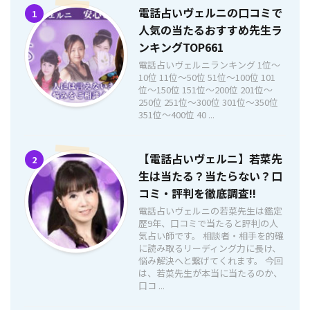
電話占いヴェルニの口コミで
1
人気の当たるおすすめ先生ラ
ンキングTOP661
電話占いヴェルニランキング 1位〜
10位 11位〜50位 51位〜100位 101
位〜150位 151位〜200位 201位〜
250位 251位〜300位 301位〜350位
351位〜400位 40 ...
【電話占いヴェルニ】若菜先
2
生は当たる？当たらない？口
コミ・評判を徹底調査!!
電話占いヴェルニの若菜先生は鑑定
歴9年、口コミで当たると評判の人
気占い師です。 相談者・相手を的確
に読み取るリーディング力に長け、
悩み解決へと繋げてくれます。 今回
は、若菜先生が本当に当たるのか、
口コ ...