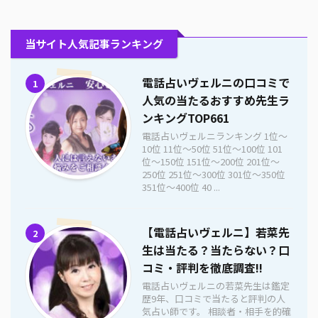
当サイト人気記事ランキング
電話占いヴェルニの口コミで
1
人気の当たるおすすめ先生ラ
ンキングTOP661
電話占いヴェルニランキング 1位〜
10位 11位〜50位 51位〜100位 101
位〜150位 151位〜200位 201位〜
250位 251位〜300位 301位〜350位
351位〜400位 40 ...
【電話占いヴェルニ】若菜先
2
生は当たる？当たらない？口
コミ・評判を徹底調査!!
電話占いヴェルニの若菜先生は鑑定
歴9年、口コミで当たると評判の人
気占い師です。 相談者・相手を的確