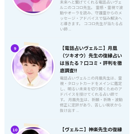
未来へと繋げてくれる電話占いヴェ
ルニのココロ先生。 霊感・霊視で波
動やオーラを読み、守護霊からのメ
ッセージ・アドバイスで悩み解決へ
と導きます。 ココロ先生が当たる占
い師 ...
【電話占いヴェルニ】月凰
9
（ツキオウ）先生の復縁占い
は当たる？口コミ・評判を徹
底調査!!
電話占いヴェルニの月凰先生は、霊
視・タロットカードをメインに鑑定
し、明るい未来を切り開くためのア
ドバイスを授けてくれる占い師で
す。 月凰先生は、祈願・祈祷・波動
修正に定評があり、苦しい現状から
抜け出す ...
【ヴェルニ】神楽先生の復縁
10