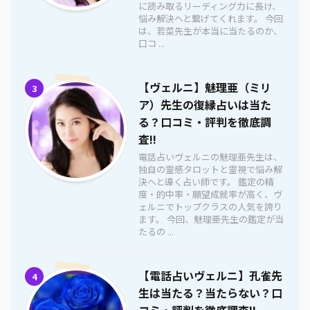
に読み取るリーディング力に長け、
悩み解決へと繋げてくれます。 今回
は、若菜先生が本当に当たるのか、
口コ ...
【ヴェルニ】魅理亜（ミリ
3
ア）先生の復縁占いは当た
る？口コミ・評判を徹底調
査!!
電話占いヴェルニの魅理亜先生は、
独自の霊感タロットと霊視で悩み解
決へと導く占い師です。 鑑定の精
度・的中率・願望成就率が高く、ヴ
ェルニでトップクラスの人気を誇り
ます。 今回、魅理亜先生の鑑定が当
たるの ...
【電話占いヴェルニ】孔雀先
4
生は当たる？当たらない？口
コミ・評判を徹底調査!!