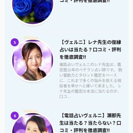
【ヴェルニ】レナ先生の復縁
5
占いは当たる？口コミ・評判
を徹底調査!!
電話占いヴェルニのレナ先生は、鑑
定歴21年のベテラン占い師です。 鋭
い霊能力とタロット鑑定をベース
に、これまで多くの悩みを抱える相
談者を幸せへと導いて来ました。 レ
ナ先生の鑑定は本当に当たるのか、
口コ ...
【電話占いヴェルニ】瀬那先
6
生は当たる？当たらない？口
コミ・評判を徹底調査!!