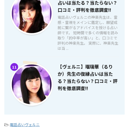
占いは当たる？当たらない？
口コミ・評判を徹底調査!!
電話占いヴェルニの神楽先生は、霊
感・霊視をメインに鑑定し、願望成
就に繋がるアドバイスを授ける占い
師です。 短時間で多くの情報を読み
取り「的中率が高い」と、口コミで
評判の神楽先生。 実際に、神楽先生
は当 ...
【ヴェルニ】瑠璃華（るり
11
か）先生の復縁占いは当た
る？当たらない？口コミ・評
判を徹底調査!!
-
電話占いヴェルニ