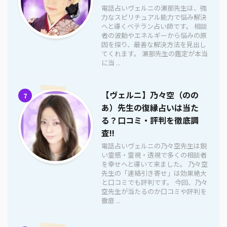
電話占いヴェルニの瀬那先生は、強
力なスピリチュアル能力で悩み解決
へと導くベテラン占い師です。 相談
者の波動やエネルギーから悩みの原
因を探り、最善な解決方法を見出し
てくれます。 瀬那先生の鑑定が本当
に当 ...
【ヴェルニ】乃々空（のの
7
あ）先生の復縁占いは当た
る？口コミ・評判を徹底調
査!!
電話占いヴェルニの乃々空先生は鋭
い霊感・霊視・透視で多くの相談者
を幸せへと導いて来ました。 乃々空
先生の「連絡引き寄せ」は効果絶大
と口コミでも評判です。 今回、乃々
空先生が当たるのか口コミや評判を
徹底 ...