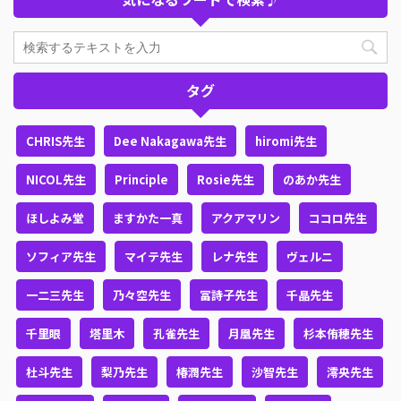
タグ
CHRIS先生
Dee Nakagawa先生
hiromi先生
NICOL先生
Principle
Rosie先生
のあか先生
ほしよみ堂
ますかた一真
アクアマリン
ココロ先生
ソフィア先生
マイテ先生
レナ先生
ヴェルニ
一二三先生
乃々空先生
冨詩子先生
千晶先生
千里眼
塔里木
孔雀先生
月凰先生
杉本侑穂先生
杜斗先生
梨乃先生
椿潤先生
沙智先生
澪央先生