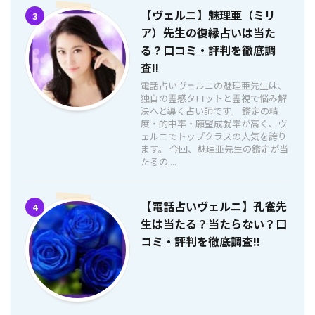
【ヴェルニ】魅理亜（ミリ
3
ア）先生の復縁占いは当た
る？口コミ・評判を徹底調
査!!
電話占いヴェルニの魅理亜先生は、
独自の霊感タロットと霊視で悩み解
決へと導く占い師です。 鑑定の精
度・的中率・願望成就率が高く、ヴ
ェルニでトップクラスの人気を誇り
ます。 今回、魅理亜先生の鑑定が当
たるの ...
【電話占いヴェルニ】孔雀先
4
生は当たる？当たらない？口
コミ・評判を徹底調査!!