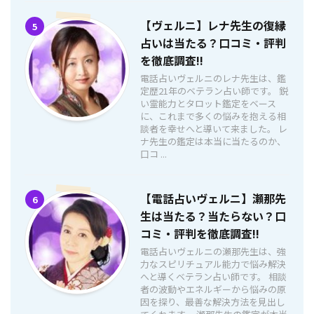
【ヴェルニ】レナ先生の復縁
5
占いは当たる？口コミ・評判
を徹底調査!!
電話占いヴェルニのレナ先生は、鑑
定歴21年のベテラン占い師です。 鋭
い霊能力とタロット鑑定をベース
に、これまで多くの悩みを抱える相
談者を幸せへと導いて来ました。 レ
ナ先生の鑑定は本当に当たるのか、
口コ ...
【電話占いヴェルニ】瀬那先
6
生は当たる？当たらない？口
コミ・評判を徹底調査!!
電話占いヴェルニの瀬那先生は、強
力なスピリチュアル能力で悩み解決
へと導くベテラン占い師です。 相談
者の波動やエネルギーから悩みの原
因を探り、最善な解決方法を見出し