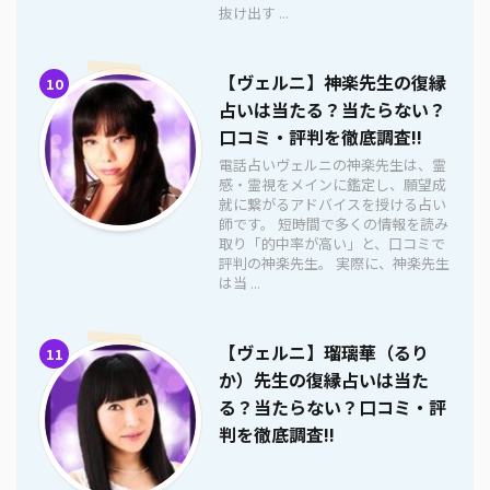
抜け出す ...
【ヴェルニ】神楽先生の復縁
10
占いは当たる？当たらない？
口コミ・評判を徹底調査!!
電話占いヴェルニの神楽先生は、霊
感・霊視をメインに鑑定し、願望成
就に繋がるアドバイスを授ける占い
師です。 短時間で多くの情報を読み
取り「的中率が高い」と、口コミで
評判の神楽先生。 実際に、神楽先生
は当 ...
【ヴェルニ】瑠璃華（るり
11
か）先生の復縁占いは当た
る？当たらない？口コミ・評
判を徹底調査!!