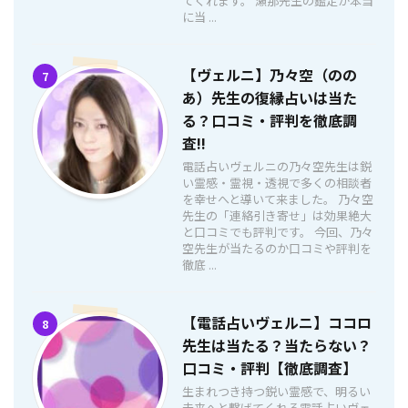
てくれます。 瀬那先生の鑑定が本当
に当 ...
【ヴェルニ】乃々空（のの
7
あ）先生の復縁占いは当た
る？口コミ・評判を徹底調
査!!
電話占いヴェルニの乃々空先生は鋭
い霊感・霊視・透視で多くの相談者
を幸せへと導いて来ました。 乃々空
先生の「連絡引き寄せ」は効果絶大
と口コミでも評判です。 今回、乃々
空先生が当たるのか口コミや評判を
徹底 ...
【電話占いヴェルニ】ココロ
8
先生は当たる？当たらない？
口コミ・評判【徹底調査】
生まれつき持つ鋭い霊感で、明るい
未来へと繋げてくれる電話占いヴェ