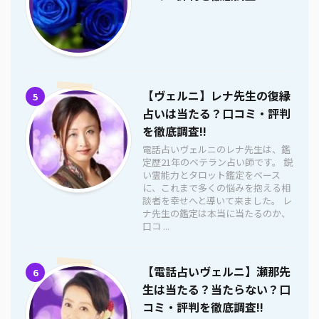
【ヴェルニ】レナ先生の復縁
5
占いは当たる？口コミ・評判
を徹底調査!!
電話占いヴェルニのレナ先生は、鑑
定歴21年のベテラン占い師です。 鋭
い霊能力とタロット鑑定をベース
に、これまで多くの悩みを抱える相
談者を幸せへと導いて来ました。 レ
ナ先生の鑑定は本当に当たるのか、
口コ ...
【電話占いヴェルニ】瀬那先
6
生は当たる？当たらない？口
コミ・評判を徹底調査!!