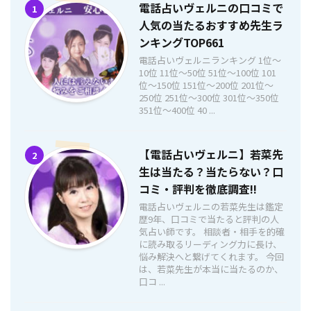
電話占いヴェルニの口コミで
1
人気の当たるおすすめ先生ラ
ンキングTOP661
電話占いヴェルニランキング 1位〜
10位 11位〜50位 51位〜100位 101
位〜150位 151位〜200位 201位〜
250位 251位〜300位 301位〜350位
351位〜400位 40 ...
【電話占いヴェルニ】若菜先
2
生は当たる？当たらない？口
コミ・評判を徹底調査!!
電話占いヴェルニの若菜先生は鑑定
歴9年、口コミで当たると評判の人
気占い師です。 相談者・相手を的確
に読み取るリーディング力に長け、
悩み解決へと繋げてくれます。 今回
は、若菜先生が本当に当たるのか、
口コ ...