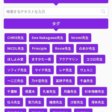
タグ
CHRIS先生
Dee Nakagawa先生
hiromi先生
NICOL先生
Principle
Rosie先生
のあか先生
ほしよみ堂
ますかた一真
アクアマリン
ココロ先生
ソフィア先生
マイテ先生
レナ先生
ヴェルニ
一二三先生
乃々空先生
冨詩子先生
千晶先生
千里眼
塔里木
孔雀先生
月凰先生
杉本侑穂先生
杜斗先生
梨乃先生
椿潤先生
沙智先生
澪央先生