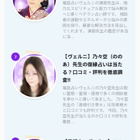
電話占いヴェルニの瀬那先生は、強
力なスピリチュアル能力で悩み解決
へと導くベテラン占い師です。 相談
者の波動やエネルギーから悩みの原
因を探り、最善な解決方法を見出し
てくれます。 瀬那先生の鑑定が本当
に当 ...
【ヴェルニ】乃々空（のの
7
あ）先生の復縁占いは当た
る？口コミ・評判を徹底調
査!!
電話占いヴェルニの乃々空先生は鋭
い霊感・霊視・透視で多くの相談者
を幸せへと導いて来ました。 乃々空
先生の「連絡引き寄せ」は効果絶大
と口コミでも評判です。 今回、乃々
空先生が当たるのか口コミや評判を
徹底 ...