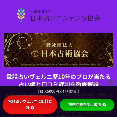
電話占いヴェルニ歴10年のプロが当たる
占い師と口コミ評判を徹底解説
【最大5000円分無料鑑定】
電話占いヴェルニ利用歴10年のプロが当たる占い師と口コミ評判を解説して
電話占いヴェルニに無料登
います。電話占いヴェルニの魅力を伝えるために当サイトを設立しました。
初回特典を受け取る
録
Copyright© 電話占いヴェルニ歴10年のプロが当たる占い師と口コミ評判を
徹底解説 , 2026 All Rights Reserved.