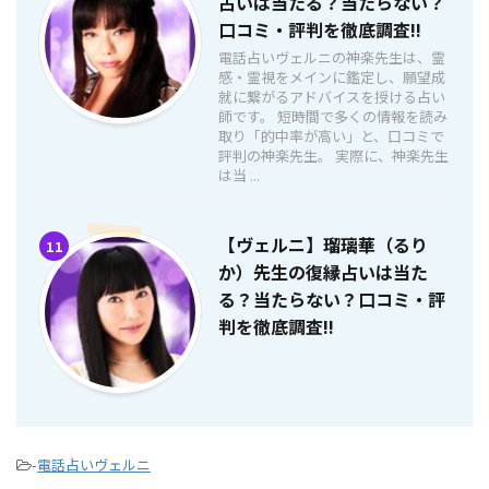
占いは当たる？当たらない？
口コミ・評判を徹底調査!!
電話占いヴェルニの神楽先生は、霊
感・霊視をメインに鑑定し、願望成
就に繋がるアドバイスを授ける占い
師です。 短時間で多くの情報を読み
取り「的中率が高い」と、口コミで
評判の神楽先生。 実際に、神楽先生
は当 ...
【ヴェルニ】瑠璃華（るり
11
か）先生の復縁占いは当た
る？当たらない？口コミ・評
判を徹底調査!!
-
電話占いヴェルニ