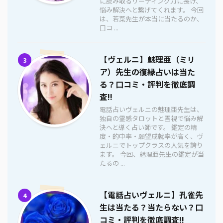
に読み取るリーディング力に長け、
悩み解決へと繋げてくれます。 今回
は、若菜先生が本当に当たるのか、
口コ ...
【ヴェルニ】魅理亜（ミリ
3
ア）先生の復縁占いは当た
る？口コミ・評判を徹底調
査!!
電話占いヴェルニの魅理亜先生は、
独自の霊感タロットと霊視で悩み解
決へと導く占い師です。 鑑定の精
度・的中率・願望成就率が高く、ヴ
ェルニでトップクラスの人気を誇り
ます。 今回、魅理亜先生の鑑定が当
たるの ...
【電話占いヴェルニ】孔雀先
4
生は当たる？当たらない？口
コミ・評判を徹底調査!!