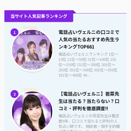
当サイト人気記事ランキング
電話占いヴェルニの口コミで
1
人気の当たるおすすめ先生ラ
ンキングTOP661
電話占いヴェルニランキング 1位〜
10位 11位〜50位 51位〜100位 101
位〜150位 151位〜200位 201位〜
250位 251位〜300位 301位〜350位
351位〜400位 40 ...
【電話占いヴェルニ】若菜先
2
生は当たる？当たらない？口
コミ・評判を徹底調査!!
電話占いヴェルニの若菜先生は鑑定
歴9年、口コミで当たると評判の人
気占い師です。 相談者・相手を的確