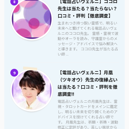
【電話占いヴェルニ】ココロ
8
先生は当たる？当たらない？
口コミ・評判【徹底調査】
生まれつき持つ鋭い霊感で、明るい
未来へと繋げてくれる電話占いヴェ
ルニのココロ先生。 霊感・霊視で波
動やオーラを読み、守護霊からのメ
ッセージ・アドバイスで悩み解決へ
と導きます。 ココロ先生が当たる占
い師 ...
【電話占いヴェルニ】月凰
9
（ツキオウ）先生の復縁占い
は当たる？口コミ・評判を徹
底調査!!
電話占いヴェルニの月凰先生は、霊
視・タロットカードをメインに鑑定
し、明るい未来を切り開くためのア
ドバイスを授けてくれる占い師で
す。 月凰先生は、祈願・祈祷・波動
修正に定評があり、苦しい現状から