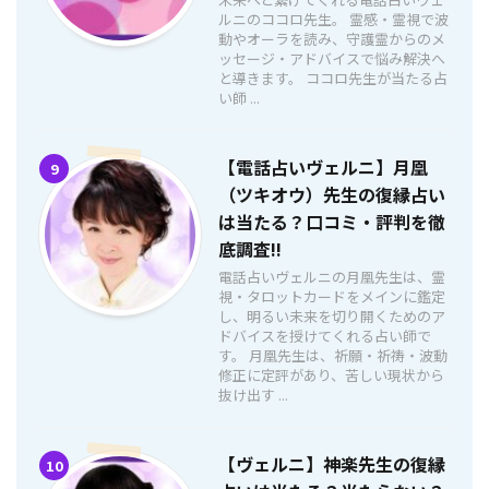
ルニのココロ先生。 霊感・霊視で波
動やオーラを読み、守護霊からのメ
ッセージ・アドバイスで悩み解決へ
と導きます。 ココロ先生が当たる占
い師 ...
【電話占いヴェルニ】月凰
9
（ツキオウ）先生の復縁占い
は当たる？口コミ・評判を徹
底調査!!
電話占いヴェルニの月凰先生は、霊
視・タロットカードをメインに鑑定
し、明るい未来を切り開くためのア
ドバイスを授けてくれる占い師で
す。 月凰先生は、祈願・祈祷・波動
修正に定評があり、苦しい現状から
抜け出す ...
【ヴェルニ】神楽先生の復縁
10