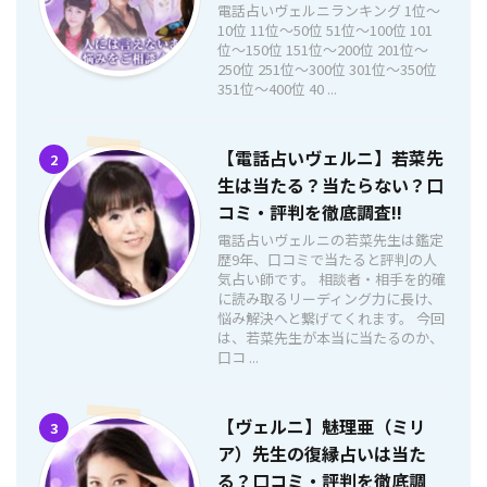
電話占いヴェルニランキング 1位〜
10位 11位〜50位 51位〜100位 101
位〜150位 151位〜200位 201位〜
250位 251位〜300位 301位〜350位
351位〜400位 40 ...
【電話占いヴェルニ】若菜先
2
生は当たる？当たらない？口
コミ・評判を徹底調査!!
電話占いヴェルニの若菜先生は鑑定
歴9年、口コミで当たると評判の人
気占い師です。 相談者・相手を的確
に読み取るリーディング力に長け、
悩み解決へと繋げてくれます。 今回
は、若菜先生が本当に当たるのか、
口コ ...
【ヴェルニ】魅理亜（ミリ
3
ア）先生の復縁占いは当た
る？口コミ・評判を徹底調