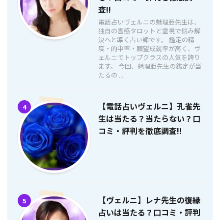
査!!
電話占いヴェルニの魅理亜先生は、
独自の霊感タロットと霊視で悩み解
決へと導く占い師です。 鑑定の精
度・的中率・願望成就率が高く、ヴ
ェルニでトップクラスの人気を誇り
ます。 今回、魅理亜先生の鑑定が当
たるの ...
【電話占いヴェルニ】孔雀先
4
生は当たる？当たらない？口
コミ・評判を徹底調査!!
【ヴェルニ】レナ先生の復縁
5
占いは当たる？口コミ・評判