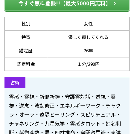
今すぐ無料登録!!【最大5000円無料】
性別
女性
特徴
優しく癒してくれる
鑑定歴
26年
鑑定料金
１分/290円
占術
霊感・霊視・祈願祈祷・守護霊対話・透視・霊
視・送念・波動修正・エネルギーワーク・チャク
ラ・オーラ・遠隔ヒーリング・スピリチュアル・
チャネリング・九星気学・霊感タロット・姓名判
断・紫微斗数・易・四柱推命・宿曜占星術・東洋