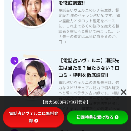
を徹底調査!!
電話占いヴェルニのレナ先生は、鑑
定歴21年のベテラン占い師です。 鋭
い霊能力とタロット鑑定をベース
に、これまで多くの悩みを抱える相
談者を幸せへと導いて来ました。 レ
ナ先生の鑑定は本当に当たるのか、
口コ ...
【電話占いヴェルニ】瀬那先
6
生は当たる？当たらない？口
コミ・評判を徹底調査!!
電話占いヴェルニの瀬那先生は、強
力なスピリチュアル能力で悩み解決
へと導くベテラン占い師です。 相談
者の波動やエネルギーから悩みの原
【最大5000円分無料鑑定】
因を探り、最善な解決方法を見出し
てくれます。 瀬那先生の鑑定が本当
電話占いヴェルニに無料登
に当 ...
初回特典を受け取る
録