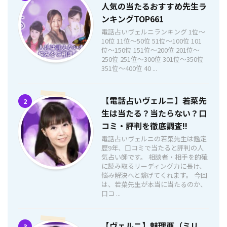
人気の当たるおすすめ先生ラ
ンキングTOP661
電話占いヴェルニランキング 1位〜
10位 11位〜50位 51位〜100位 101
位〜150位 151位〜200位 201位〜
250位 251位〜300位 301位〜350位
351位〜400位 40 ...
【電話占いヴェルニ】若菜先
2
生は当たる？当たらない？口
コミ・評判を徹底調査!!
電話占いヴェルニの若菜先生は鑑定
歴9年、口コミで当たると評判の人
気占い師です。 相談者・相手を的確
に読み取るリーディング力に長け、
悩み解決へと繋げてくれます。 今回
は、若菜先生が本当に当たるのか、
口コ ...
【ヴェルニ】魅理亜（ミリ
3