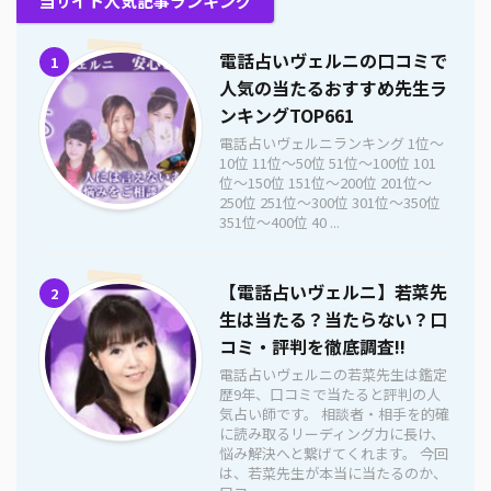
当サイト人気記事ランキング
電話占いヴェルニの口コミで
1
人気の当たるおすすめ先生ラ
ンキングTOP661
電話占いヴェルニランキング 1位〜
10位 11位〜50位 51位〜100位 101
位〜150位 151位〜200位 201位〜
250位 251位〜300位 301位〜350位
351位〜400位 40 ...
【電話占いヴェルニ】若菜先
2
生は当たる？当たらない？口
コミ・評判を徹底調査!!
電話占いヴェルニの若菜先生は鑑定
歴9年、口コミで当たると評判の人
気占い師です。 相談者・相手を的確
に読み取るリーディング力に長け、
悩み解決へと繋げてくれます。 今回
は、若菜先生が本当に当たるのか、