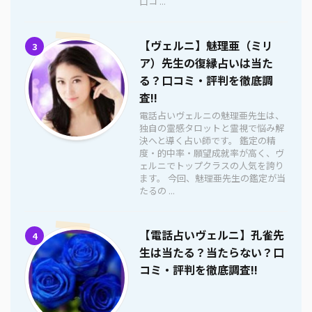
口コ ...
【ヴェルニ】魅理亜（ミリ
3
ア）先生の復縁占いは当た
る？口コミ・評判を徹底調
査!!
電話占いヴェルニの魅理亜先生は、
独自の霊感タロットと霊視で悩み解
決へと導く占い師です。 鑑定の精
度・的中率・願望成就率が高く、ヴ
ェルニでトップクラスの人気を誇り
ます。 今回、魅理亜先生の鑑定が当
たるの ...
【電話占いヴェルニ】孔雀先
4
生は当たる？当たらない？口
コミ・評判を徹底調査!!