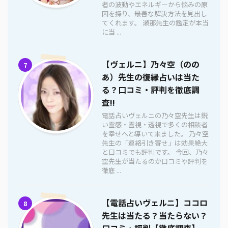
者の波動やエネルギーから悩みの原
因を探り、最善な解決方法を見出し
てくれます。 瀬那先生の鑑定が本当
に当 ...
【ヴェルニ】乃々空（のの
7
あ）先生の復縁占いは当た
る？口コミ・評判を徹底調
査!!
電話占いヴェルニの乃々空先生は鋭
い霊感・霊視・透視で多くの相談者
を幸せへと導いて来ました。 乃々空
先生の「連絡引き寄せ」は効果絶大
と口コミでも評判です。 今回、乃々
空先生が当たるのか口コミや評判を
徹底 ...
【電話占いヴェルニ】ココロ
8
先生は当たる？当たらない？
口コミ・評判【徹底調査】