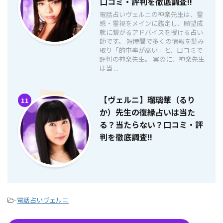
口コミ・評判を徹底調査!!
電話占いヴェルニの神楽先生は、霊
感・霊視をメインに鑑定し、願望成
就に繋がるアドバイスを授ける占い
師です。 短時間で多くの情報を読み
取り「的中率が高い」と、口コミで
評判の神楽先生。 実際に、神楽先生
は当 ...
【ヴェルニ】瑠璃華（るり
11
か）先生の復縁占いは当た
る？当たらない？口コミ・評
判を徹底調査!!
-
電話占いヴェルニ