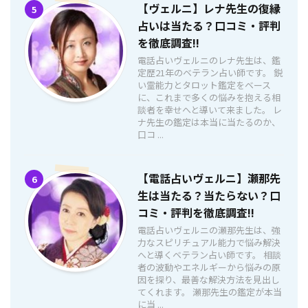
【ヴェルニ】レナ先生の復縁
5
占いは当たる？口コミ・評判
を徹底調査!!
電話占いヴェルニのレナ先生は、鑑
定歴21年のベテラン占い師です。 鋭
い霊能力とタロット鑑定をベース
に、これまで多くの悩みを抱える相
談者を幸せへと導いて来ました。 レ
ナ先生の鑑定は本当に当たるのか、
口コ ...
【電話占いヴェルニ】瀬那先
6
生は当たる？当たらない？口
コミ・評判を徹底調査!!
電話占いヴェルニの瀬那先生は、強
力なスピリチュアル能力で悩み解決
へと導くベテラン占い師です。 相談
者の波動やエネルギーから悩みの原
因を探り、最善な解決方法を見出し
てくれます。 瀬那先生の鑑定が本当
に当 ...