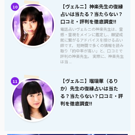
【ヴェルニ】神楽先生の復縁
10
占いは当たる？当たらない？
口コミ・評判を徹底調査!!
電話占いヴェルニの神楽先生は、霊
感・霊視をメインに鑑定し、願望成
就に繋がるアドバイスを授ける占い
師です。 短時間で多くの情報を読み
取り「的中率が高い」と、口コミで
評判の神楽先生。 実際に、神楽先生
は当 ...
【ヴェルニ】瑠璃華（るり
11
か）先生の復縁占いは当た
る？当たらない？口コミ・評
判を徹底調査!!