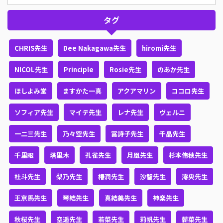
タグ
CHRIS先生
Dee Nakagawa先生
hiromi先生
NICOL先生
Principle
Rosie先生
のあか先生
ほしよみ堂
ますかた一真
アクアマリン
ココロ先生
ソフィア先生
マイテ先生
レナ先生
ヴェルニ
一二三先生
乃々空先生
冨詩子先生
千晶先生
千里眼
塔里木
孔雀先生
月凰先生
杉本侑穂先生
杜斗先生
梨乃先生
椿潤先生
沙智先生
澪央先生
王京馬先生
琴結先生
真結美先生
神楽先生
秋桜先生
空遥先生
若菜先生
莉帆先生
薪菜先生