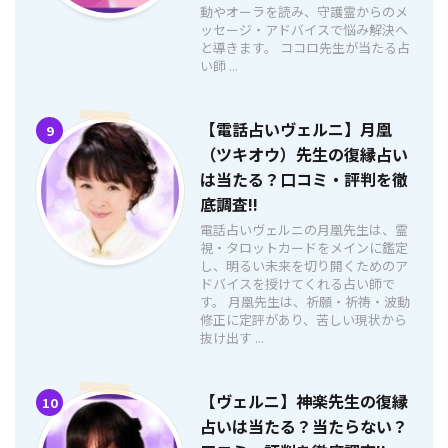
動やオーラを読み、守護霊からのメ
ッセージ・アドバイスで悩み解決へ
と導きます。 ココロ先生が当たる占
い師 ...
【電話占いヴェルニ】月凰
9
（ツキオウ）先生の復縁占い
は当たる？口コミ・評判を徹
底調査!!
電話占いヴェルニの月凰先生は、霊
視・タロットカードをメインに鑑定
し、明るい未来を切り開くためのア
ドバイスを授けてくれる占い師で
す。 月凰先生は、祈願・祈祷・波動
修正に定評があり、苦しい現状から
抜け出す ...
【ヴェルニ】神楽先生の復縁
10
占いは当たる？当たらない？