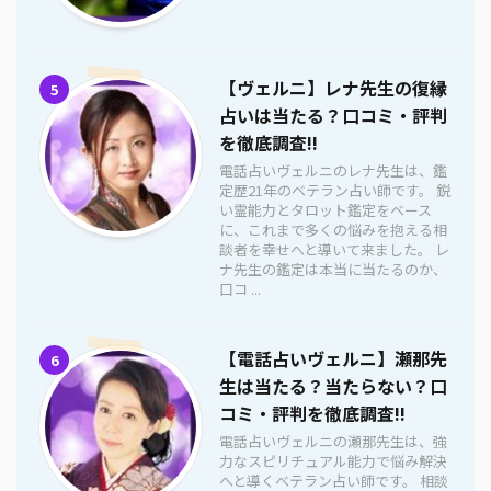
【ヴェルニ】レナ先生の復縁
5
占いは当たる？口コミ・評判
を徹底調査!!
電話占いヴェルニのレナ先生は、鑑
定歴21年のベテラン占い師です。 鋭
い霊能力とタロット鑑定をベース
に、これまで多くの悩みを抱える相
談者を幸せへと導いて来ました。 レ
ナ先生の鑑定は本当に当たるのか、
口コ ...
【電話占いヴェルニ】瀬那先
6
生は当たる？当たらない？口
コミ・評判を徹底調査!!
電話占いヴェルニの瀬那先生は、強
力なスピリチュアル能力で悩み解決
へと導くベテラン占い師です。 相談