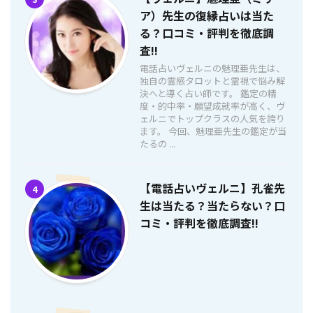
ア）先生の復縁占いは当た
る？口コミ・評判を徹底調
査!!
電話占いヴェルニの魅理亜先生は、
独自の霊感タロットと霊視で悩み解
決へと導く占い師です。 鑑定の精
度・的中率・願望成就率が高く、ヴ
ェルニでトップクラスの人気を誇り
ます。 今回、魅理亜先生の鑑定が当
たるの ...
【電話占いヴェルニ】孔雀先
4
生は当たる？当たらない？口
コミ・評判を徹底調査!!