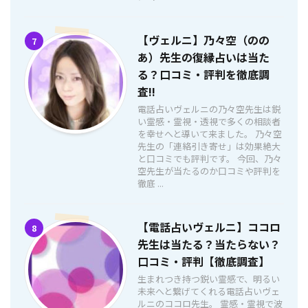
【ヴェルニ】乃々空（のの
7
あ）先生の復縁占いは当た
る？口コミ・評判を徹底調
査!!
電話占いヴェルニの乃々空先生は鋭
い霊感・霊視・透視で多くの相談者
を幸せへと導いて来ました。 乃々空
先生の「連絡引き寄せ」は効果絶大
と口コミでも評判です。 今回、乃々
空先生が当たるのか口コミや評判を
徹底 ...
【電話占いヴェルニ】ココロ
8
先生は当たる？当たらない？
口コミ・評判【徹底調査】
生まれつき持つ鋭い霊感で、明るい
未来へと繋げてくれる電話占いヴェ
ルニのココロ先生。 霊感・霊視で波