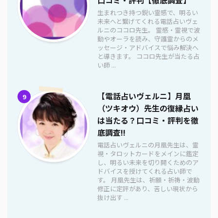
生まれつき持つ鋭い霊感で、明るい
未来へと繋げてくれる電話占いヴェ
ルニのココロ先生。 霊感・霊視で波
動やオーラを読み、守護霊からのメ
ッセージ・アドバイスで悩み解決へ
と導きます。 ココロ先生が当たる占
い師 ...
【電話占いヴェルニ】月凰
9
（ツキオウ）先生の復縁占い
は当たる？口コミ・評判を徹
底調査!!
電話占いヴェルニの月凰先生は、霊
視・タロットカードをメインに鑑定
し、明るい未来を切り開くためのア
ドバイスを授けてくれる占い師で
す。 月凰先生は、祈願・祈祷・波動
修正に定評があり、苦しい現状から
抜け出す ...