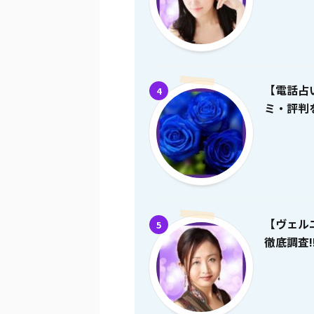
【電話占
4
ミ・評判を
【ヴェル
5
徹底調査!