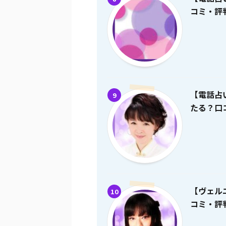
コミ・評
【電話占
9
たる？口
【ヴェル
10
コミ・評判