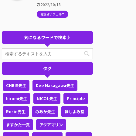
2022/10/18
電話占いヴェルニ
気になるワードで検索♪
タグ
CHRIS先生
Dee Nakagawa先生
hiromi先生
NICOL先生
Principle
Rosie先生
のあか先生
ほしよみ堂
ますかた一真
アクアマリン