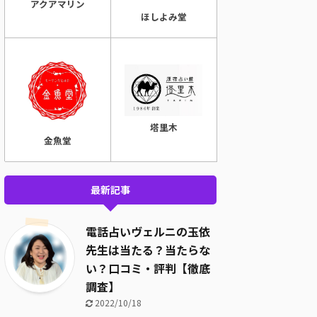
アクアマリン
ほしよみ堂
塔里木
金魚堂
最新記事
電話占いヴェルニの玉依
先生は当たる？当たらな
い？口コミ・評判【徹底
調査】
2022/10/18