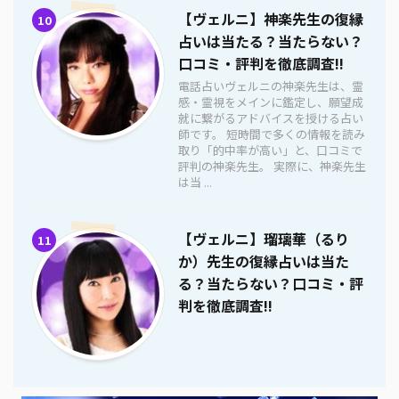
【ヴェルニ】神楽先生の復縁
10
占いは当たる？当たらない？
口コミ・評判を徹底調査!!
電話占いヴェルニの神楽先生は、霊
感・霊視をメインに鑑定し、願望成
就に繋がるアドバイスを授ける占い
師です。 短時間で多くの情報を読み
取り「的中率が高い」と、口コミで
評判の神楽先生。 実際に、神楽先生
は当 ...
【ヴェルニ】瑠璃華（るり
11
か）先生の復縁占いは当た
る？当たらない？口コミ・評
判を徹底調査!!