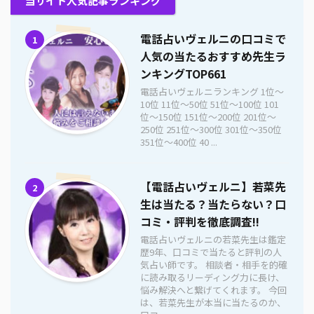
当サイト人気記事ランキング
電話占いヴェルニの口コミで
1
人気の当たるおすすめ先生ラ
ンキングTOP661
電話占いヴェルニランキング 1位〜
10位 11位〜50位 51位〜100位 101
位〜150位 151位〜200位 201位〜
250位 251位〜300位 301位〜350位
351位〜400位 40 ...
【電話占いヴェルニ】若菜先
2
生は当たる？当たらない？口
コミ・評判を徹底調査!!
電話占いヴェルニの若菜先生は鑑定
歴9年、口コミで当たると評判の人
気占い師です。 相談者・相手を的確
に読み取るリーディング力に長け、
悩み解決へと繋げてくれます。 今回
は、若菜先生が本当に当たるのか、