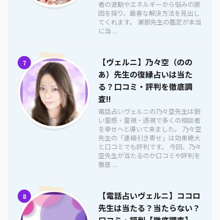
者の波動やエネルギーから悩みの原
因を探り、最善な解決方法を見出し
てくれます。 瀬那先生の鑑定が本当
に当 ...
【ヴェルニ】乃々空（のの
7
あ）先生の復縁占いは当た
る？口コミ・評判を徹底調
査!!
電話占いヴェルニの乃々空先生は鋭
い霊感・霊視・透視で多くの相談者
を幸せへと導いて来ました。 乃々空
先生の「連絡引き寄せ」は効果絶大
と口コミでも評判です。 今回、乃々
空先生が当たるのか口コミや評判を
徹底 ...
【電話占いヴェルニ】ココロ
8
先生は当たる？当たらない？
口コミ・評判【徹底調査】