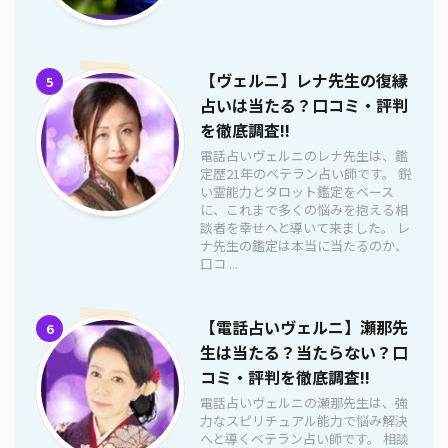
【ヴェルニ】レナ先生の復縁
5
占いは当たる？口コミ・評判
を徹底調査!!
電話占いヴェルニのレナ先生は、鑑
定歴21年のベテラン占い師です。 鋭
い霊能力とタロット鑑定をベース
に、これまで多くの悩みを抱える相
談者を幸せへと導いて来ました。 レ
ナ先生の鑑定は本当に当たるのか、
口コ ...
【電話占いヴェルニ】瀬那先
6
生は当たる？当たらない？口
コミ・評判を徹底調査!!
電話占いヴェルニの瀬那先生は、強
力なスピリチュアル能力で悩み解決
へと導くベテラン占い師です。 相談