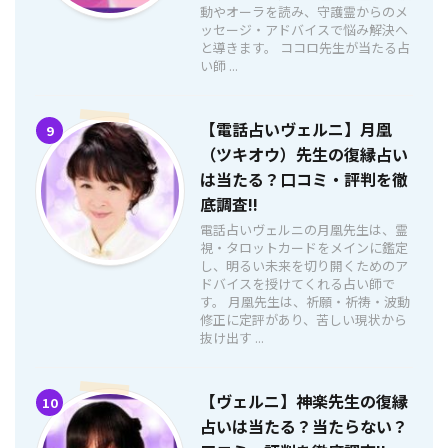
動やオーラを読み、守護霊からのメ
ッセージ・アドバイスで悩み解決へ
と導きます。 ココロ先生が当たる占
い師 ...
【電話占いヴェルニ】月凰
9
（ツキオウ）先生の復縁占い
は当たる？口コミ・評判を徹
底調査!!
電話占いヴェルニの月凰先生は、霊
視・タロットカードをメインに鑑定
し、明るい未来を切り開くためのア
ドバイスを授けてくれる占い師で
す。 月凰先生は、祈願・祈祷・波動
修正に定評があり、苦しい現状から
抜け出す ...
【ヴェルニ】神楽先生の復縁
10
占いは当たる？当たらない？