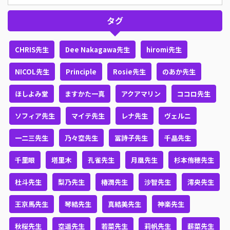
タグ
CHRIS先生
Dee Nakagawa先生
hiromi先生
NICOL先生
Principle
Rosie先生
のあか先生
ほしよみ堂
ますかた一真
アクアマリン
ココロ先生
ソフィア先生
マイテ先生
レナ先生
ヴェルニ
一二三先生
乃々空先生
冨詩子先生
千晶先生
千里眼
塔里木
孔雀先生
月凰先生
杉本侑穂先生
杜斗先生
梨乃先生
椿潤先生
沙智先生
澪央先生
王京馬先生
琴結先生
真結美先生
神楽先生
秋桜先生
空遥先生
若菜先生
莉帆先生
薪菜先生