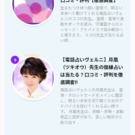
生まれつき持つ鋭い霊感で、明るい
未来へと繋げてくれる電話占いヴェ
ルニのココロ先生。 霊感・霊視で波
動やオーラを読み、守護霊からのメ
ッセージ・アドバイスで悩み解決へ
と導きます。 ココロ先生が当たる占
い師 ...
【電話占いヴェルニ】月凰
9
（ツキオウ）先生の復縁占い
は当たる？口コミ・評判を徹
底調査!!
電話占いヴェルニの月凰先生は、霊
視・タロットカードをメインに鑑定
し、明るい未来を切り開くためのア
ドバイスを授けてくれる占い師で
す。 月凰先生は、祈願・祈祷・波動
修正に定評があり、苦しい現状から
抜け出す ...