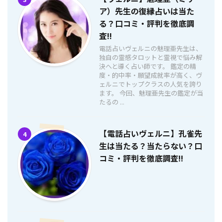
ア）先生の復縁占いは当た
る？口コミ・評判を徹底調
査!!
電話占いヴェルニの魅理亜先生は、
独自の霊感タロットと霊視で悩み解
決へと導く占い師です。 鑑定の精
度・的中率・願望成就率が高く、ヴ
ェルニでトップクラスの人気を誇り
ます。 今回、魅理亜先生の鑑定が当
たるの ...
【電話占いヴェルニ】孔雀先
4
生は当たる？当たらない？口
コミ・評判を徹底調査!!