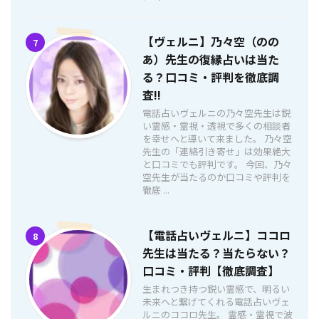
【ヴェルニ】乃々空（のの
7
あ）先生の復縁占いは当た
る？口コミ・評判を徹底調
査!!
電話占いヴェルニの乃々空先生は鋭
い霊感・霊視・透視で多くの相談者
を幸せへと導いて来ました。 乃々空
先生の「連絡引き寄せ」は効果絶大
と口コミでも評判です。 今回、乃々
空先生が当たるのか口コミや評判を
徹底 ...
【電話占いヴェルニ】ココロ
8
先生は当たる？当たらない？
口コミ・評判【徹底調査】
生まれつき持つ鋭い霊感で、明るい
未来へと繋げてくれる電話占いヴェ
ルニのココロ先生。 霊感・霊視で波