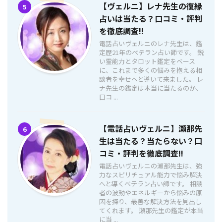
【ヴェルニ】レナ先生の復縁
5
占いは当たる？口コミ・評判
を徹底調査!!
電話占いヴェルニのレナ先生は、鑑
定歴21年のベテラン占い師です。 鋭
い霊能力とタロット鑑定をベース
に、これまで多くの悩みを抱える相
談者を幸せへと導いて来ました。 レ
ナ先生の鑑定は本当に当たるのか、
口コ ...
【電話占いヴェルニ】瀬那先
6
生は当たる？当たらない？口
コミ・評判を徹底調査!!
電話占いヴェルニの瀬那先生は、強
力なスピリチュアル能力で悩み解決
へと導くベテラン占い師です。 相談
者の波動やエネルギーから悩みの原
因を探り、最善な解決方法を見出し
てくれます。 瀬那先生の鑑定が本当
に当 ...