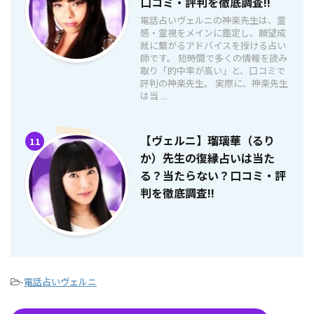
口コミ・評判を徹底調査!!
電話占いヴェルニの神楽先生は、霊
感・霊視をメインに鑑定し、願望成
就に繋がるアドバイスを授ける占い
師です。 短時間で多くの情報を読み
取り「的中率が高い」と、口コミで
評判の神楽先生。 実際に、神楽先生
は当 ...
【ヴェルニ】瑠璃華（るり
11
か）先生の復縁占いは当た
る？当たらない？口コミ・評
判を徹底調査!!
-
電話占いヴェルニ