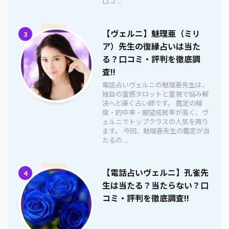
口コ ...
【ヴェルニ】魅理亜（ミリ
3
ア）先生の復縁占いは当た
る？口コミ・評判を徹底調
査!!
電話占いヴェルニの魅理亜先生は、
独自の霊感タロットと霊視で悩み解
決へと導く占い師です。 鑑定の精
度・的中率・願望成就率が高く、ヴ
ェルニでトップクラスの人気を誇り
ます。 今回、魅理亜先生の鑑定が当
たるの ...
【電話占いヴェルニ】孔雀先
4
生は当たる？当たらない？口
コミ・評判を徹底調査!!