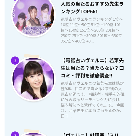
人気の当たるおすすめ先生ラ
ンキングTOP661
電話占いヴェルニランキング 1位〜
10位 11位〜50位 51位〜100位 101
位〜150位 151位〜200位 201位〜
250位 251位〜300位 301位〜350位
351位〜400位 40 ...
【電話占いヴェルニ】若菜先
2
生は当たる？当たらない？口
コミ・評判を徹底調査!!
電話占いヴェルニの若菜先生は鑑定
歴9年、口コミで当たると評判の人
気占い師です。 相談者・相手を的確
に読み取るリーディング力に長け、
悩み解決へと繋げてくれます。 今回
は、若菜先生が本当に当たるのか、
口コ ...
【ヴェルニ】魅理亜（ミリ
3