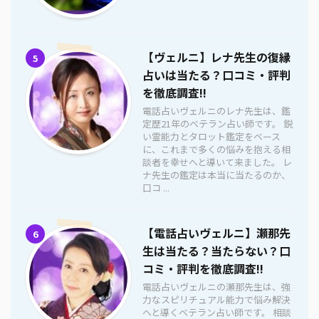
【ヴェルニ】レナ先生の復縁
5
占いは当たる？口コミ・評判
を徹底調査!!
電話占いヴェルニのレナ先生は、鑑
定歴21年のベテラン占い師です。 鋭
い霊能力とタロット鑑定をベース
に、これまで多くの悩みを抱える相
談者を幸せへと導いて来ました。 レ
ナ先生の鑑定は本当に当たるのか、
口コ ...
【電話占いヴェルニ】瀬那先
6
生は当たる？当たらない？口
コミ・評判を徹底調査!!
電話占いヴェルニの瀬那先生は、強
力なスピリチュアル能力で悩み解決
へと導くベテラン占い師です。 相談