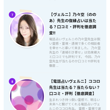
【ヴェルニ】乃々空（のの
7
あ）先生の復縁占いは当た
る？口コミ・評判を徹底調
査!!
電話占いヴェルニの乃々空先生は鋭
い霊感・霊視・透視で多くの相談者
を幸せへと導いて来ました。 乃々空
先生の「連絡引き寄せ」は効果絶大
と口コミでも評判です。 今回、乃々
空先生が当たるのか口コミや評判を
徹底 ...
【電話占いヴェルニ】ココロ
8
先生は当たる？当たらない？
口コミ・評判【徹底調査】
生まれつき持つ鋭い霊感で、明るい
未来へと繋げてくれる電話占いヴェ
ルニのココロ先生。 霊感・霊視で波