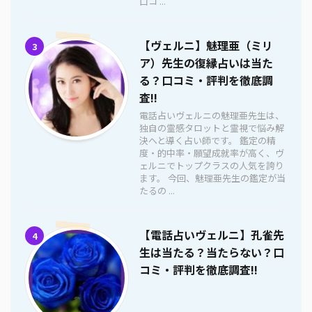
口コ ...
【ヴェルニ】魅理亜（ミリ
3
ア）先生の復縁占いは当た
る？口コミ・評判を徹底調
査!!
電話占いヴェルニの魅理亜先生は、
独自の霊感タロットと霊視で悩み解
決へと導く占い師です。 鑑定の精
度・的中率・願望成就率が高く、ヴ
ェルニでトップクラスの人気を誇り
ます。 今回、魅理亜先生の鑑定が当
たるの ...
【電話占いヴェルニ】孔雀先
4
生は当たる？当たらない？口
コミ・評判を徹底調査!!