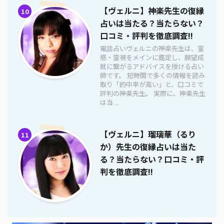
【ヴェルニ】神楽先生の復縁
10
占いは当たる？当たらない？
口コミ・評判を徹底調査!!
電話占いヴェルニの神楽先生は、霊
感・霊視をメインに鑑定し、願望成
就に繋がるアドバイスを授ける占い
師です。 短時間で多くの情報を読み
取り「的中率が高い」と、口コミで
評判の神楽先生。 実際に、神楽先生
は当 ...
【ヴェルニ】瑠璃華（るり
11
か）先生の復縁占いは当た
る？当たらない？口コミ・評
判を徹底調査!!