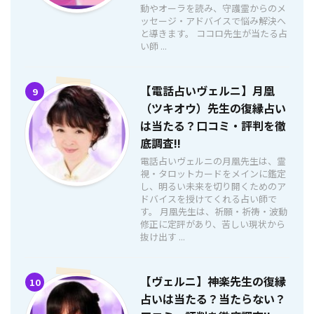
動やオーラを読み、守護霊からのメ
ッセージ・アドバイスで悩み解決へ
と導きます。 ココロ先生が当たる占
い師 ...
【電話占いヴェルニ】月凰
9
（ツキオウ）先生の復縁占い
は当たる？口コミ・評判を徹
底調査!!
電話占いヴェルニの月凰先生は、霊
視・タロットカードをメインに鑑定
し、明るい未来を切り開くためのア
ドバイスを授けてくれる占い師で
す。 月凰先生は、祈願・祈祷・波動
修正に定評があり、苦しい現状から
抜け出す ...
【ヴェルニ】神楽先生の復縁
10
占いは当たる？当たらない？