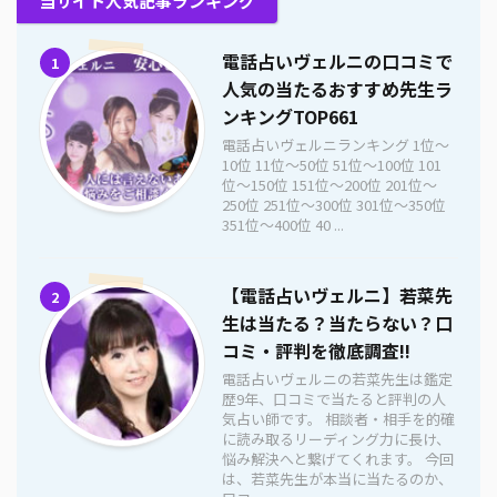
当サイト人気記事ランキング
電話占いヴェルニの口コミで
1
人気の当たるおすすめ先生ラ
ンキングTOP661
電話占いヴェルニランキング 1位〜
10位 11位〜50位 51位〜100位 101
位〜150位 151位〜200位 201位〜
250位 251位〜300位 301位〜350位
351位〜400位 40 ...
【電話占いヴェルニ】若菜先
2
生は当たる？当たらない？口
コミ・評判を徹底調査!!
電話占いヴェルニの若菜先生は鑑定
歴9年、口コミで当たると評判の人
気占い師です。 相談者・相手を的確
に読み取るリーディング力に長け、
悩み解決へと繋げてくれます。 今回
は、若菜先生が本当に当たるのか、