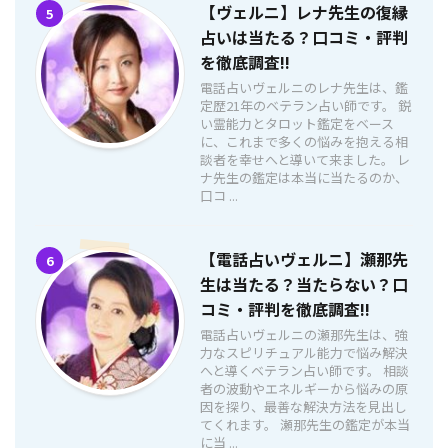
【ヴェルニ】レナ先生の復縁
5
占いは当たる？口コミ・評判
を徹底調査!!
電話占いヴェルニのレナ先生は、鑑
定歴21年のベテラン占い師です。 鋭
い霊能力とタロット鑑定をベース
に、これまで多くの悩みを抱える相
談者を幸せへと導いて来ました。 レ
ナ先生の鑑定は本当に当たるのか、
口コ ...
【電話占いヴェルニ】瀬那先
6
生は当たる？当たらない？口
コミ・評判を徹底調査!!
電話占いヴェルニの瀬那先生は、強
力なスピリチュアル能力で悩み解決
へと導くベテラン占い師です。 相談
者の波動やエネルギーから悩みの原
因を探り、最善な解決方法を見出し
てくれます。 瀬那先生の鑑定が本当
に当 ...