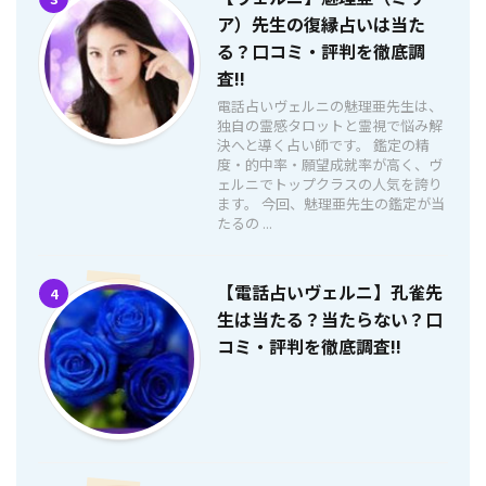
ア）先生の復縁占いは当た
る？口コミ・評判を徹底調
査!!
電話占いヴェルニの魅理亜先生は、
独自の霊感タロットと霊視で悩み解
決へと導く占い師です。 鑑定の精
度・的中率・願望成就率が高く、ヴ
ェルニでトップクラスの人気を誇り
ます。 今回、魅理亜先生の鑑定が当
たるの ...
【電話占いヴェルニ】孔雀先
4
生は当たる？当たらない？口
コミ・評判を徹底調査!!