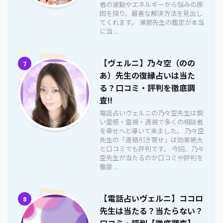
者の波動やエネルギーから悩みの原
因を探り、最善な解決方法を見出し
てくれます。 瀬那先生の鑑定が本当
に当 ...
【ヴェルニ】乃々空（のの
7
あ）先生の復縁占いは当た
る？口コミ・評判を徹底調
査!!
電話占いヴェルニの乃々空先生は鋭
い霊感・霊視・透視で多くの相談者
を幸せへと導いて来ました。 乃々空
先生の「連絡引き寄せ」は効果絶大
と口コミでも評判です。 今回、乃々
空先生が当たるのか口コミや評判を
徹底 ...
【電話占いヴェルニ】ココロ
8
先生は当たる？当たらない？
口コミ・評判【徹底調査】