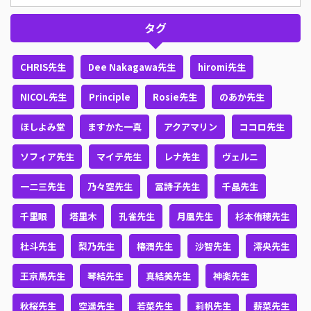
タグ
CHRIS先生
Dee Nakagawa先生
hiromi先生
NICOL先生
Principle
Rosie先生
のあか先生
ほしよみ堂
ますかた一真
アクアマリン
ココロ先生
ソフィア先生
マイテ先生
レナ先生
ヴェルニ
一二三先生
乃々空先生
冨詩子先生
千晶先生
千里眼
塔里木
孔雀先生
月凰先生
杉本侑穂先生
杜斗先生
梨乃先生
椿潤先生
沙智先生
澪央先生
王京馬先生
琴結先生
真結美先生
神楽先生
秋桜先生
空遥先生
若菜先生
莉帆先生
薪菜先生