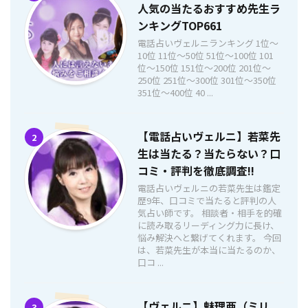
人気の当たるおすすめ先生ラ
ンキングTOP661
電話占いヴェルニランキング 1位〜
10位 11位〜50位 51位〜100位 101
位〜150位 151位〜200位 201位〜
250位 251位〜300位 301位〜350位
351位〜400位 40 ...
【電話占いヴェルニ】若菜先
2
生は当たる？当たらない？口
コミ・評判を徹底調査!!
電話占いヴェルニの若菜先生は鑑定
歴9年、口コミで当たると評判の人
気占い師です。 相談者・相手を的確
に読み取るリーディング力に長け、
悩み解決へと繋げてくれます。 今回
は、若菜先生が本当に当たるのか、
口コ ...
【ヴェルニ】魅理亜（ミリ
3