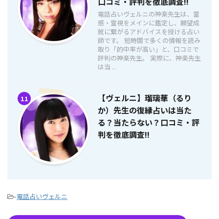
口コミ・評判を徹底調査!!
電話占いヴェルニの神楽先生は、霊
感・霊視をメインに鑑定し、願望成
就に繋がるアドバイスを授ける占い
師です。 短時間で多くの情報を読み
取り「的中率が高い」と、口コミで
評判の神楽先生。 実際に、神楽先生
は当 ...
【ヴェルニ】瑠璃華（るり
11
か）先生の復縁占いは当た
る？当たらない？口コミ・評
判を徹底調査!!
-
電話占いヴェルニ