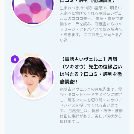
生まれつき持つ鋭い霊感で、明るい
未来へと繋げてくれる電話占いヴェ
ルニのココロ先生。 霊感・霊視で波
動やオーラを読み、守護霊からのメ
ッセージ・アドバイスで悩み解決へ
と導きます。 ココロ先生が当たる占
い師 ...
【電話占いヴェルニ】月凰
9
（ツキオウ）先生の復縁占い
は当たる？口コミ・評判を徹
底調査!!
電話占いヴェルニの月凰先生は、霊
視・タロットカードをメインに鑑定
し、明るい未来を切り開くためのア
ドバイスを授けてくれる占い師で
す。 月凰先生は、祈願・祈祷・波動
修正に定評があり、苦しい現状から
抜け出す ...