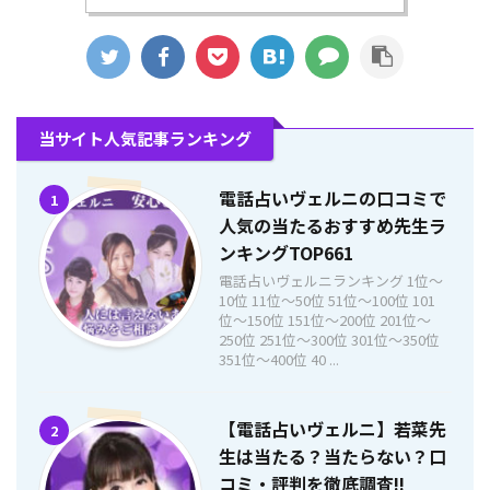
当サイト人気記事ランキング
電話占いヴェルニの口コミで
1
人気の当たるおすすめ先生ラ
ンキングTOP661
電話占いヴェルニランキング 1位〜
10位 11位〜50位 51位〜100位 101
位〜150位 151位〜200位 201位〜
250位 251位〜300位 301位〜350位
351位〜400位 40 ...
【電話占いヴェルニ】若菜先
2
生は当たる？当たらない？口
コミ・評判を徹底調査!!