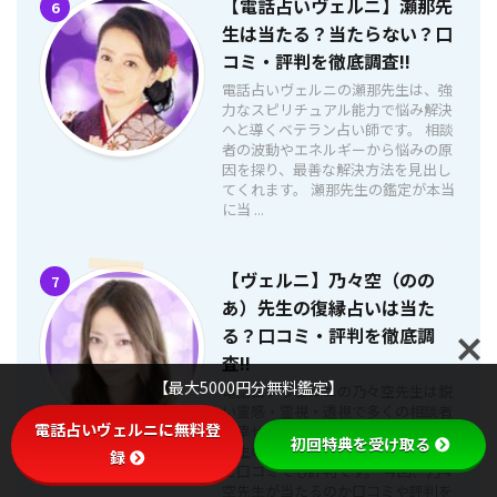
【電話占いヴェルニ】瀬那先
6
生は当たる？当たらない？口
コミ・評判を徹底調査!!
電話占いヴェルニの瀬那先生は、強
力なスピリチュアル能力で悩み解決
へと導くベテラン占い師です。 相談
者の波動やエネルギーから悩みの原
因を探り、最善な解決方法を見出し
てくれます。 瀬那先生の鑑定が本当
に当 ...
【ヴェルニ】乃々空（のの
7
あ）先生の復縁占いは当た
る？口コミ・評判を徹底調
査!!
【最大5000円分無料鑑定】
電話占いヴェルニの乃々空先生は鋭
い霊感・霊視・透視で多くの相談者
電話占いヴェルニに無料登
を幸せへと導いて来ました。 乃々空
初回特典を受け取る
先生の「連絡引き寄せ」は効果絶大
録
と口コミでも評判です。 今回、乃々
空先生が当たるのか口コミや評判を