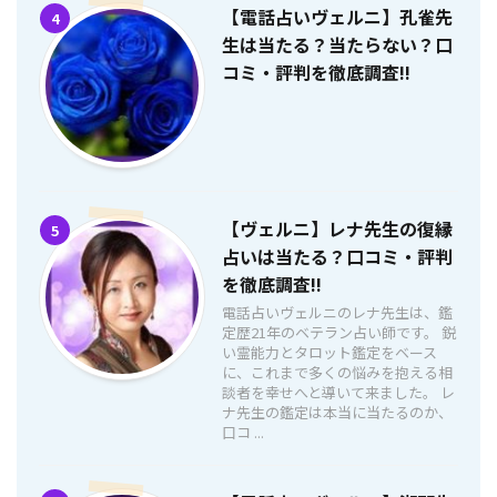
【電話占いヴェルニ】孔雀先
4
生は当たる？当たらない？口
コミ・評判を徹底調査!!
【ヴェルニ】レナ先生の復縁
5
占いは当たる？口コミ・評判
を徹底調査!!
電話占いヴェルニのレナ先生は、鑑
定歴21年のベテラン占い師です。 鋭
い霊能力とタロット鑑定をベース
に、これまで多くの悩みを抱える相
談者を幸せへと導いて来ました。 レ
ナ先生の鑑定は本当に当たるのか、
口コ ...