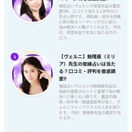
電話占いヴェルニの若菜先生は鑑定
歴9年、口コミで当たると評判の人
気占い師です。 相談者・相手を的確
に読み取るリーディング力に長け、
悩み解決へと繋げてくれます。 今回
は、若菜先生が本当に当たるのか、
口コ ...
【ヴェルニ】魅理亜（ミリ
3
ア）先生の復縁占いは当た
る？口コミ・評判を徹底調
査!!
電話占いヴェルニの魅理亜先生は、
独自の霊感タロットと霊視で悩み解
決へと導く占い師です。 鑑定の精
度・的中率・願望成就率が高く、ヴ
ェルニでトップクラスの人気を誇り
ます。 今回、魅理亜先生の鑑定が当
たるの ...