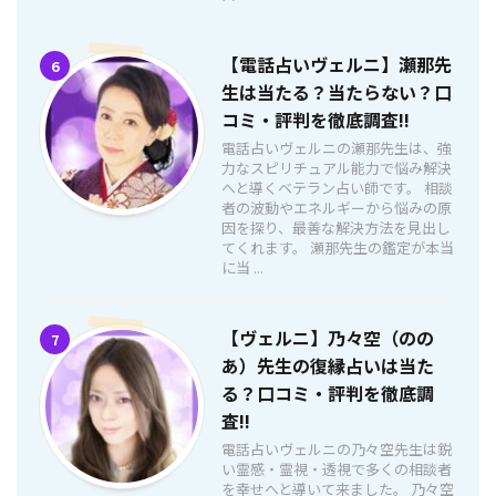
【電話占いヴェルニ】瀬那先
6
生は当たる？当たらない？口
コミ・評判を徹底調査!!
電話占いヴェルニの瀬那先生は、強
力なスピリチュアル能力で悩み解決
へと導くベテラン占い師です。 相談
者の波動やエネルギーから悩みの原
因を探り、最善な解決方法を見出し
てくれます。 瀬那先生の鑑定が本当
に当 ...
【ヴェルニ】乃々空（のの
7
あ）先生の復縁占いは当た
る？口コミ・評判を徹底調
査!!
電話占いヴェルニの乃々空先生は鋭
い霊感・霊視・透視で多くの相談者
を幸せへと導いて来ました。 乃々空