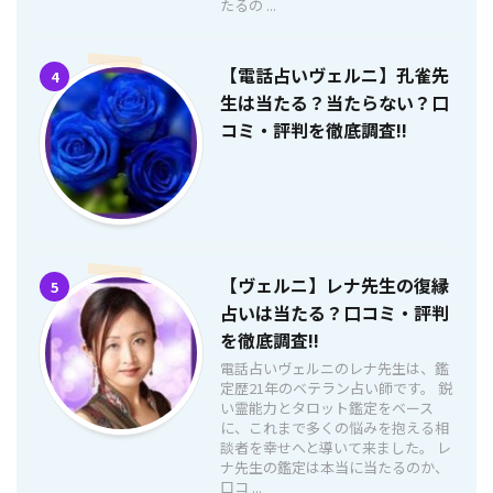
たるの ...
【電話占いヴェルニ】孔雀先
4
生は当たる？当たらない？口
コミ・評判を徹底調査!!
【ヴェルニ】レナ先生の復縁
5
占いは当たる？口コミ・評判
を徹底調査!!
電話占いヴェルニのレナ先生は、鑑
定歴21年のベテラン占い師です。 鋭
い霊能力とタロット鑑定をベース
に、これまで多くの悩みを抱える相
談者を幸せへと導いて来ました。 レ
ナ先生の鑑定は本当に当たるのか、
口コ ...