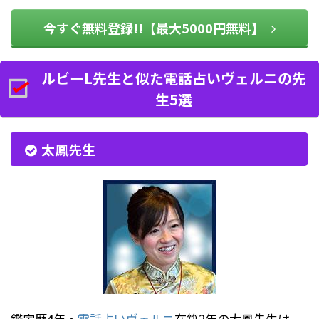
今すぐ無料登録!!【最大5000円無料】
ルビーL先生と似た電話占いヴェルニの先
生5選
太鳳先生
鑑定歴4年・
電話占いヴェルニ
在籍2年の太鳳先生は、