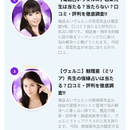
生は当たる？当たらない？口
コミ・評判を徹底調査!!
電話占いヴェルニの若菜先生は鑑定
歴9年、口コミで当たると評判の人
気占い師です。 相談者・相手を的確
に読み取るリーディング力に長け、
悩み解決へと繋げてくれます。 今回
は、若菜先生が本当に当たるのか、
口コ ...
【ヴェルニ】魅理亜（ミリ
3
ア）先生の復縁占いは当た
る？口コミ・評判を徹底調
査!!
電話占いヴェルニの魅理亜先生は、
独自の霊感タロットと霊視で悩み解
決へと導く占い師です。 鑑定の精
度・的中率・願望成就率が高く、ヴ
ェルニでトップクラスの人気を誇り
ます。 今回、魅理亜先生の鑑定が当