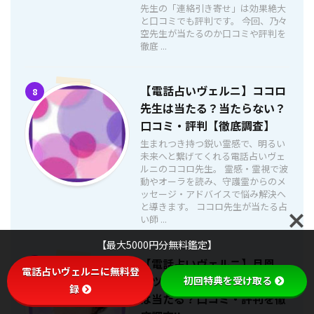
先生の「連絡引き寄せ」は効果絶大
と口コミでも評判です。 今回、乃々
空先生が当たるのか口コミや評判を
徹底 ...
【電話占いヴェルニ】ココロ
8
先生は当たる？当たらない？
口コミ・評判【徹底調査】
生まれつき持つ鋭い霊感で、明るい
未来へと繋げてくれる電話占いヴェ
ルニのココロ先生。 霊感・霊視で波
動やオーラを読み、守護霊からのメ
ッセージ・アドバイスで悩み解決へ
と導きます。 ココロ先生が当たる占
い師 ...
【最大5000円分無料鑑定】
【電話占いヴェルニ】月凰
9
電話占いヴェルニに無料登
（ツキオウ）先生の復縁占い
初回特典を受け取る
録
は当たる？口コミ・評判を徹