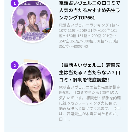
電話占いヴェルニの口コミで
1
人気の当たるおすすめ先生ラ
ンキングTOP661
電話占いヴェルニランキング 1位〜
10位 11位〜50位 51位〜100位 101
位〜150位 151位〜200位 201位〜
250位 251位〜300位 301位〜350位
351位〜400位 40 ...
【電話占いヴェルニ】若菜先
2
生は当たる？当たらない？口
コミ・評判を徹底調査!!
電話占いヴェルニの若菜先生は鑑定
歴9年、口コミで当たると評判の人
気占い師です。 相談者・相手を的確
に読み取るリーディング力に長け、
悩み解決へと繋げてくれます。 今回
は、若菜先生が本当に当たるのか、
口コ ...