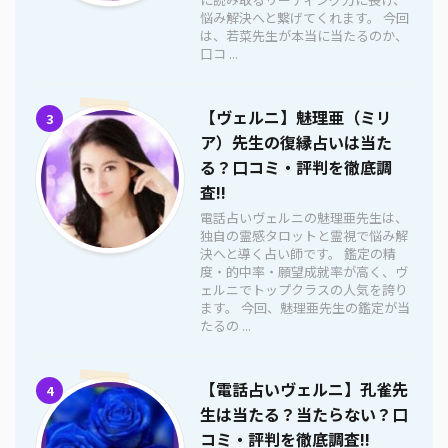
悩み解決へと繋げてくれます。 今回
は、若菜先生が本当に当たるのか、
口コ ...
【ヴェルニ】魅理亜（ミリ
3
ア）先生の復縁占いは当た
る？口コミ・評判を徹底調
査!!
電話占いヴェルニの魅理亜先生は、
独自の霊感タロットと霊視で悩み解
決へと導く占い師です。 鑑定の精
度・的中率・願望成就率が高く、ヴ
ェルニでトップクラスの人気を誇り
ます。 今回、魅理亜先生の鑑定が当
たるの ...
【電話占いヴェルニ】孔雀先
4
生は当たる？当たらない？口
コミ・評判を徹底調査!!