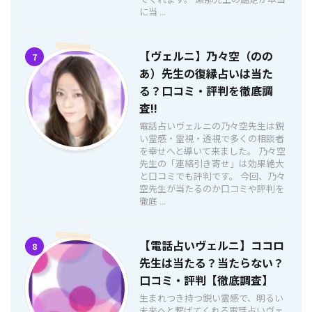
に当 ...
【ヴェルニ】乃々空（のの
7
あ）先生の復縁占いは当た
る？口コミ・評判を徹底調
査!!
電話占いヴェルニの乃々空先生は鋭
い霊感・霊視・透視で多くの相談者
を幸せへと導いて来ました。 乃々空
先生の「連絡引き寄せ」は効果絶大
と口コミでも評判です。 今回、乃々
空先生が当たるのか口コミや評判を
徹底 ...
【電話占いヴェルニ】ココロ
8
先生は当たる？当たらない？
口コミ・評判【徹底調査】
生まれつき持つ鋭い霊感で、明るい
未来へと繋げてくれる電話占いヴェ