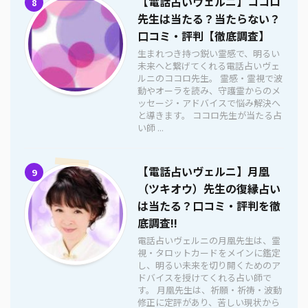
【電話占いヴェルニ】ココロ
8
先生は当たる？当たらない？
口コミ・評判【徹底調査】
生まれつき持つ鋭い霊感で、明るい
未来へと繋げてくれる電話占いヴェ
ルニのココロ先生。 霊感・霊視で波
動やオーラを読み、守護霊からのメ
ッセージ・アドバイスで悩み解決へ
と導きます。 ココロ先生が当たる占
い師 ...
【電話占いヴェルニ】月凰
9
（ツキオウ）先生の復縁占い
は当たる？口コミ・評判を徹
底調査!!
電話占いヴェルニの月凰先生は、霊
視・タロットカードをメインに鑑定
し、明るい未来を切り開くためのア
ドバイスを授けてくれる占い師で
す。 月凰先生は、祈願・祈祷・波動
修正に定評があり、苦しい現状から