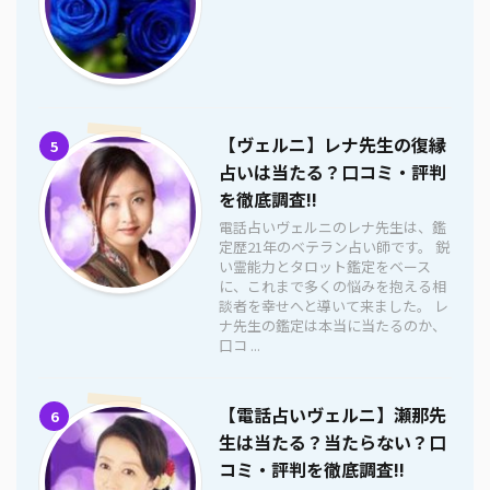
【ヴェルニ】レナ先生の復縁
5
占いは当たる？口コミ・評判
を徹底調査!!
電話占いヴェルニのレナ先生は、鑑
定歴21年のベテラン占い師です。 鋭
い霊能力とタロット鑑定をベース
に、これまで多くの悩みを抱える相
談者を幸せへと導いて来ました。 レ
ナ先生の鑑定は本当に当たるのか、
口コ ...
【電話占いヴェルニ】瀬那先
6
生は当たる？当たらない？口
コミ・評判を徹底調査!!