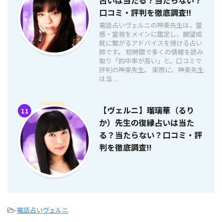
占いは当たる？当たらない？
口コミ・評判を徹底調査!!
電話占いヴェルニの神楽先生は、霊
感・霊視をメインに鑑定し、願望成
就に繋がるアドバイスを授ける占い
師です。 短時間で多くの情報を読み
取り「的中率が高い」と、口コミで
評判の神楽先生。 実際に、神楽先生
は当 ...
【ヴェルニ】瑠璃華（るり
11
か）先生の復縁占いは当た
る？当たらない？口コミ・評
判を徹底調査!!
-
電話占いヴェルニ