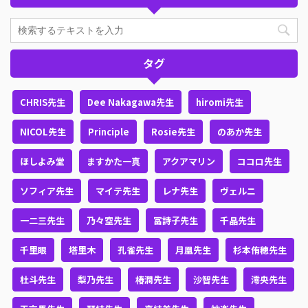
タグ
CHRIS先生
Dee Nakagawa先生
hiromi先生
NICOL先生
Principle
Rosie先生
のあか先生
ほしよみ堂
ますかた一真
アクアマリン
ココロ先生
ソフィア先生
マイテ先生
レナ先生
ヴェルニ
一二三先生
乃々空先生
冨詩子先生
千晶先生
千里眼
塔里木
孔雀先生
月凰先生
杉本侑穂先生
杜斗先生
梨乃先生
椿潤先生
沙智先生
澪央先生