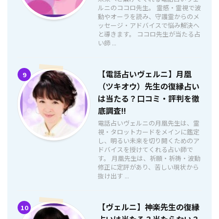
ルニのココロ先生。 霊感・霊視で波
動やオーラを読み、守護霊からのメ
ッセージ・アドバイスで悩み解決へ
と導きます。 ココロ先生が当たる占
い師 ...
【電話占いヴェルニ】月凰
9
（ツキオウ）先生の復縁占い
は当たる？口コミ・評判を徹
底調査!!
電話占いヴェルニの月凰先生は、霊
視・タロットカードをメインに鑑定
し、明るい未来を切り開くためのア
ドバイスを授けてくれる占い師で
す。 月凰先生は、祈願・祈祷・波動
修正に定評があり、苦しい現状から
抜け出す ...
【ヴェルニ】神楽先生の復縁
10