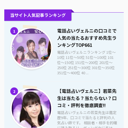
当サイト人気記事ランキング
電話占いヴェルニの口コミで
1
人気の当たるおすすめ先生ラ
ンキングTOP661
電話占いヴェルニランキング 1位〜
10位 11位〜50位 51位〜100位 101
位〜150位 151位〜200位 201位〜
250位 251位〜300位 301位〜350位
351位〜400位 40 ...
【電話占いヴェルニ】若菜先
2
生は当たる？当たらない？口
コミ・評判を徹底調査!!
電話占いヴェルニの若菜先生は鑑定
歴9年、口コミで当たると評判の人
気占い師です。 相談者・相手を的確
に読み取るリーディング力に長け、