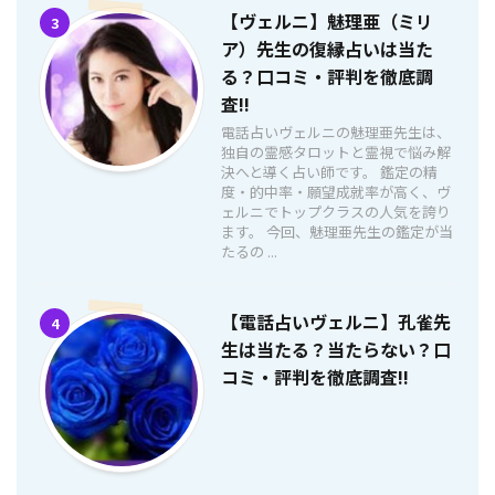
【ヴェルニ】魅理亜（ミリ
3
ア）先生の復縁占いは当た
る？口コミ・評判を徹底調
査!!
電話占いヴェルニの魅理亜先生は、
独自の霊感タロットと霊視で悩み解
決へと導く占い師です。 鑑定の精
度・的中率・願望成就率が高く、ヴ
ェルニでトップクラスの人気を誇り
ます。 今回、魅理亜先生の鑑定が当
たるの ...
【電話占いヴェルニ】孔雀先
4
生は当たる？当たらない？口
コミ・評判を徹底調査!!