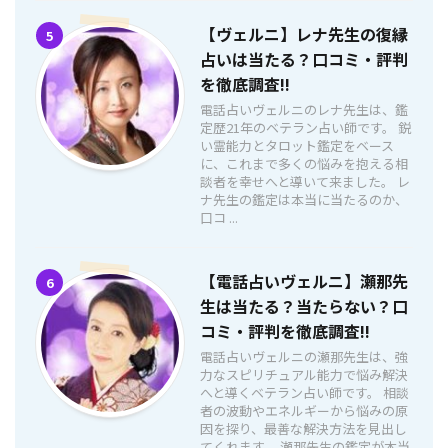
【ヴェルニ】レナ先生の復縁
5
占いは当たる？口コミ・評判
を徹底調査!!
電話占いヴェルニのレナ先生は、鑑
定歴21年のベテラン占い師です。 鋭
い霊能力とタロット鑑定をベース
に、これまで多くの悩みを抱える相
談者を幸せへと導いて来ました。 レ
ナ先生の鑑定は本当に当たるのか、
口コ ...
【電話占いヴェルニ】瀬那先
6
生は当たる？当たらない？口
コミ・評判を徹底調査!!
電話占いヴェルニの瀬那先生は、強
力なスピリチュアル能力で悩み解決
へと導くベテラン占い師です。 相談
者の波動やエネルギーから悩みの原
因を探り、最善な解決方法を見出し
てくれます。 瀬那先生の鑑定が本当