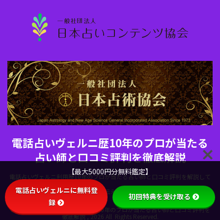
電話占いヴェルニ歴10年のプロが当たる
占い師と口コミ評判を徹底解説
【最大5000円分無料鑑定】
電話占いヴェルニ利用歴10年のプロが当たる占い師と口コミ評判を解説して
電話占いヴェルニに無料登
います。電話占いヴェルニの魅力を伝えるために当サイトを設立しました。
初回特典を受け取る
録
Copyright© 電話占いヴェルニ歴10年のプロが当たる占い師と口コミ評判を
徹底解説 , 2026 All Rights Reserved.