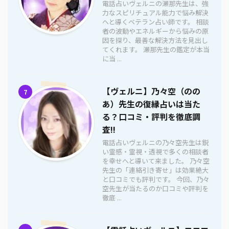
電話占いヴェルニの瀬那先生は、強
力なスピリチュアル能力で悩み解決
へと導くベテラン占い師です。 相談
者の波動やエネルギーから悩みの原
因を探り、最善な解決方法を見出し
てくれます。 瀬那先生の鑑定が本当
に当 ...
【ヴェルニ】乃々空（のの
7
あ）先生の復縁占いは当た
る？口コミ・評判を徹底調
査!!
電話占いヴェルニの乃々空先生は鋭
い霊感・霊視・透視で多くの相談者
を幸せへと導いて来ました。 乃々空
先生の「連絡引き寄せ」は効果絶大
と口コミでも評判です。 今回、乃々
空先生が当たるのか口コミや評判を
徹底 ...