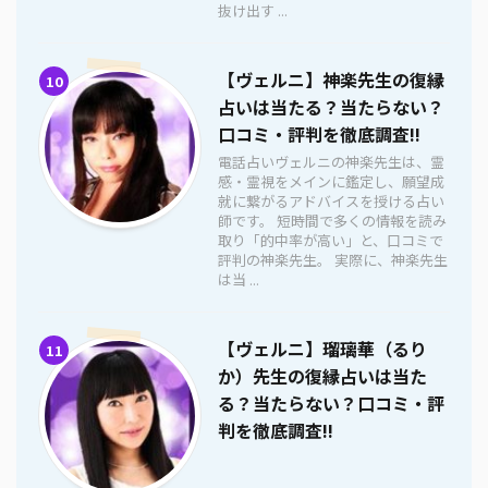
抜け出す ...
【ヴェルニ】神楽先生の復縁
10
占いは当たる？当たらない？
口コミ・評判を徹底調査!!
電話占いヴェルニの神楽先生は、霊
感・霊視をメインに鑑定し、願望成
就に繋がるアドバイスを授ける占い
師です。 短時間で多くの情報を読み
取り「的中率が高い」と、口コミで
評判の神楽先生。 実際に、神楽先生
は当 ...
【ヴェルニ】瑠璃華（るり
11
か）先生の復縁占いは当た
る？当たらない？口コミ・評
判を徹底調査!!