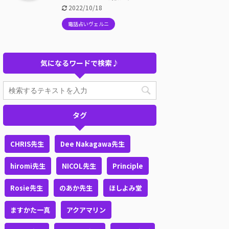
2022/10/18
電話占いヴェルニ
気になるワードで検索♪
タグ
CHRIS先生
Dee Nakagawa先生
hiromi先生
NICOL先生
Principle
Rosie先生
のあか先生
ほしよみ堂
ますかた一真
アクアマリン