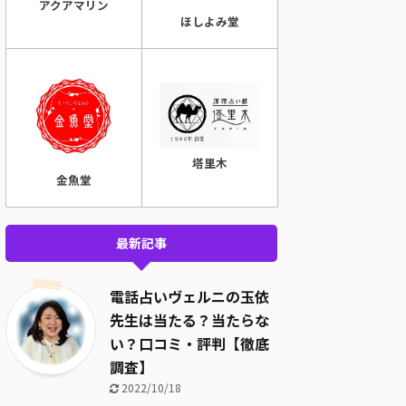
アクアマリン
ほしよみ堂
塔里木
金魚堂
最新記事
電話占いヴェルニの玉依
先生は当たる？当たらな
い？口コミ・評判【徹底
調査】
2022/10/18