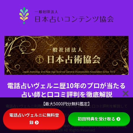
電話占いヴェルニ歴10年のプロが当たる
占い師と口コミ評判を徹底解説
【最大5000円分無料鑑定】
電話占いヴェルニ利用歴10年のプロが当たる占い師と口コミ評判を解説して
電話占いヴェルニに無料登
います。電話占いヴェルニの魅力を伝えるために当サイトを設立しました。
初回特典を受け取る
録
Copyright© 電話占いヴェルニ歴10年のプロが当たる占い師と口コミ評判を
徹底解説 , 2026 All Rights Reserved.