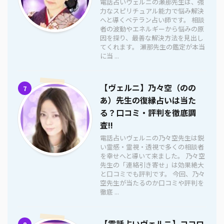
電話占いヴェルニの瀬那先生は、強
力なスピリチュアル能力で悩み解決
へと導くベテラン占い師です。 相談
者の波動やエネルギーから悩みの原
因を探り、最善な解決方法を見出し
てくれます。 瀬那先生の鑑定が本当
に当 ...
【ヴェルニ】乃々空（のの
7
あ）先生の復縁占いは当た
る？口コミ・評判を徹底調
査!!
電話占いヴェルニの乃々空先生は鋭
い霊感・霊視・透視で多くの相談者
を幸せへと導いて来ました。 乃々空
先生の「連絡引き寄せ」は効果絶大
と口コミでも評判です。 今回、乃々
空先生が当たるのか口コミや評判を
徹底 ...
【電話占いヴェルニ】ココロ