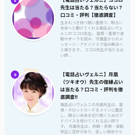
8
先生は当たる？当たらない？
口コミ・評判【徹底調査】
生まれつき持つ鋭い霊感で、明るい
未来へと繋げてくれる電話占いヴェ
ルニのココロ先生。 霊感・霊視で波
動やオーラを読み、守護霊からのメ
ッセージ・アドバイスで悩み解決へ
と導きます。 ココロ先生が当たる占
い師 ...
【電話占いヴェルニ】月凰
9
（ツキオウ）先生の復縁占い
は当たる？口コミ・評判を徹
底調査!!
電話占いヴェルニの月凰先生は、霊
視・タロットカードをメインに鑑定
し、明るい未来を切り開くためのア
ドバイスを授けてくれる占い師で
す。 月凰先生は、祈願・祈祷・波動
修正に定評があり、苦しい現状から