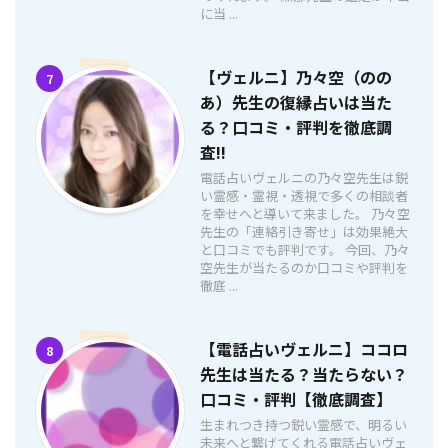
に当 ...
【ヴェルニ】乃々空（のの
7
あ）先生の復縁占いは当た
る？口コミ・評判を徹底調
査!!
電話占いヴェルニの乃々空先生は鋭
い霊感・霊視・透視で多くの相談者
を幸せへと導いて来ました。 乃々空
先生の「連絡引き寄せ」は効果絶大
と口コミでも評判です。 今回、乃々
空先生が当たるのか口コミや評判を
徹底 ...
【電話占いヴェルニ】ココロ
8
先生は当たる？当たらない？
口コミ・評判【徹底調査】
生まれつき持つ鋭い霊感で、明るい
未来へと繋げてくれる電話占いヴェ