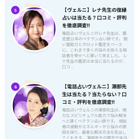
【ヴェルニ】レナ先生の復縁
5
占いは当たる？口コミ・評判
を徹底調査!!
電話占いヴェルニのレナ先生は、鑑
定歴21年のベテラン占い師です。 鋭
い霊能力とタロット鑑定をベース
に、これまで多くの悩みを抱える相
談者を幸せへと導いて来ました。 レ
ナ先生の鑑定は本当に当たるのか、
口コ ...
【電話占いヴェルニ】瀬那先
6
生は当たる？当たらない？口
コミ・評判を徹底調査!!
電話占いヴェルニの瀬那先生は、強
力なスピリチュアル能力で悩み解決
へと導くベテラン占い師です。 相談
者の波動やエネルギーから悩みの原
因を探り、最善な解決方法を見出し
てくれます。 瀬那先生の鑑定が本当