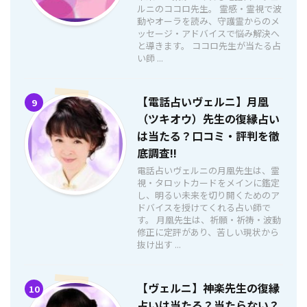
ルニのココロ先生。 霊感・霊視で波
動やオーラを読み、守護霊からのメ
ッセージ・アドバイスで悩み解決へ
と導きます。 ココロ先生が当たる占
い師 ...
【電話占いヴェルニ】月凰
9
（ツキオウ）先生の復縁占い
は当たる？口コミ・評判を徹
底調査!!
電話占いヴェルニの月凰先生は、霊
視・タロットカードをメインに鑑定
し、明るい未来を切り開くためのア
ドバイスを授けてくれる占い師で
す。 月凰先生は、祈願・祈祷・波動
修正に定評があり、苦しい現状から
抜け出す ...
【ヴェルニ】神楽先生の復縁
10
占いは当たる？当たらない？