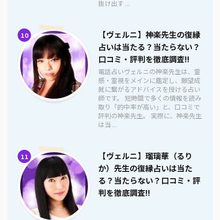
抜け出す ...
【ヴェルニ】神楽先生の復縁
10
占いは当たる？当たらない？
口コミ・評判を徹底調査!!
電話占いヴェルニの神楽先生は、霊
感・霊視をメインに鑑定し、願望成
就に繋がるアドバイスを授ける占い
師です。 短時間で多くの情報を読み
取り「的中率が高い」と、口コミで
評判の神楽先生。 実際に、神楽先生
は当 ...
【ヴェルニ】瑠璃華（るり
11
か）先生の復縁占いは当た
る？当たらない？口コミ・評
判を徹底調査!!