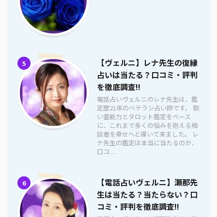
【ヴェルニ】レナ先生の復縁
5
占いは当たる？口コミ・評判
を徹底調査!!
電話占いヴェルニのレナ先生は、鑑
定歴21年のベテラン占い師です。 鋭
い霊能力とタロット鑑定をベース
に、これまで多くの悩みを抱える相
談者を幸せへと導いて来ました。 レ
ナ先生の鑑定は本当に当たるのか、
口コ ...
【電話占いヴェルニ】瀬那先
6
生は当たる？当たらない？口
コミ・評判を徹底調査!!