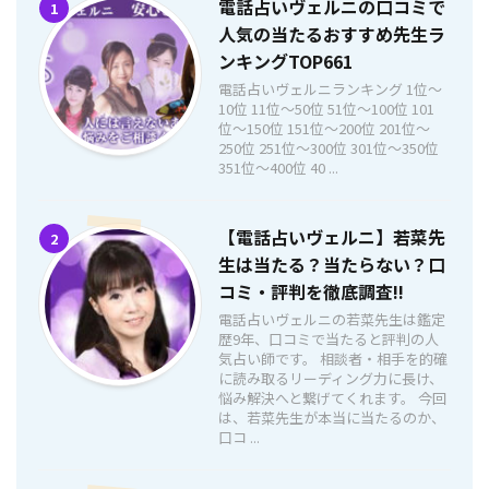
電話占いヴェルニの口コミで
1
人気の当たるおすすめ先生ラ
ンキングTOP661
電話占いヴェルニランキング 1位〜
10位 11位〜50位 51位〜100位 101
位〜150位 151位〜200位 201位〜
250位 251位〜300位 301位〜350位
351位〜400位 40 ...
【電話占いヴェルニ】若菜先
2
生は当たる？当たらない？口
コミ・評判を徹底調査!!
電話占いヴェルニの若菜先生は鑑定
歴9年、口コミで当たると評判の人
気占い師です。 相談者・相手を的確
に読み取るリーディング力に長け、
悩み解決へと繋げてくれます。 今回
は、若菜先生が本当に当たるのか、
口コ ...