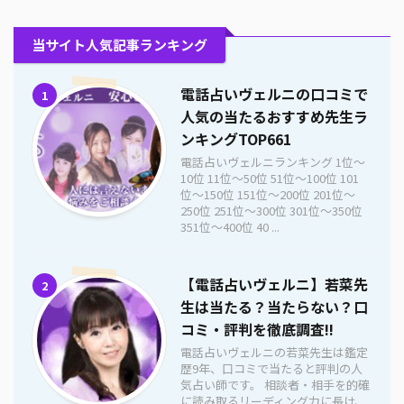
当サイト人気記事ランキング
電話占いヴェルニの口コミで
1
人気の当たるおすすめ先生ラ
ンキングTOP661
電話占いヴェルニランキング 1位〜
10位 11位〜50位 51位〜100位 101
位〜150位 151位〜200位 201位〜
250位 251位〜300位 301位〜350位
351位〜400位 40 ...
【電話占いヴェルニ】若菜先
2
生は当たる？当たらない？口
コミ・評判を徹底調査!!
電話占いヴェルニの若菜先生は鑑定
歴9年、口コミで当たると評判の人
気占い師です。 相談者・相手を的確
に読み取るリーディング力に長け、