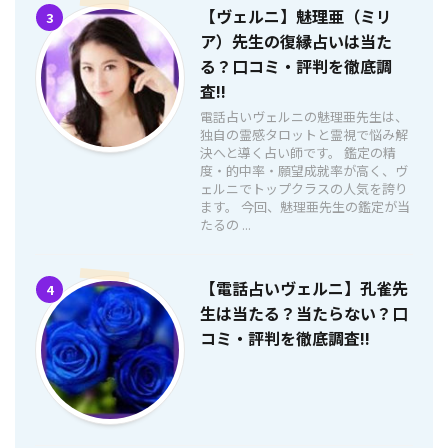
【ヴェルニ】魅理亜（ミリ
3
ア）先生の復縁占いは当た
る？口コミ・評判を徹底調
査!!
電話占いヴェルニの魅理亜先生は、
独自の霊感タロットと霊視で悩み解
決へと導く占い師です。 鑑定の精
度・的中率・願望成就率が高く、ヴ
ェルニでトップクラスの人気を誇り
ます。 今回、魅理亜先生の鑑定が当
たるの ...
【電話占いヴェルニ】孔雀先
4
生は当たる？当たらない？口
コミ・評判を徹底調査!!