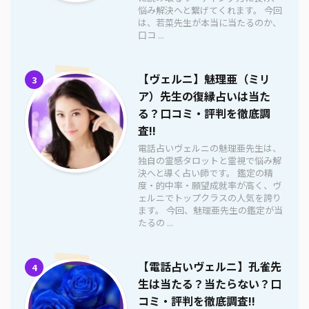
悩み解決へと繋げてくれます。 今回
は、若菜先生が本当に当たるのか、
口コ ...
【ヴェルニ】魅理亜（ミリ
3
ア）先生の復縁占いは当た
る？口コミ・評判を徹底調
査!!
電話占いヴェルニの魅理亜先生は、
独自の霊感タロットと霊視で悩み解
決へと導く占い師です。 鑑定の精
度・的中率・願望成就率が高く、ヴ
ェルニでトップクラスの人気を誇り
ます。 今回、魅理亜先生の鑑定が当
たるの ...
【電話占いヴェルニ】孔雀先
4
生は当たる？当たらない？口
コミ・評判を徹底調査!!