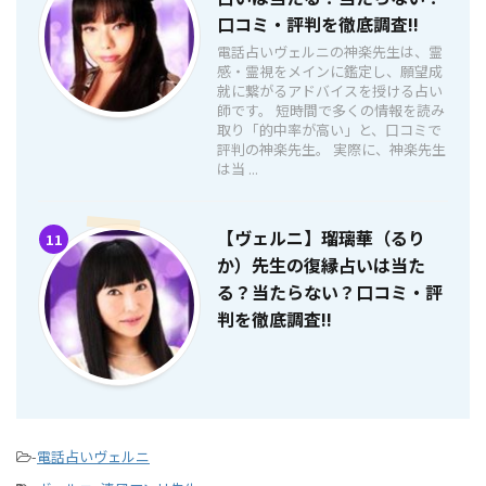
口コミ・評判を徹底調査!!
電話占いヴェルニの神楽先生は、霊
感・霊視をメインに鑑定し、願望成
就に繋がるアドバイスを授ける占い
師です。 短時間で多くの情報を読み
取り「的中率が高い」と、口コミで
評判の神楽先生。 実際に、神楽先生
は当 ...
【ヴェルニ】瑠璃華（るり
11
か）先生の復縁占いは当た
る？当たらない？口コミ・評
判を徹底調査!!
-
電話占いヴェルニ