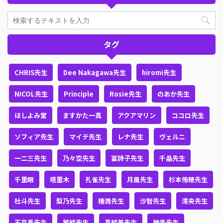
タグ
CHRIS先生
Dee Nakagawa先生
hiromi先生
NICOL先生
Principle
Rosie先生
のあか先生
ほしよみ堂
ますかた一真
アクアマリン
ココロ先生
ソフィア先生
マイテ先生
レナ先生
ヴェルニ
一二三先生
乃々空先生
冨詩子先生
千晶先生
千里眼
塔里木
孔雀先生
月凰先生
杉本侑穂先生
杜斗先生
梨乃先生
椿潤先生
沙智先生
澪央先生
王京馬先生
琴結先生
真結美先生
神楽先生