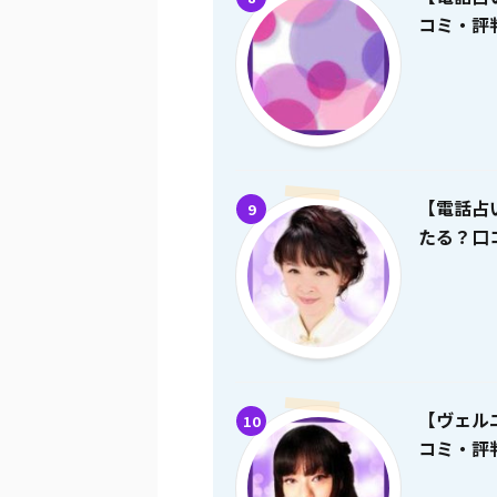
コミ・評
【電話占
9
たる？口
【ヴェル
10
コミ・評判