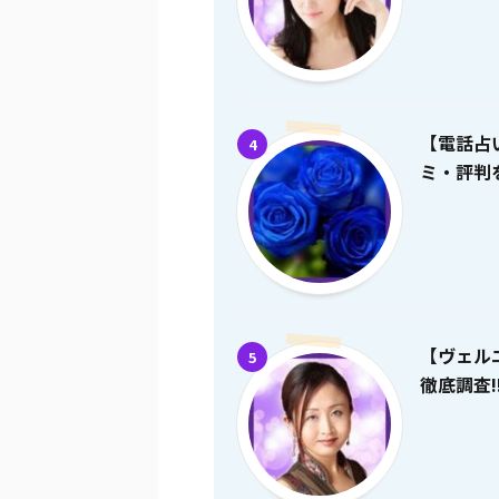
【電話占
4
ミ・評判を
【ヴェル
5
徹底調査!