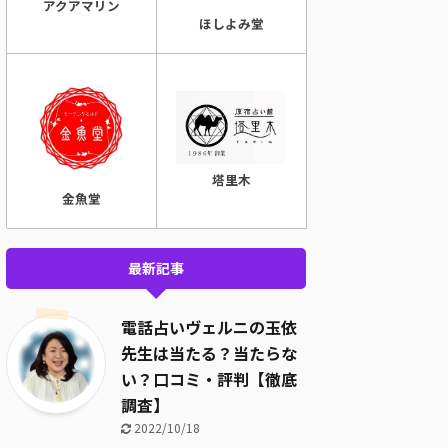
アクアマリン
ほしよみ堂
塔里木
金魚堂
最新記事
電話占いヴェルニの玉依
先生は当たる？当たらな
い？口コミ・評判【徹底
調査】
2022/10/18