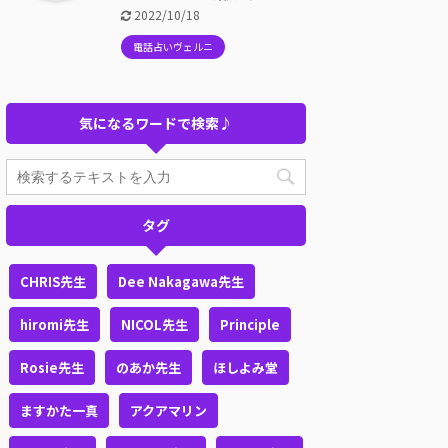
2022/10/18
電話占いヴェルニ
気になるワードで検索♪
タグ
CHRIS先生
Dee Nakagawa先生
hiromi先生
NICOL先生
Principle
Rosie先生
のあか先生
ほしよみ堂
ますかた一真
アクアマリン