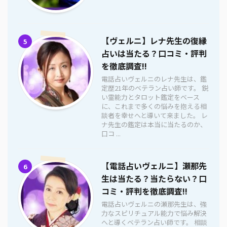
【ヴェルニ】レナ先生の復縁
5
占いは当たる？口コミ・評判
を徹底調査!!
電話占いヴェルニのレナ先生は、鑑
定歴21年のベテラン占い師です。 鋭
い霊能力とタロット鑑定をベース
に、これまで多くの悩みを抱える相
談者を幸せへと導いて来ました。 レ
ナ先生の鑑定は本当に当たるのか、
口コ ...
【電話占いヴェルニ】瀬那先
6
生は当たる？当たらない？口
コミ・評判を徹底調査!!
電話占いヴェルニの瀬那先生は、強
力なスピリチュアル能力で悩み解決
へと導くベテラン占い師です。 相談