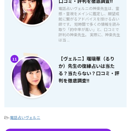
口コミ・評判を徹底調査!!
電話占いヴェルニの神楽先生は、霊
感・霊視をメインに鑑定し、願望成
就に繋がるアドバイスを授ける占い
師です。 短時間で多くの情報を読み
取り「的中率が高い」と、口コミで
評判の神楽先生。 実際に、神楽先生
は当 ...
【ヴェルニ】瑠璃華（るり
11
か）先生の復縁占いは当た
る？当たらない？口コミ・評
判を徹底調査!!
-
電話占いヴェルニ