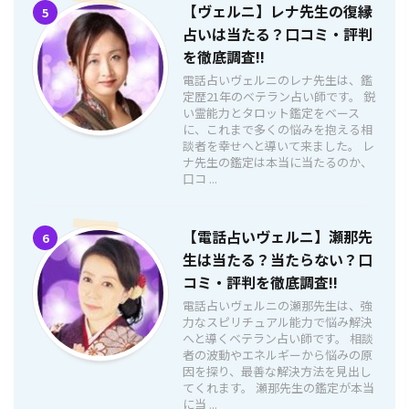
【ヴェルニ】レナ先生の復縁
5
占いは当たる？口コミ・評判
を徹底調査!!
電話占いヴェルニのレナ先生は、鑑
定歴21年のベテラン占い師です。 鋭
い霊能力とタロット鑑定をベース
に、これまで多くの悩みを抱える相
談者を幸せへと導いて来ました。 レ
ナ先生の鑑定は本当に当たるのか、
口コ ...
【電話占いヴェルニ】瀬那先
6
生は当たる？当たらない？口
コミ・評判を徹底調査!!
電話占いヴェルニの瀬那先生は、強
力なスピリチュアル能力で悩み解決
へと導くベテラン占い師です。 相談
者の波動やエネルギーから悩みの原
因を探り、最善な解決方法を見出し
てくれます。 瀬那先生の鑑定が本当
に当 ...