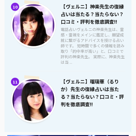
【ヴェルニ】神楽先生の復縁
10
占いは当たる？当たらない？
口コミ・評判を徹底調査!!
電話占いヴェルニの神楽先生は、霊
感・霊視をメインに鑑定し、願望成
就に繋がるアドバイスを授ける占い
師です。 短時間で多くの情報を読み
取り「的中率が高い」と、口コミで
評判の神楽先生。 実際に、神楽先生
は当 ...
【ヴェルニ】瑠璃華（るり
11
か）先生の復縁占いは当た
る？当たらない？口コミ・評
判を徹底調査!!