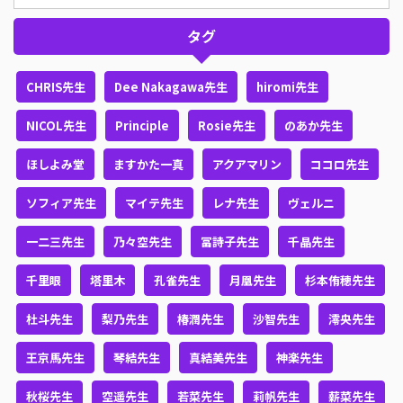
タグ
CHRIS先生
Dee Nakagawa先生
hiromi先生
NICOL先生
Principle
Rosie先生
のあか先生
ほしよみ堂
ますかた一真
アクアマリン
ココロ先生
ソフィア先生
マイテ先生
レナ先生
ヴェルニ
一二三先生
乃々空先生
冨詩子先生
千晶先生
千里眼
塔里木
孔雀先生
月凰先生
杉本侑穂先生
杜斗先生
梨乃先生
椿潤先生
沙智先生
澪央先生
王京馬先生
琴結先生
真結美先生
神楽先生
秋桜先生
空遥先生
若菜先生
莉帆先生
薪菜先生