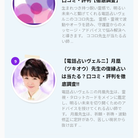
生まれつき持つ鋭い霊感で、明るい
未来へと繋げてくれる電話占いヴェ
ルニのココロ先生。 霊感・霊視で波
動やオーラを読み、守護霊からのメ
ッセージ・アドバイスで悩み解決へ
と導きます。 ココロ先生が当たる占
い師 ...
【電話占いヴェルニ】月凰
9
（ツキオウ）先生の復縁占い
は当たる？口コミ・評判を徹
底調査!!
電話占いヴェルニの月凰先生は、霊
視・タロットカードをメインに鑑定
し、明るい未来を切り開くためのア
ドバイスを授けてくれる占い師で
す。 月凰先生は、祈願・祈祷・波動
修正に定評があり、苦しい現状から
抜け出す ...