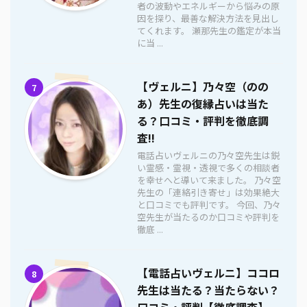
者の波動やエネルギーから悩みの原
因を探り、最善な解決方法を見出し
てくれます。 瀬那先生の鑑定が本当
に当 ...
【ヴェルニ】乃々空（のの
7
あ）先生の復縁占いは当た
る？口コミ・評判を徹底調
査!!
電話占いヴェルニの乃々空先生は鋭
い霊感・霊視・透視で多くの相談者
を幸せへと導いて来ました。 乃々空
先生の「連絡引き寄せ」は効果絶大
と口コミでも評判です。 今回、乃々
空先生が当たるのか口コミや評判を
徹底 ...
【電話占いヴェルニ】ココロ
8
先生は当たる？当たらない？
口コミ・評判【徹底調査】