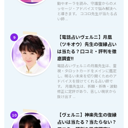
動やオーラを読み、守護霊からのメ
ッセージ・アドバイスで悩み解決へ
と導きます。 ココロ先生が当たる占
い師 ...
【電話占いヴェルニ】月凰
9
（ツキオウ）先生の復縁占い
は当たる？口コミ・評判を徹
底調査!!
電話占いヴェルニの月凰先生は、霊
視・タロットカードをメインに鑑定
し、明るい未来を切り開くためのア
ドバイスを授けてくれる占い師で
す。 月凰先生は、祈願・祈祷・波動
修正に定評があり、苦しい現状から
抜け出す ...
【ヴェルニ】神楽先生の復縁
10
占いは当たる？当たらない？