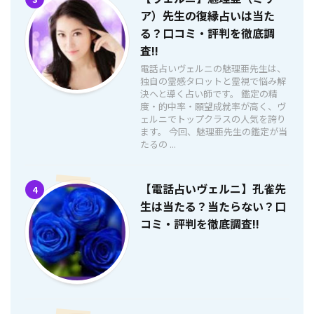
ア）先生の復縁占いは当た
る？口コミ・評判を徹底調
査!!
電話占いヴェルニの魅理亜先生は、
独自の霊感タロットと霊視で悩み解
決へと導く占い師です。 鑑定の精
度・的中率・願望成就率が高く、ヴ
ェルニでトップクラスの人気を誇り
ます。 今回、魅理亜先生の鑑定が当
たるの ...
【電話占いヴェルニ】孔雀先
4
生は当たる？当たらない？口
コミ・評判を徹底調査!!