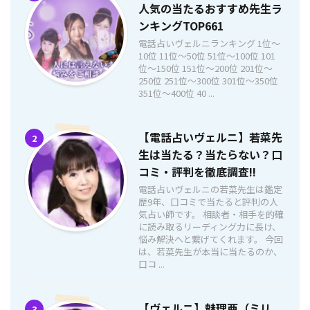
人気の当たるおすすめ先生ラ
ンキングTOP661
電話占いヴェルニランキング 1位〜
10位 11位〜50位 51位〜100位 101
位〜150位 151位〜200位 201位〜
250位 251位〜300位 301位〜350位
351位〜400位 40 ...
【電話占いヴェルニ】若菜先
2
生は当たる？当たらない？口
コミ・評判を徹底調査!!
電話占いヴェルニの若菜先生は鑑定
歴9年、口コミで当たると評判の人
気占い師です。 相談者・相手を的確
に読み取るリーディング力に長け、
悩み解決へと繋げてくれます。 今回
は、若菜先生が本当に当たるのか、
口コ ...
【ヴェルニ】魅理亜（ミリ
3