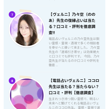
【ヴェルニ】乃々空（のの
7
あ）先生の復縁占いは当た
る？口コミ・評判を徹底調
査!!
電話占いヴェルニの乃々空先生は鋭
い霊感・霊視・透視で多くの相談者
を幸せへと導いて来ました。 乃々空
先生の「連絡引き寄せ」は効果絶大
と口コミでも評判です。 今回、乃々
空先生が当たるのか口コミや評判を
徹底 ...
【電話占いヴェルニ】ココロ
8
先生は当たる？当たらない？
口コミ・評判【徹底調査】
生まれつき持つ鋭い霊感で、明るい
未来へと繋げてくれる電話占いヴェ
ルニのココロ先生。 霊感・霊視で波