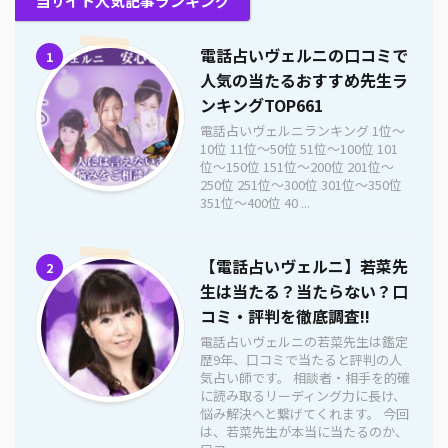
当サイト人気記事ランキング
電話占いヴェルニの口コミで
1
人気の当たるおすすめ先生ラ
ンキングTOP661
電話占いヴェルニランキング 1位〜
10位 11位〜50位 51位〜100位 101
位〜150位 151位〜200位 201位〜
250位 251位〜300位 301位〜350位
351位〜400位 40 ...
【電話占いヴェルニ】若菜先
2
生は当たる？当たらない？口
コミ・評判を徹底調査!!
電話占いヴェルニの若菜先生は鑑定
歴9年、口コミで当たると評判の人
気占い師です。 相談者・相手を的確
に読み取るリーディング力に長け、
悩み解決へと繋げてくれます。 今回
は、若菜先生が本当に当たるのか、