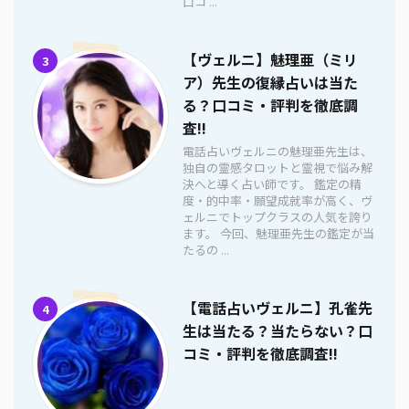
口コ ...
【ヴェルニ】魅理亜（ミリ
3
ア）先生の復縁占いは当た
る？口コミ・評判を徹底調
査!!
電話占いヴェルニの魅理亜先生は、
独自の霊感タロットと霊視で悩み解
決へと導く占い師です。 鑑定の精
度・的中率・願望成就率が高く、ヴ
ェルニでトップクラスの人気を誇り
ます。 今回、魅理亜先生の鑑定が当
たるの ...
【電話占いヴェルニ】孔雀先
4
生は当たる？当たらない？口
コミ・評判を徹底調査!!