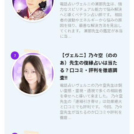
電話占いヴェルニの瀬那先生は、強
力なスピリチュアル能力で悩み解決
へと導くベテラン占い師です。 相談
者の波動やエネルギーから悩みの原
因を探り、最善な解決方法を見出し
てくれます。 瀬那先生の鑑定が本当
に当 ...
【ヴェルニ】乃々空（のの
7
あ）先生の復縁占いは当た
る？口コミ・評判を徹底調
査!!
電話占いヴェルニの乃々空先生は鋭
い霊感・霊視・透視で多くの相談者
を幸せへと導いて来ました。 乃々空
先生の「連絡引き寄せ」は効果絶大
と口コミでも評判です。 今回、乃々
空先生が当たるのか口コミや評判を
徹底 ...