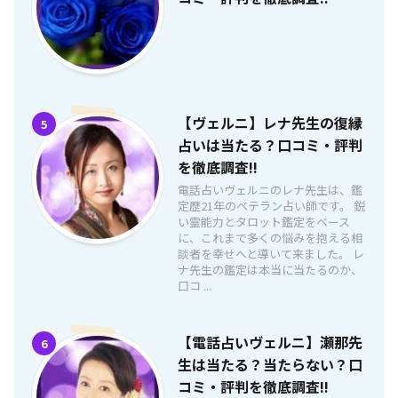
【ヴェルニ】レナ先生の復縁
5
占いは当たる？口コミ・評判
を徹底調査!!
電話占いヴェルニのレナ先生は、鑑
定歴21年のベテラン占い師です。 鋭
い霊能力とタロット鑑定をベース
に、これまで多くの悩みを抱える相
談者を幸せへと導いて来ました。 レ
ナ先生の鑑定は本当に当たるのか、
口コ ...
【電話占いヴェルニ】瀬那先
6
生は当たる？当たらない？口
コミ・評判を徹底調査!!