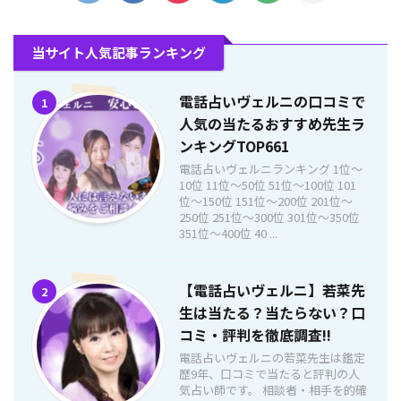
当サイト人気記事ランキング
電話占いヴェルニの口コミで
1
人気の当たるおすすめ先生ラ
ンキングTOP661
電話占いヴェルニランキング 1位〜
10位 11位〜50位 51位〜100位 101
位〜150位 151位〜200位 201位〜
250位 251位〜300位 301位〜350位
351位〜400位 40 ...
【電話占いヴェルニ】若菜先
2
生は当たる？当たらない？口
コミ・評判を徹底調査!!
電話占いヴェルニの若菜先生は鑑定
歴9年、口コミで当たると評判の人
気占い師です。 相談者・相手を的確