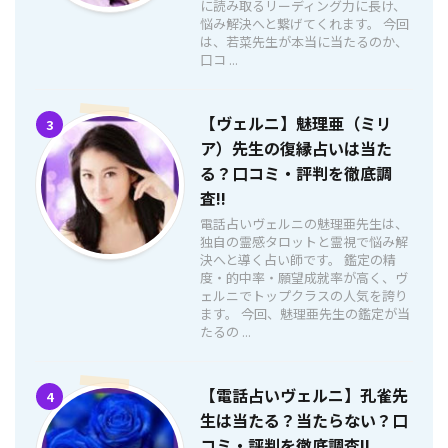
に読み取るリーディング力に長け、
悩み解決へと繋げてくれます。 今回
は、若菜先生が本当に当たるのか、
口コ ...
【ヴェルニ】魅理亜（ミリ
3
ア）先生の復縁占いは当た
る？口コミ・評判を徹底調
査!!
電話占いヴェルニの魅理亜先生は、
独自の霊感タロットと霊視で悩み解
決へと導く占い師です。 鑑定の精
度・的中率・願望成就率が高く、ヴ
ェルニでトップクラスの人気を誇り
ます。 今回、魅理亜先生の鑑定が当
たるの ...
【電話占いヴェルニ】孔雀先
4
生は当たる？当たらない？口
コミ・評判を徹底調査!!