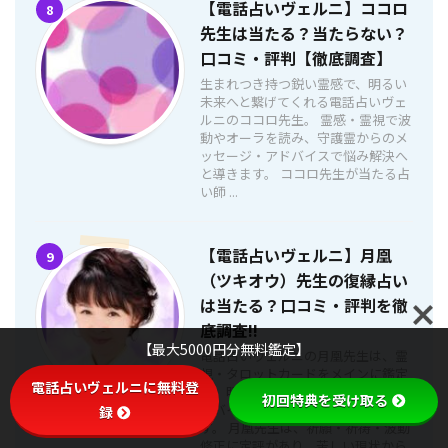
【電話占いヴェルニ】ココロ
8
先生は当たる？当たらない？
口コミ・評判【徹底調査】
生まれつき持つ鋭い霊感で、明るい
未来へと繋げてくれる電話占いヴェ
ルニのココロ先生。 霊感・霊視で波
動やオーラを読み、守護霊からのメ
ッセージ・アドバイスで悩み解決へ
と導きます。 ココロ先生が当たる占
い師 ...
【電話占いヴェルニ】月凰
9
（ツキオウ）先生の復縁占い
は当たる？口コミ・評判を徹
底調査!!
【最大5000円分無料鑑定】
電話占いヴェルニの月凰先生は、霊
視・タロットカードをメインに鑑定
電話占いヴェルニに無料登
し、明るい未来を切り開くためのア
初回特典を受け取る
ドバイスを授けてくれる占い師で
録
す。 月凰先生は、祈願・祈祷・波動
修正に定評があり、苦しい現状から