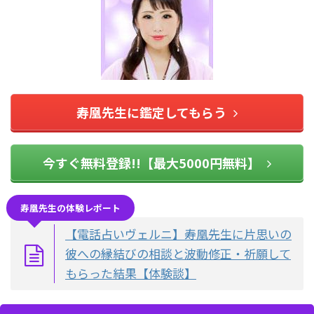
寿凰先生に鑑定してもらう
今すぐ無料登録!!【最大5000円無料】
寿凰先生の体験レポート
【電話占いヴェルニ】寿凰先生に片思いの
彼への縁結びの相談と波動修正・祈願して
もらった結果【体験談】