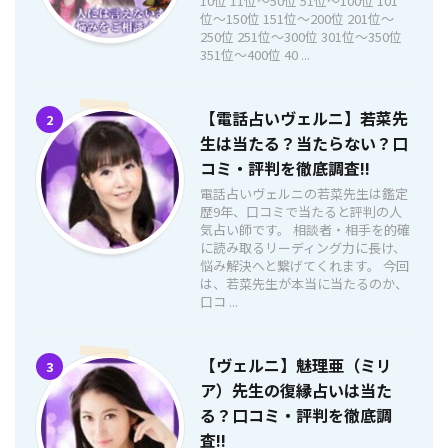
10位 11位〜50位 51位〜100位 101
位〜150位 151位〜200位 201位〜
250位 251位〜300位 301位〜350位
351位〜400位 40 ...
【電話占いヴェルニ】若菜先
2
生は当たる？当たらない？口
コミ・評判を徹底調査!!
電話占いヴェルニの若菜先生は鑑定
歴9年、口コミで当たると評判の人
気占い師です。 相談者・相手を的確
に読み取るリーディング力に長け、
悩み解決へと繋げてくれます。 今回
は、若菜先生が本当に当たるのか、
口コ ...
【ヴェルニ】魅理亜（ミリ
3
ア）先生の復縁占いは当た
る？口コミ・評判を徹底調
査!!