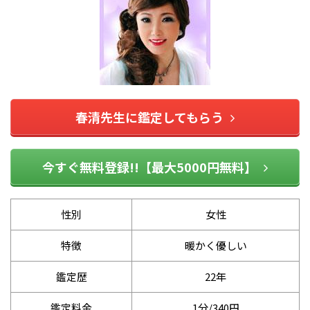
春清先生に鑑定してもらう
今すぐ無料登録!!【最大5000円無料】
性別
女性
特徴
暖かく優しい
鑑定歴
22年
鑑定料金
1分/340円