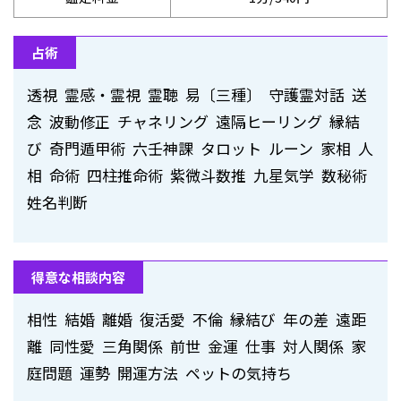
占術
透視 霊感・霊視 霊聴 易〔三種〕 守護霊対話 送
念 波動修正 チャネリング 遠隔ヒーリング 縁結
び 奇門遁甲術 六壬神課 タロット ルーン 家相 人
相 命術 四柱推命術 紫微斗数推 九星気学 数秘術
姓名判断
得意な相談内容
相性 結婚 離婚 復活愛 不倫 縁結び 年の差 遠距
離 同性愛 三角関係 前世 金運 仕事 対人関係 家
庭問題 運勢 開運方法 ペットの気持ち