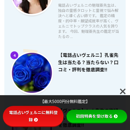
電話占いヴェルニの魅理亜先生は、
独自の霊感タロットと霊視で悩み解
決へと導く占い師です。 鑑定の精
度・的中率・願望成就率が高く、ヴ
ェルニでトップクラスの人気を誇り
ます。 今回、魅理亜先生の鑑定が当
たるの ...
【電話占いヴェルニ】孔雀先
4
生は当たる？当たらない？口
コミ・評判を徹底調査!!
【最大5000円分無料鑑定】
【ヴェルニ】レナ先生の復縁
5
電話占いヴェルニに無料登
初回特典を受け取る
占いは当たる？口コミ・評判
録
を徹底調査!!