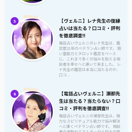
【ヴェルニ】レナ先生の復縁
5
占いは当たる？口コミ・評判
を徹底調査!!
電話占いヴェルニのレナ先生は、鑑
定歴21年のベテラン占い師です。 鋭
い霊能力とタロット鑑定をベース
に、これまで多くの悩みを抱える相
談者を幸せへと導いて来ました。 レ
ナ先生の鑑定は本当に当たるのか、
口コ ...
【電話占いヴェルニ】瀬那先
6
生は当たる？当たらない？口
コミ・評判を徹底調査!!
電話占いヴェルニの瀬那先生は、強
力なスピリチュアル能力で悩み解決
へと導くベテラン占い師です。 相談
者の波動やエネルギーから悩みの原