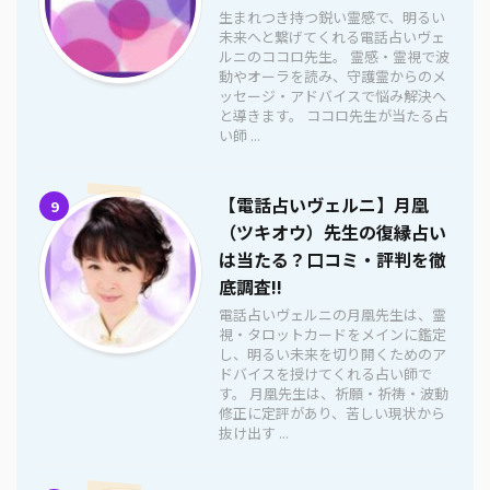
生まれつき持つ鋭い霊感で、明るい
未来へと繋げてくれる電話占いヴェ
ルニのココロ先生。 霊感・霊視で波
動やオーラを読み、守護霊からのメ
ッセージ・アドバイスで悩み解決へ
と導きます。 ココロ先生が当たる占
い師 ...
【電話占いヴェルニ】月凰
9
（ツキオウ）先生の復縁占い
は当たる？口コミ・評判を徹
底調査!!
電話占いヴェルニの月凰先生は、霊
視・タロットカードをメインに鑑定
し、明るい未来を切り開くためのア
ドバイスを授けてくれる占い師で
す。 月凰先生は、祈願・祈祷・波動
修正に定評があり、苦しい現状から
抜け出す ...