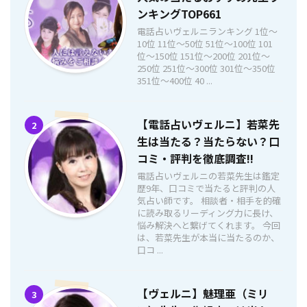
ンキングTOP661
電話占いヴェルニランキング 1位〜
10位 11位〜50位 51位〜100位 101
位〜150位 151位〜200位 201位〜
250位 251位〜300位 301位〜350位
351位〜400位 40 ...
【電話占いヴェルニ】若菜先
2
生は当たる？当たらない？口
コミ・評判を徹底調査!!
電話占いヴェルニの若菜先生は鑑定
歴9年、口コミで当たると評判の人
気占い師です。 相談者・相手を的確
に読み取るリーディング力に長け、
悩み解決へと繋げてくれます。 今回
は、若菜先生が本当に当たるのか、
口コ ...
【ヴェルニ】魅理亜（ミリ
3