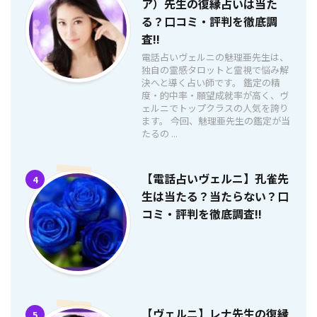
ア）先生の復縁占いは当た
る？口コミ・評判を徹底調
査!!
電話占いヴェルニの魅理亜先生は、
独自の霊感タロットと霊視で悩み解
決へと導く占い師です。 鑑定の精
度・的中率・願望成就率が高く、ヴ
ェルニでトップクラスの人気を誇り
ます。 今回、魅理亜先生の鑑定が当
たるの ...
【電話占いヴェルニ】孔雀先
4
生は当たる？当たらない？口
コミ・評判を徹底調査!!
【ヴェルニ】レナ先生の復縁
5