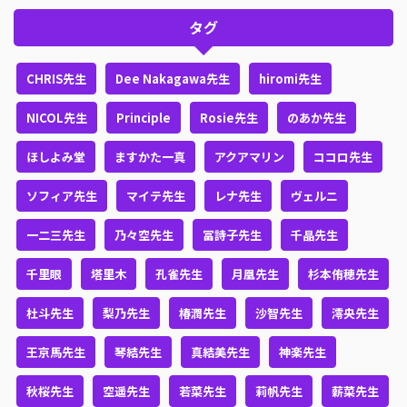
タグ
CHRIS先生
Dee Nakagawa先生
hiromi先生
NICOL先生
Principle
Rosie先生
のあか先生
ほしよみ堂
ますかた一真
アクアマリン
ココロ先生
ソフィア先生
マイテ先生
レナ先生
ヴェルニ
一二三先生
乃々空先生
冨詩子先生
千晶先生
千里眼
塔里木
孔雀先生
月凰先生
杉本侑穂先生
杜斗先生
梨乃先生
椿潤先生
沙智先生
澪央先生
王京馬先生
琴結先生
真結美先生
神楽先生
秋桜先生
空遥先生
若菜先生
莉帆先生
薪菜先生