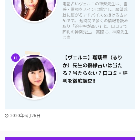
電話占いヴェルニの神楽先生は、霊
感・霊視をメインに鑑定し、願望成
就に繋がるアドバイスを授ける占い
師です。 短時間で多くの情報を読み
取り「的中率が高い」と、口コミで
評判の神楽先生。 実際に、神楽先生
は当 ...
【ヴェルニ】瑠璃華（るり
11
か）先生の復縁占いは当た
る？当たらない？口コミ・評
判を徹底調査!!
2020年6月26日