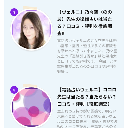
【ヴェルニ】乃々空（のの
7
あ）先生の復縁占いは当た
る？口コミ・評判を徹底調
査!!
電話占いヴェルニの乃々空先生は鋭
い霊感・霊視・透視で多くの相談者
を幸せへと導いて来ました。 乃々空
先生の「連絡引き寄せ」は効果絶大
と口コミでも評判です。 今回、乃々
空先生が当たるのか口コミや評判を
徹底 ...
【電話占いヴェルニ】ココロ
8
先生は当たる？当たらない？
口コミ・評判【徹底調査】
生まれつき持つ鋭い霊感で、明るい
未来へと繋げてくれる電話占いヴェ
ルニのココロ先生。 霊感・霊視で波
動やオーラを読み、守護霊からのメ