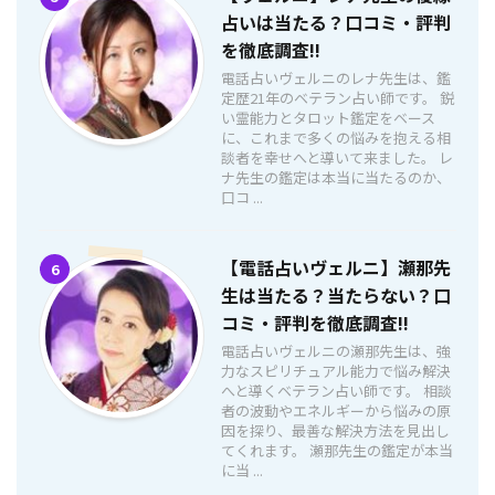
占いは当たる？口コミ・評判
を徹底調査!!
電話占いヴェルニのレナ先生は、鑑
定歴21年のベテラン占い師です。 鋭
い霊能力とタロット鑑定をベース
に、これまで多くの悩みを抱える相
談者を幸せへと導いて来ました。 レ
ナ先生の鑑定は本当に当たるのか、
口コ ...
【電話占いヴェルニ】瀬那先
6
生は当たる？当たらない？口
コミ・評判を徹底調査!!
電話占いヴェルニの瀬那先生は、強
力なスピリチュアル能力で悩み解決
へと導くベテラン占い師です。 相談
者の波動やエネルギーから悩みの原
因を探り、最善な解決方法を見出し
てくれます。 瀬那先生の鑑定が本当
に当 ...