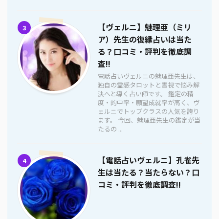
【ヴェルニ】魅理亜（ミリ
3
ア）先生の復縁占いは当た
る？口コミ・評判を徹底調
査!!
電話占いヴェルニの魅理亜先生は、
独自の霊感タロットと霊視で悩み解
決へと導く占い師です。 鑑定の精
度・的中率・願望成就率が高く、ヴ
ェルニでトップクラスの人気を誇り
ます。 今回、魅理亜先生の鑑定が当
たるの ...
【電話占いヴェルニ】孔雀先
4
生は当たる？当たらない？口
コミ・評判を徹底調査!!