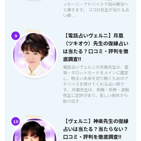
ッセージ・アドバイスで悩み解決へ
と導きます。 ココロ先生が当たる占
い師 ...
【電話占いヴェルニ】月凰
9
（ツキオウ）先生の復縁占い
は当たる？口コミ・評判を徹
底調査!!
電話占いヴェルニの月凰先生は、霊
視・タロットカードをメインに鑑定
し、明るい未来を切り開くためのア
ドバイスを授けてくれる占い師で
す。 月凰先生は、祈願・祈祷・波動
修正に定評があり、苦しい現状から
抜け出す ...
【ヴェルニ】神楽先生の復縁
10
占いは当たる？当たらない？
口コミ・評判を徹底調査!!