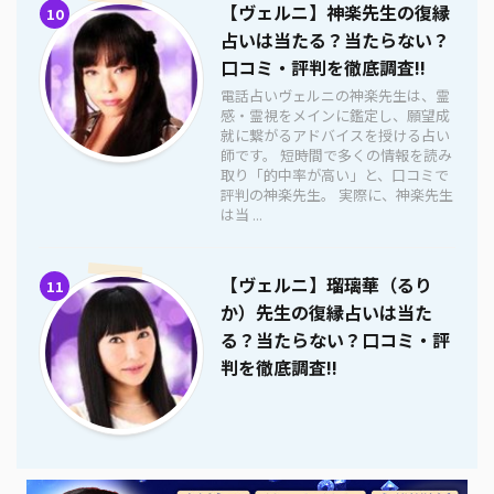
【ヴェルニ】神楽先生の復縁
10
占いは当たる？当たらない？
口コミ・評判を徹底調査!!
電話占いヴェルニの神楽先生は、霊
感・霊視をメインに鑑定し、願望成
就に繋がるアドバイスを授ける占い
師です。 短時間で多くの情報を読み
取り「的中率が高い」と、口コミで
評判の神楽先生。 実際に、神楽先生
は当 ...
【ヴェルニ】瑠璃華（るり
11
か）先生の復縁占いは当た
る？当たらない？口コミ・評
判を徹底調査!!