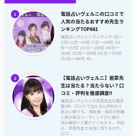
電話占いヴェルニの口コミで
1
人気の当たるおすすめ先生ラ
ンキングTOP661
電話占いヴェルニランキング 1位〜
10位 11位〜50位 51位〜100位 101
位〜150位 151位〜200位 201位〜
250位 251位〜300位 301位〜350位
351位〜400位 40 ...
【電話占いヴェルニ】若菜先
2
生は当たる？当たらない？口
コミ・評判を徹底調査!!
電話占いヴェルニの若菜先生は鑑定
歴9年、口コミで当たると評判の人
気占い師です。 相談者・相手を的確
に読み取るリーディング力に長け、
悩み解決へと繋げてくれます。 今回
は、若菜先生が本当に当たるのか、
口コ ...