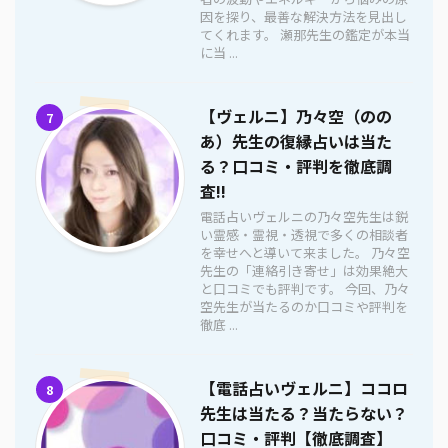
因を探り、最善な解決方法を見出し
てくれます。 瀬那先生の鑑定が本当
に当 ...
【ヴェルニ】乃々空（のの
7
あ）先生の復縁占いは当た
る？口コミ・評判を徹底調
査!!
電話占いヴェルニの乃々空先生は鋭
い霊感・霊視・透視で多くの相談者
を幸せへと導いて来ました。 乃々空
先生の「連絡引き寄せ」は効果絶大
と口コミでも評判です。 今回、乃々
空先生が当たるのか口コミや評判を
徹底 ...
【電話占いヴェルニ】ココロ
8
先生は当たる？当たらない？
口コミ・評判【徹底調査】