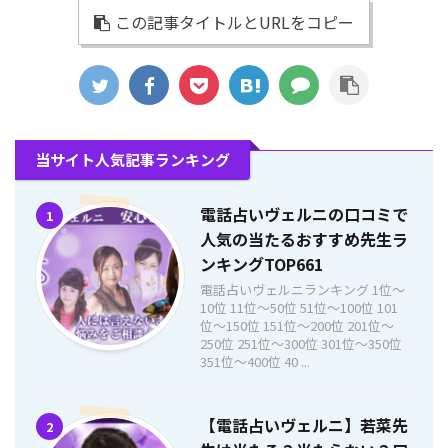
この記事タイトルとURLをコピー
当サイト人気記事ランキング
電話占いヴェルニの口コミで
1
人気の当たるおすすめ先生ラ
ンキングTOP661
電話占いヴェルニランキング 1位〜
10位 11位〜50位 51位〜100位 101
位〜150位 151位〜200位 201位〜
250位 251位〜300位 301位〜350位
351位〜400位 40 ...
【電話占いヴェルニ】若菜先
2