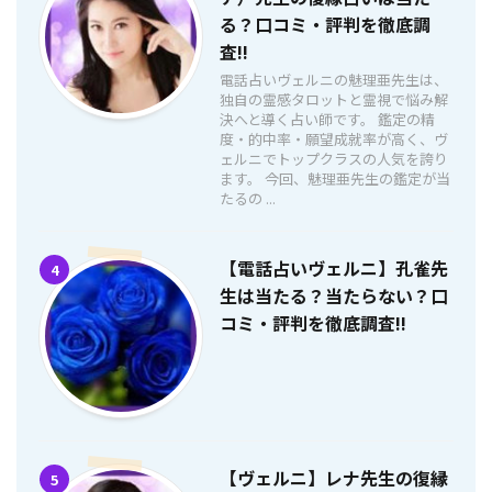
る？口コミ・評判を徹底調
査!!
電話占いヴェルニの魅理亜先生は、
独自の霊感タロットと霊視で悩み解
決へと導く占い師です。 鑑定の精
度・的中率・願望成就率が高く、ヴ
ェルニでトップクラスの人気を誇り
ます。 今回、魅理亜先生の鑑定が当
たるの ...
【電話占いヴェルニ】孔雀先
4
生は当たる？当たらない？口
コミ・評判を徹底調査!!
【ヴェルニ】レナ先生の復縁
5