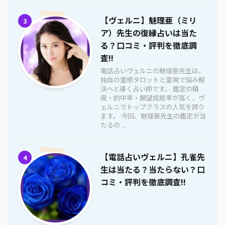
【ヴェルニ】魅理亜（ミリ
3
ア）先生の復縁占いは当た
る？口コミ・評判を徹底調
査!!
電話占いヴェルニの魅理亜先生は、
独自の霊感タロットと霊視で悩み解
決へと導く占い師です。 鑑定の精
度・的中率・願望成就率が高く、ヴ
ェルニでトップクラスの人気を誇り
ます。 今回、魅理亜先生の鑑定が当
たるの ...
【電話占いヴェルニ】孔雀先
4
生は当たる？当たらない？口
コミ・評判を徹底調査!!