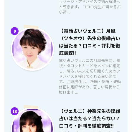
ッセージ・アドバイスで悩み解決へ
と導きます。 ココロ先生が当たる占
い師 ...
【電話占いヴェルニ】月凰
9
（ツキオウ）先生の復縁占い
は当たる？口コミ・評判を徹
底調査!!
電話占いヴェルニの月凰先生は、霊
視・タロットカードをメインに鑑定
し、明るい未来を切り開くためのア
ドバイスを授けてくれる占い師で
す。 月凰先生は、祈願・祈祷・波動
修正に定評があり、苦しい現状から
抜け出す ...
【ヴェルニ】神楽先生の復縁
10
占いは当たる？当たらない？
口コミ・評判を徹底調査!!