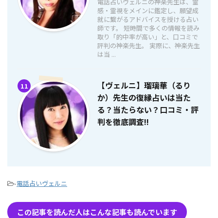
電話占いヴェルニの神楽先生は、霊
感・霊視をメインに鑑定し、願望成
就に繋がるアドバイスを授ける占い
師です。 短時間で多くの情報を読み
取り「的中率が高い」と、口コミで
評判の神楽先生。 実際に、神楽先生
は当 ...
【ヴェルニ】瑠璃華（るり
11
か）先生の復縁占いは当た
る？当たらない？口コミ・評
判を徹底調査!!
-
電話占いヴェルニ
この記事を読んだ人はこんな記事も読んでいます