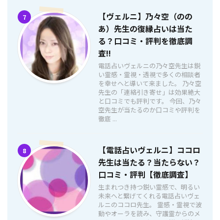
【ヴェルニ】乃々空（のの
7
あ）先生の復縁占いは当た
る？口コミ・評判を徹底調
査!!
電話占いヴェルニの乃々空先生は鋭
い霊感・霊視・透視で多くの相談者
を幸せへと導いて来ました。 乃々空
先生の「連絡引き寄せ」は効果絶大
と口コミでも評判です。 今回、乃々
空先生が当たるのか口コミや評判を
徹底 ...
【電話占いヴェルニ】ココロ
8
先生は当たる？当たらない？
口コミ・評判【徹底調査】
生まれつき持つ鋭い霊感で、明るい
未来へと繋げてくれる電話占いヴェ
ルニのココロ先生。 霊感・霊視で波
動やオーラを読み、守護霊からのメ