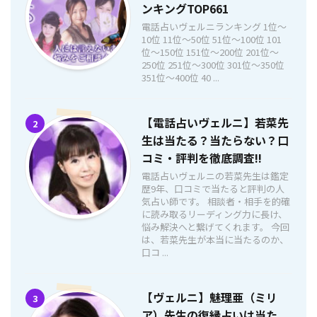
ンキングTOP661
電話占いヴェルニランキング 1位〜
10位 11位〜50位 51位〜100位 101
位〜150位 151位〜200位 201位〜
250位 251位〜300位 301位〜350位
351位〜400位 40 ...
【電話占いヴェルニ】若菜先
2
生は当たる？当たらない？口
コミ・評判を徹底調査!!
電話占いヴェルニの若菜先生は鑑定
歴9年、口コミで当たると評判の人
気占い師です。 相談者・相手を的確
に読み取るリーディング力に長け、
悩み解決へと繋げてくれます。 今回
は、若菜先生が本当に当たるのか、
口コ ...
【ヴェルニ】魅理亜（ミリ
3
ア）先生の復縁占いは当た