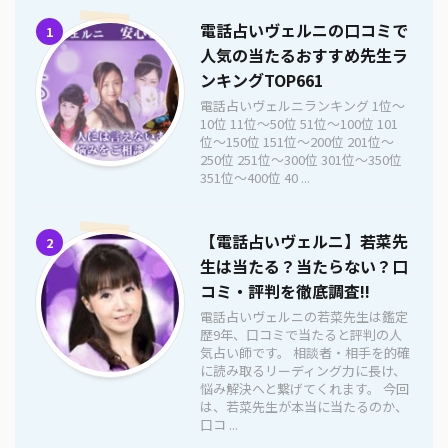
電話占いヴェルニの口コミで
1
人気の当たるおすすめ先生ラ
ンキングTOP661
電話占いヴェルニランキング 1位〜
10位 11位〜50位 51位〜100位 101
位〜150位 151位〜200位 201位〜
250位 251位〜300位 301位〜350位
351位〜400位 40 ...
【電話占いヴェルニ】若菜先
2
生は当たる？当たらない？口
コミ・評判を徹底調査!!
電話占いヴェルニの若菜先生は鑑定
歴9年、口コミで当たると評判の人
気占い師です。 相談者・相手を的確
に読み取るリーディング力に長け、
悩み解決へと繋げてくれます。 今回
は、若菜先生が本当に当たるのか、
口コ ...