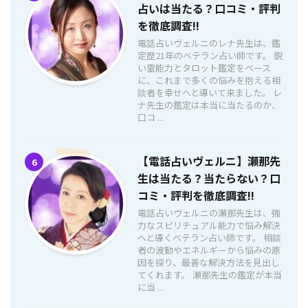
占いは当たる？口コミ・評判
を徹底調査!!
電話占いヴェルニのレナ先生は、鑑
定歴21年のベテラン占い師です。 鋭
い霊能力とタロット鑑定をベース
に、これまで多くの悩みを抱える相
談者を幸せへと導いて来ました。 レ
ナ先生の鑑定は本当に当たるのか、
口コ ...
【電話占いヴェルニ】瀬那先
6
生は当たる？当たらない？口
コミ・評判を徹底調査!!
電話占いヴェルニの瀬那先生は、強
力なスピリチュアル能力で悩み解決
へと導くベテラン占い師です。 相談
者の波動やエネルギーから悩みの原
因を探り、最善な解決方法を見出し
てくれます。 瀬那先生の鑑定が本当
に当 ...