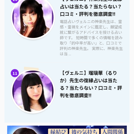
占いは当たる？当たらない？
口コミ・評判を徹底調査!!
電話占いヴェルニの神楽先生は、霊
感・霊視をメインに鑑定し、願望成
就に繋がるアドバイスを授ける占い
師です。 短時間で多くの情報を読み
取り「的中率が高い」と、口コミで
評判の神楽先生。 実際に、神楽先生
は当 ...
【ヴェルニ】瑠璃華（るり
11
か）先生の復縁占いは当た
る？当たらない？口コミ・評
判を徹底調査!!