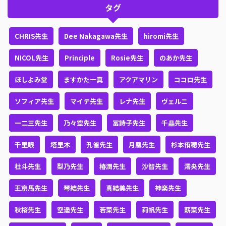
タグ
CHRIS先生
Dee Nakagawa先生
hiromi先生
NICOL先生
Principle
Rosie先生
のあか先生
ほしよみ堂
ますかた一真
アクアマリン
ココロ先生
ソフィア先生
マイテ先生
レナ先生
ヴェルニ
一二三先生
乃々空先生
冨詩子先生
千晶先生
千里眼
塔里木
孔雀先生
月凰先生
杉本侑穂先生
杜斗先生
梨乃先生
椿潤先生
沙智先生
澪央先生
王京馬先生
琴結先生
真結美先生
神楽先生
秋桜先生
空遥先生
若菜先生
莉帆先生
薪菜先生