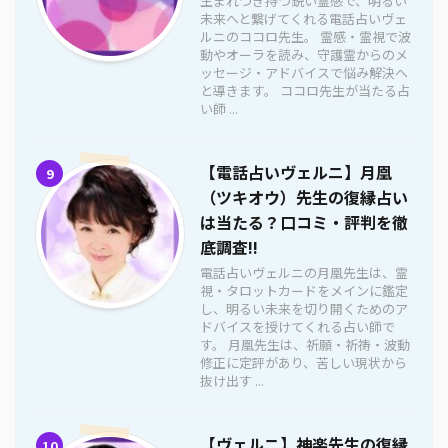
生まれつき持つ鋭い霊感で、明るい
未来へと繋げてくれる電話占いヴェ
ルニのココロ先生。 霊感・霊視で波
動やオーラを読み、守護霊からのメ
ッセージ・アドバイスで悩み解決へ
と導きます。 ココロ先生が当たる占
い師 ...
【電話占いヴェルニ】月凰
9
（ツキオウ）先生の復縁占い
は当たる？口コミ・評判を徹
底調査!!
電話占いヴェルニの月凰先生は、霊
視・タロットカードをメインに鑑定
し、明るい未来を切り開くためのア
ドバイスを授けてくれる占い師で
す。 月凰先生は、祈願・祈祷・波動
修正に定評があり、苦しい現状から
抜け出す ...
【ヴェルニ】神楽先生の復縁
10