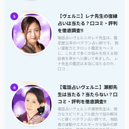
【ヴェルニ】レナ先生の復縁
5
占いは当たる？口コミ・評判
を徹底調査!!
電話占いヴェルニのレナ先生は、鑑
定歴21年のベテラン占い師です。 鋭
い霊能力とタロット鑑定をベース
に、これまで多くの悩みを抱える相
談者を幸せへと導いて来ました。 レ
ナ先生の鑑定は本当に当たるのか、
口コ ...
【電話占いヴェルニ】瀬那先
6
生は当たる？当たらない？口
コミ・評判を徹底調査!!
電話占いヴェルニの瀬那先生は、強
力なスピリチュアル能力で悩み解決
へと導くベテラン占い師です。 相談
者の波動やエネルギーから悩みの原