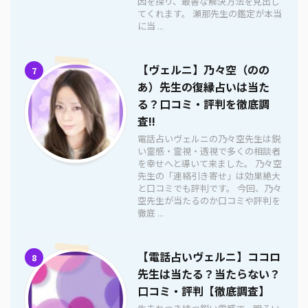
因を探り、最善な解決方法を見出し
てくれます。 瀬那先生の鑑定が本当
に当 ...
【ヴェルニ】乃々空（のの
7
あ）先生の復縁占いは当た
る？口コミ・評判を徹底調
査!!
電話占いヴェルニの乃々空先生は鋭
い霊感・霊視・透視で多くの相談者
を幸せへと導いて来ました。 乃々空
先生の「連絡引き寄せ」は効果絶大
と口コミでも評判です。 今回、乃々
空先生が当たるのか口コミや評判を
徹底 ...
【電話占いヴェルニ】ココロ
8
先生は当たる？当たらない？
口コミ・評判【徹底調査】