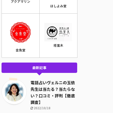
アクアマリン
ほしよみ堂
塔里木
金魚堂
最新記事
電話占いヴェルニの玉依
先生は当たる？当たらな
い？口コミ・評判【徹底
調査】
2022/10/18