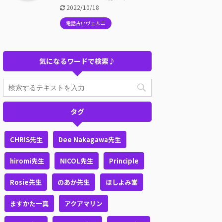
2022/10/18
電話占いヴェルニ
気になるワードで検索♪
タグ
CHRIS先生
Dee Nakagawa先生
hiromi先生
NICOL先生
Principle
Rosie先生
のあか先生
ほしよみ堂
ますかた一真
アクアマリン