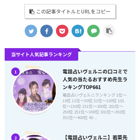
この記事タイトルとURLをコピー
当サイト人気記事ランキング
電話占いヴェルニの口コミで
1
人気の当たるおすすめ先生ラ
ンキングTOP661
電話占いヴェルニランキング 1位〜
10位 11位〜50位 51位〜100位 101
位〜150位 151位〜200位 201位〜
250位 251位〜300位 301位〜350位
351位〜400位 40 ...
【電話占いヴェルニ】若菜先
2