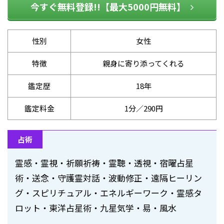
今すぐ無料登録!!【最大5000円無料】
性別
女性
特徴
親身に寄り添ってくれる
鑑定歴
18年
鑑定料金
1分／290円
占術
霊感・霊視・祈願祈祷・霊聴・透視・宿曜占星
術・送念・守護霊対話・波動修正・遠隔ヒーリン
グ・スピリチュアル・エネルギーワーク・霊感タ
ロット・東洋占星術・九星気学・易・風水