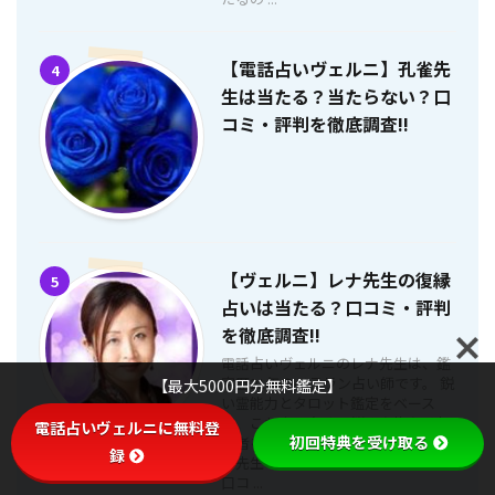
【電話占いヴェルニ】孔雀先
4
生は当たる？当たらない？口
コミ・評判を徹底調査!!
【ヴェルニ】レナ先生の復縁
5
占いは当たる？口コミ・評判
を徹底調査!!
電話占いヴェルニのレナ先生は、鑑
定歴21年のベテラン占い師です。 鋭
【最大5000円分無料鑑定】
い霊能力とタロット鑑定をベース
に、これまで多くの悩みを抱える相
電話占いヴェルニに無料登
初回特典を受け取る
談者を幸せへと導いて来ました。 レ
録
ナ先生の鑑定は本当に当たるのか、
口コ ...