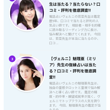
生は当たる？当たらない？口
コミ・評判を徹底調査!!
電話占いヴェルニの若菜先生は鑑定
歴9年、口コミで当たると評判の人
気占い師です。 相談者・相手を的確
に読み取るリーディング力に長け、
悩み解決へと繋げてくれます。 今回
は、若菜先生が本当に当たるのか、
口コ ...
【ヴェルニ】魅理亜（ミリ
3
ア）先生の復縁占いは当た
る？口コミ・評判を徹底調
査!!
電話占いヴェルニの魅理亜先生は、
独自の霊感タロットと霊視で悩み解
決へと導く占い師です。 鑑定の精
度・的中率・願望成就率が高く、ヴ
ェルニでトップクラスの人気を誇り
ます。 今回、魅理亜先生の鑑定が当
たるの ...