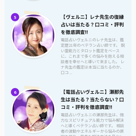
【ヴェルニ】レナ先生の復縁
5
占いは当たる？口コミ・評判
を徹底調査!!
電話占いヴェルニのレナ先生は、鑑
定歴21年のベテラン占い師です。 鋭
い霊能力とタロット鑑定をベース
に、これまで多くの悩みを抱える相
談者を幸せへと導いて来ました。 レ
ナ先生の鑑定は本当に当たるのか、
口コ ...
【電話占いヴェルニ】瀬那先
6
生は当たる？当たらない？口
コミ・評判を徹底調査!!
電話占いヴェルニの瀬那先生は、強
力なスピリチュアル能力で悩み解決
へと導くベテラン占い師です。 相談
者の波動やエネルギーから悩みの原