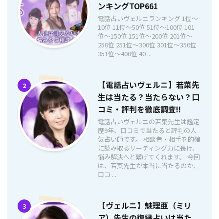
ンキングTOP661
電話占いヴェルニランキング 1位〜
10位 11位〜50位 51位〜100位 101
位〜150位 151位〜200位 201位〜
250位 251位〜300位 301位〜350位
351位〜400位 40 ...
【電話占いヴェルニ】若菜先
2
生は当たる？当たらない？口
コミ・評判を徹底調査!!
電話占いヴェルニの若菜先生は鑑定
歴9年、口コミで当たると評判の人
気占い師です。 相談者・相手を的確
に読み取るリーディング力に長け、
悩み解決へと繋げてくれます。 今回
は、若菜先生が本当に当たるのか、
口コ ...
【ヴェルニ】魅理亜（ミリ
3
ア）先生の復縁占いは当た