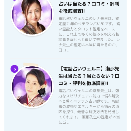
占いは当たる？口コミ・評判
を徹底調査!!
電話占いヴェルニのレナ先生は、鑑
定歴21年のベテラン占い師です。 鋭
い霊能力とタロット鑑定をベース
に、これまで多くの悩みを抱える相
談者を幸せへと導いて来ました。 レ
ナ先生の鑑定は本当に当たるのか、
口コ ...
【電話占いヴェルニ】瀬那先
6
生は当たる？当たらない？口
コミ・評判を徹底調査!!
電話占いヴェルニの瀬那先生は、強
力なスピリチュアル能力で悩み解決
へと導くベテラン占い師です。 相談
者の波動やエネルギーから悩みの原
因を探り、最善な解決方法を見出し
てくれます。 瀬那先生の鑑定が本当
に当 ...