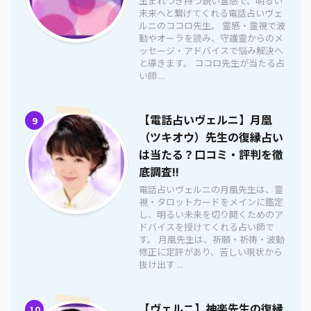
生まれつき持つ鋭い霊感で、明るい
未来へと繋げてくれる電話占いヴェ
ルニのココロ先生。 霊感・霊視で波
動やオーラを読み、守護霊からのメ
ッセージ・アドバイスで悩み解決へ
と導きます。 ココロ先生が当たる占
い師 ...
【電話占いヴェルニ】月凰
9
（ツキオウ）先生の復縁占い
は当たる？口コミ・評判を徹
底調査!!
電話占いヴェルニの月凰先生は、霊
視・タロットカードをメインに鑑定
し、明るい未来を切り開くためのア
ドバイスを授けてくれる占い師で
す。 月凰先生は、祈願・祈祷・波動
修正に定評があり、苦しい現状から
抜け出す ...
【ヴェルニ】神楽先生の復縁
10