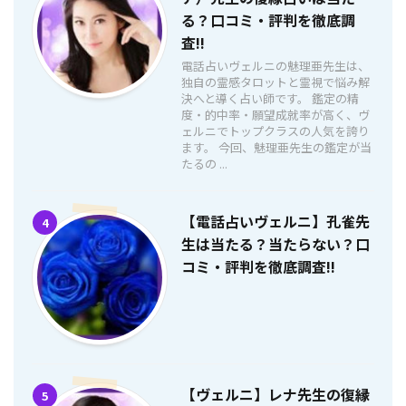
る？口コミ・評判を徹底調
査!!
電話占いヴェルニの魅理亜先生は、
独自の霊感タロットと霊視で悩み解
決へと導く占い師です。 鑑定の精
度・的中率・願望成就率が高く、ヴ
ェルニでトップクラスの人気を誇り
ます。 今回、魅理亜先生の鑑定が当
たるの ...
【電話占いヴェルニ】孔雀先
4
生は当たる？当たらない？口
コミ・評判を徹底調査!!
【ヴェルニ】レナ先生の復縁
5