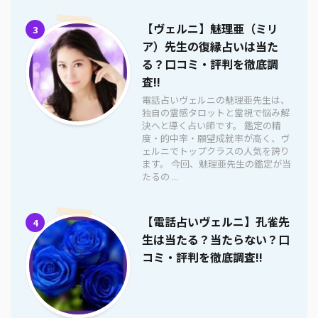
【ヴェルニ】魅理亜（ミリ
3
ア）先生の復縁占いは当た
る？口コミ・評判を徹底調
査!!
電話占いヴェルニの魅理亜先生は、
独自の霊感タロットと霊視で悩み解
決へと導く占い師です。 鑑定の精
度・的中率・願望成就率が高く、ヴ
ェルニでトップクラスの人気を誇り
ます。 今回、魅理亜先生の鑑定が当
たるの ...
【電話占いヴェルニ】孔雀先
4
生は当たる？当たらない？口
コミ・評判を徹底調査!!