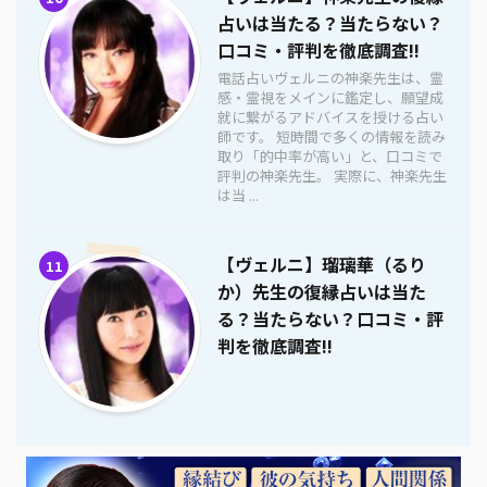
占いは当たる？当たらない？
口コミ・評判を徹底調査!!
電話占いヴェルニの神楽先生は、霊
感・霊視をメインに鑑定し、願望成
就に繋がるアドバイスを授ける占い
師です。 短時間で多くの情報を読み
取り「的中率が高い」と、口コミで
評判の神楽先生。 実際に、神楽先生
は当 ...
【ヴェルニ】瑠璃華（るり
11
か）先生の復縁占いは当た
る？当たらない？口コミ・評
判を徹底調査!!