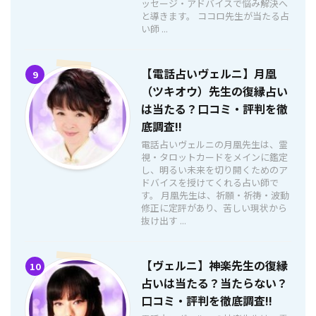
ッセージ・アドバイスで悩み解決へ
と導きます。 ココロ先生が当たる占
い師 ...
【電話占いヴェルニ】月凰
9
（ツキオウ）先生の復縁占い
は当たる？口コミ・評判を徹
底調査!!
電話占いヴェルニの月凰先生は、霊
視・タロットカードをメインに鑑定
し、明るい未来を切り開くためのア
ドバイスを授けてくれる占い師で
す。 月凰先生は、祈願・祈祷・波動
修正に定評があり、苦しい現状から
抜け出す ...
【ヴェルニ】神楽先生の復縁
10
占いは当たる？当たらない？
口コミ・評判を徹底調査!!