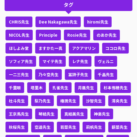
タグ
CHRIS先生
Dee Nakagawa先生
hiromi先生
NICOL先生
Principle
Rosie先生
のあか先生
ほしよみ堂
ますかた一真
アクアマリン
ココロ先生
ソフィア先生
マイテ先生
レナ先生
ヴェルニ
一二三先生
乃々空先生
冨詩子先生
千晶先生
千里眼
塔里木
孔雀先生
月凰先生
杉本侑穂先生
杜斗先生
梨乃先生
椿潤先生
沙智先生
澪央先生
王京馬先生
琴結先生
真結美先生
神楽先生
秋桜先生
空遥先生
若菜先生
莉帆先生
薪菜先生