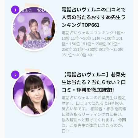
電話占いヴェルニの口コミで
1
人気の当たるおすすめ先生ラ
ンキングTOP661
電話占いヴェルニランキング 1位〜
10位 11位〜50位 51位〜100位 101
位〜150位 151位〜200位 201位〜
250位 251位〜300位 301位〜350位
351位〜400位 40 ...
【電話占いヴェルニ】若菜先
2
生は当たる？当たらない？口
コミ・評判を徹底調査!!
電話占いヴェルニの若菜先生は鑑定
歴9年、口コミで当たると評判の人
気占い師です。 相談者・相手を的確
に読み取るリーディング力に長け、
悩み解決へと繋げてくれます。 今回
は、若菜先生が本当に当たるのか、
口コ ...