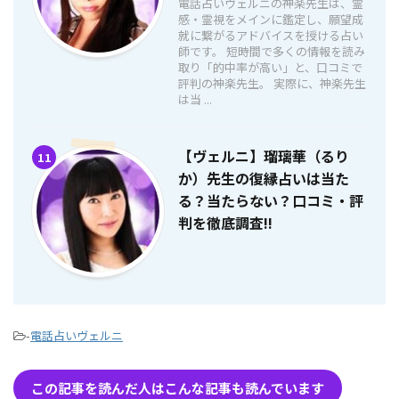
電話占いヴェルニの神楽先生は、霊
感・霊視をメインに鑑定し、願望成
就に繋がるアドバイスを授ける占い
師です。 短時間で多くの情報を読み
取り「的中率が高い」と、口コミで
評判の神楽先生。 実際に、神楽先生
は当 ...
【ヴェルニ】瑠璃華（るり
11
か）先生の復縁占いは当た
る？当たらない？口コミ・評
判を徹底調査!!
-
電話占いヴェルニ
この記事を読んだ人はこんな記事も読んでいます