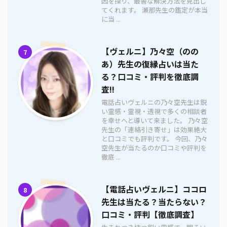
因を探り、最善な解決方法を見出し
てくれます。 瀬那先生の鑑定が本当
に当 ...
【ヴェルニ】乃々空（のの
7
あ）先生の復縁占いは当た
る？口コミ・評判を徹底調
査!!
電話占いヴェルニの乃々空先生は鋭
い霊感・霊視・透視で多くの相談者
を幸せへと導いて来ました。 乃々空
先生の「連絡引き寄せ」は効果絶大
と口コミでも評判です。 今回、乃々
空先生が当たるのか口コミや評判を
徹底 ...
【電話占いヴェルニ】ココロ
8
先生は当たる？当たらない？
口コミ・評判【徹底調査】