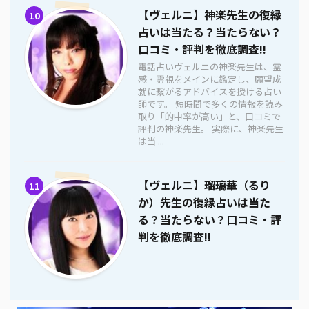
【ヴェルニ】神楽先生の復縁
10
占いは当たる？当たらない？
口コミ・評判を徹底調査!!
電話占いヴェルニの神楽先生は、霊
感・霊視をメインに鑑定し、願望成
就に繋がるアドバイスを授ける占い
師です。 短時間で多くの情報を読み
取り「的中率が高い」と、口コミで
評判の神楽先生。 実際に、神楽先生
は当 ...
【ヴェルニ】瑠璃華（るり
11
か）先生の復縁占いは当た
る？当たらない？口コミ・評
判を徹底調査!!