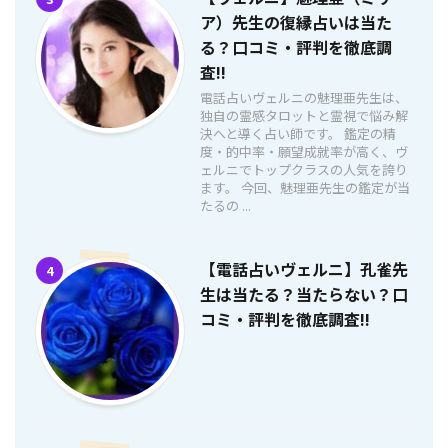
ア）先生の復縁占いは当た
る？口コミ・評判を徹底調
査!!
電話占いヴェルニの魅理亜先生は、
独自の霊感タロットと霊視で悩み解
決へと導く占い師です。 鑑定の精
度・的中率・願望成就率が高く、ヴ
ェルニでトップクラスの人気を誇り
ます。 今回、魅理亜先生の鑑定が当
たるの ...
【電話占いヴェルニ】孔雀先
4
生は当たる？当たらない？口
コミ・評判を徹底調査!!