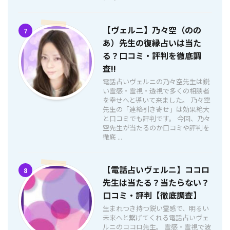
【ヴェルニ】乃々空（のの
7
あ）先生の復縁占いは当た
る？口コミ・評判を徹底調
査!!
電話占いヴェルニの乃々空先生は鋭
い霊感・霊視・透視で多くの相談者
を幸せへと導いて来ました。 乃々空
先生の「連絡引き寄せ」は効果絶大
と口コミでも評判です。 今回、乃々
空先生が当たるのか口コミや評判を
徹底 ...
【電話占いヴェルニ】ココロ
8
先生は当たる？当たらない？
口コミ・評判【徹底調査】
生まれつき持つ鋭い霊感で、明るい
未来へと繋げてくれる電話占いヴェ
ルニのココロ先生。 霊感・霊視で波