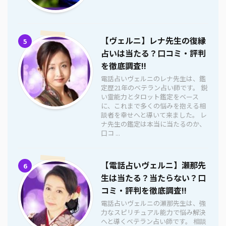
【ヴェルニ】レナ先生の復縁
5
占いは当たる？口コミ・評判
を徹底調査!!
電話占いヴェルニのレナ先生は、鑑
定歴21年のベテラン占い師です。 鋭
い霊能力とタロット鑑定をベース
に、これまで多くの悩みを抱える相
談者を幸せへと導いて来ました。 レ
ナ先生の鑑定は本当に当たるのか、
口コ ...
【電話占いヴェルニ】瀬那先
6
生は当たる？当たらない？口
コミ・評判を徹底調査!!
電話占いヴェルニの瀬那先生は、強
力なスピリチュアル能力で悩み解決
へと導くベテラン占い師です。 相談