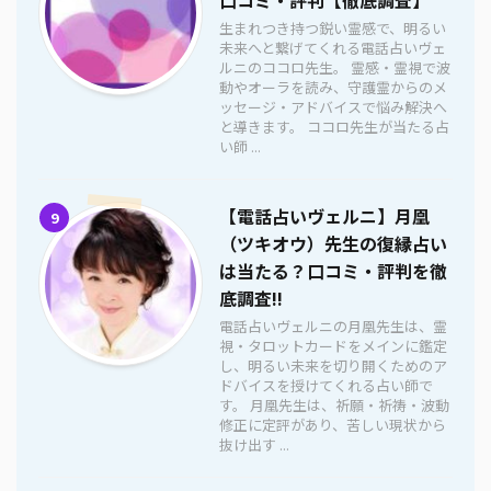
生まれつき持つ鋭い霊感で、明るい
未来へと繋げてくれる電話占いヴェ
ルニのココロ先生。 霊感・霊視で波
動やオーラを読み、守護霊からのメ
ッセージ・アドバイスで悩み解決へ
と導きます。 ココロ先生が当たる占
い師 ...
【電話占いヴェルニ】月凰
9
（ツキオウ）先生の復縁占い
は当たる？口コミ・評判を徹
底調査!!
電話占いヴェルニの月凰先生は、霊
視・タロットカードをメインに鑑定
し、明るい未来を切り開くためのア
ドバイスを授けてくれる占い師で
す。 月凰先生は、祈願・祈祷・波動
修正に定評があり、苦しい現状から
抜け出す ...