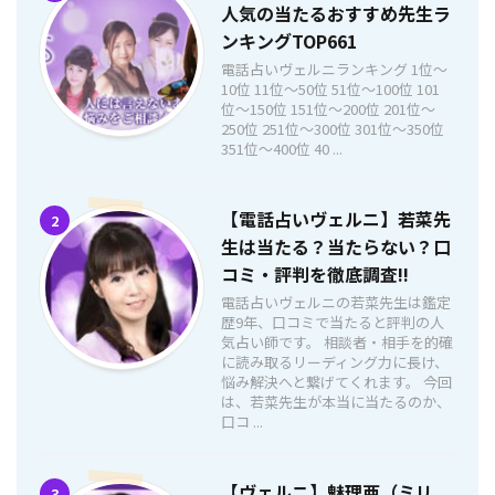
人気の当たるおすすめ先生ラ
ンキングTOP661
電話占いヴェルニランキング 1位〜
10位 11位〜50位 51位〜100位 101
位〜150位 151位〜200位 201位〜
250位 251位〜300位 301位〜350位
351位〜400位 40 ...
【電話占いヴェルニ】若菜先
2
生は当たる？当たらない？口
コミ・評判を徹底調査!!
電話占いヴェルニの若菜先生は鑑定
歴9年、口コミで当たると評判の人
気占い師です。 相談者・相手を的確
に読み取るリーディング力に長け、
悩み解決へと繋げてくれます。 今回
は、若菜先生が本当に当たるのか、
口コ ...
【ヴェルニ】魅理亜（ミリ
3