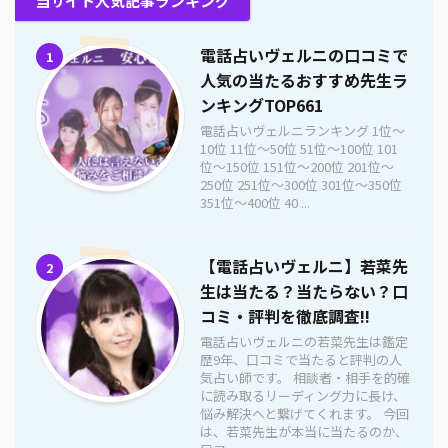
当サイト人気記事ランキング
電話占いヴェルニの口コミで
1
人気の当たるおすすめ先生ラ
ンキングTOP661
電話占いヴェルニランキング 1位〜
10位 11位〜50位 51位〜100位 101
位〜150位 151位〜200位 201位〜
250位 251位〜300位 301位〜350位
351位〜400位 40 ...
【電話占いヴェルニ】若菜先
2
生は当たる？当たらない？口
コミ・評判を徹底調査!!
電話占いヴェルニの若菜先生は鑑定
歴9年、口コミで当たると評判の人
気占い師です。 相談者・相手を的確
に読み取るリーディング力に長け、
悩み解決へと繋げてくれます。 今回
は、若菜先生が本当に当たるのか、