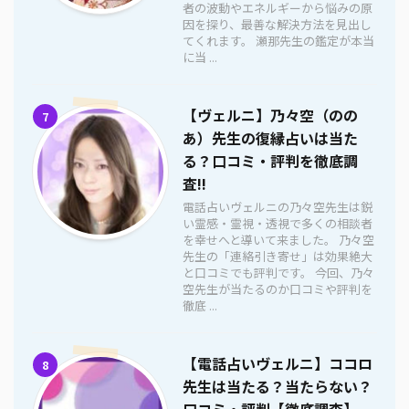
者の波動やエネルギーから悩みの原
因を探り、最善な解決方法を見出し
てくれます。 瀬那先生の鑑定が本当
に当 ...
【ヴェルニ】乃々空（のの
7
あ）先生の復縁占いは当た
る？口コミ・評判を徹底調
査!!
電話占いヴェルニの乃々空先生は鋭
い霊感・霊視・透視で多くの相談者
を幸せへと導いて来ました。 乃々空
先生の「連絡引き寄せ」は効果絶大
と口コミでも評判です。 今回、乃々
空先生が当たるのか口コミや評判を
徹底 ...
【電話占いヴェルニ】ココロ
8
先生は当たる？当たらない？
口コミ・評判【徹底調査】