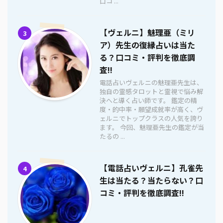
口コ ...
【ヴェルニ】魅理亜（ミリ
3
ア）先生の復縁占いは当た
る？口コミ・評判を徹底調
査!!
電話占いヴェルニの魅理亜先生は、
独自の霊感タロットと霊視で悩み解
決へと導く占い師です。 鑑定の精
度・的中率・願望成就率が高く、ヴ
ェルニでトップクラスの人気を誇り
ます。 今回、魅理亜先生の鑑定が当
たるの ...
【電話占いヴェルニ】孔雀先
4
生は当たる？当たらない？口
コミ・評判を徹底調査!!