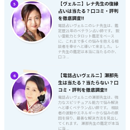
【ヴェルニ】レナ先生の復縁
5
占いは当たる？口コミ・評判
を徹底調査!!
電話占いヴェルニのレナ先生は、鑑
定歴21年のベテラン占い師です。 鋭
い霊能力とタロット鑑定をベース
に、これまで多くの悩みを抱える相
談者を幸せへと導いて来ました。 レ
ナ先生の鑑定は本当に当たるのか、
口コ ...
【電話占いヴェルニ】瀬那先
6
生は当たる？当たらない？口
コミ・評判を徹底調査!!
電話占いヴェルニの瀬那先生は、強
力なスピリチュアル能力で悩み解決
へと導くベテラン占い師です。 相談
者の波動やエネルギーから悩みの原
因を探り、最善な解決方法を見出し
てくれます。 瀬那先生の鑑定が本当
に当 ...