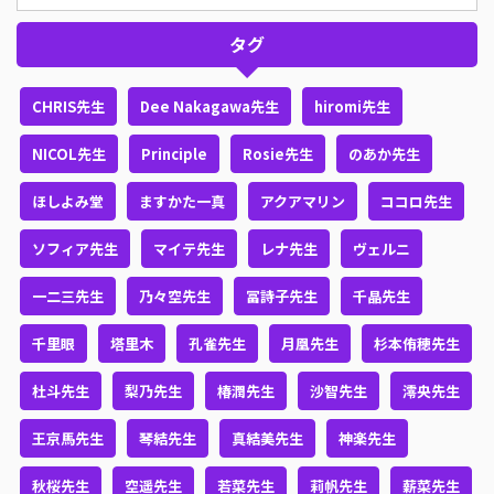
タグ
CHRIS先生
Dee Nakagawa先生
hiromi先生
NICOL先生
Principle
Rosie先生
のあか先生
ほしよみ堂
ますかた一真
アクアマリン
ココロ先生
ソフィア先生
マイテ先生
レナ先生
ヴェルニ
一二三先生
乃々空先生
冨詩子先生
千晶先生
千里眼
塔里木
孔雀先生
月凰先生
杉本侑穂先生
杜斗先生
梨乃先生
椿潤先生
沙智先生
澪央先生
王京馬先生
琴結先生
真結美先生
神楽先生
秋桜先生
空遥先生
若菜先生
莉帆先生
薪菜先生