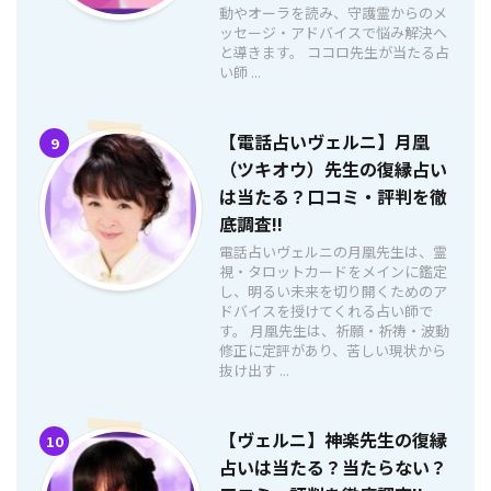
動やオーラを読み、守護霊からのメ
ッセージ・アドバイスで悩み解決へ
と導きます。 ココロ先生が当たる占
い師 ...
【電話占いヴェルニ】月凰
9
（ツキオウ）先生の復縁占い
は当たる？口コミ・評判を徹
底調査!!
電話占いヴェルニの月凰先生は、霊
視・タロットカードをメインに鑑定
し、明るい未来を切り開くためのア
ドバイスを授けてくれる占い師で
す。 月凰先生は、祈願・祈祷・波動
修正に定評があり、苦しい現状から
抜け出す ...
【ヴェルニ】神楽先生の復縁
10
占いは当たる？当たらない？