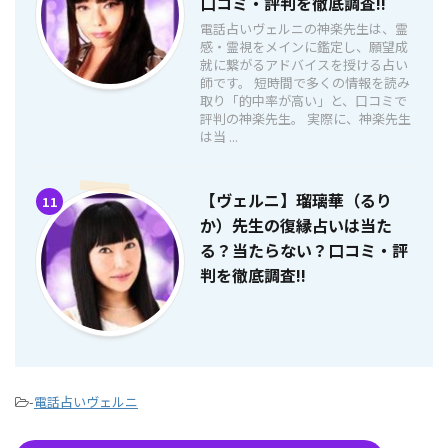
口コミ・評判を徹底調査!!
電話占いヴェルニの神楽先生は、霊
感・霊視をメインに鑑定し、願望成
就に繋がるアドバイスを授ける占い
師です。 短時間で多くの情報を読み
取り「的中率が高い」と、口コミで
評判の神楽先生。 実際に、神楽先生
は当 ...
【ヴェルニ】瑠璃華（るり
11
か）先生の復縁占いは当た
る？当たらない？口コミ・評
判を徹底調査!!
-
電話占いヴェルニ