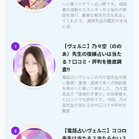
へと導くベテラン占い師です。 相談
者の波動やエネルギーから悩みの原
因を探り、最善な解決方法を見出し
てくれます。 瀬那先生の鑑定が本当
に当 ...
【ヴェルニ】乃々空（のの
7
あ）先生の復縁占いは当た
る？口コミ・評判を徹底調
査!!
電話占いヴェルニの乃々空先生は鋭
い霊感・霊視・透視で多くの相談者
を幸せへと導いて来ました。 乃々空
先生の「連絡引き寄せ」は効果絶大
と口コミでも評判です。 今回、乃々
空先生が当たるのか口コミや評判を
徹底 ...
【電話占いヴェルニ】ココロ
8
先生は当たる？当たらない？