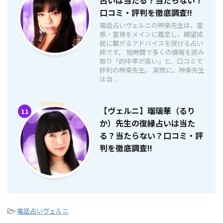
占いは当たる？当たらない？
口コミ・評判を徹底調査!!
電話占いヴェルニの神楽先生は、霊
感・霊視をメインに鑑定し、願望成
就に繋がるアドバイスを授ける占い
師です。 短時間で多くの情報を読み
取り「的中率が高い」と、口コミで
評判の神楽先生。 実際に、神楽先生
は当 ...
【ヴェルニ】瑠璃華（るり
11
か）先生の復縁占いは当た
る？当たらない？口コミ・評
判を徹底調査!!
-
電話占いヴェルニ