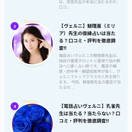
は、若菜先生が本当に当たるのか、
口コ ...
【ヴェルニ】魅理亜（ミリ
3
ア）先生の復縁占いは当た
る？口コミ・評判を徹底調
査!!
電話占いヴェルニの魅理亜先生は、
独自の霊感タロットと霊視で悩み解
決へと導く占い師です。 鑑定の精
度・的中率・願望成就率が高く、ヴ
ェルニでトップクラスの人気を誇り
ます。 今回、魅理亜先生の鑑定が当
たるの ...
【電話占いヴェルニ】孔雀先
4
生は当たる？当たらない？口
コミ・評判を徹底調査!!