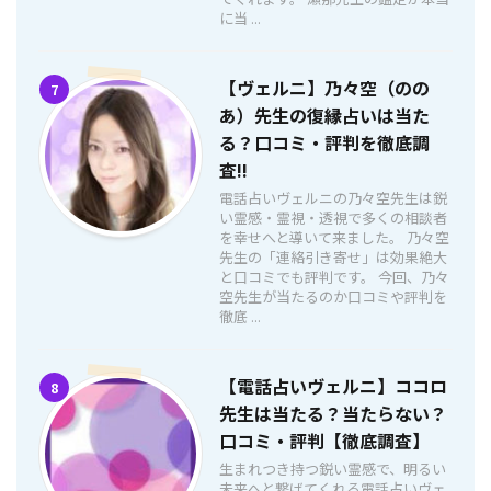
に当 ...
【ヴェルニ】乃々空（のの
7
あ）先生の復縁占いは当た
る？口コミ・評判を徹底調
査!!
電話占いヴェルニの乃々空先生は鋭
い霊感・霊視・透視で多くの相談者
を幸せへと導いて来ました。 乃々空
先生の「連絡引き寄せ」は効果絶大
と口コミでも評判です。 今回、乃々
空先生が当たるのか口コミや評判を
徹底 ...
【電話占いヴェルニ】ココロ
8
先生は当たる？当たらない？
口コミ・評判【徹底調査】
生まれつき持つ鋭い霊感で、明るい
未来へと繋げてくれる電話占いヴェ