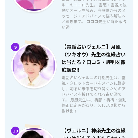
ルニのココロ先生。 霊感・霊視で波
動やオーラを読み、守護霊からのメ
ッセージ・アドバイスで悩み解決へ
と導きます。 ココロ先生が当たる占
い師 ...
【電話占いヴェルニ】月凰
9
（ツキオウ）先生の復縁占い
は当たる？口コミ・評判を徹
底調査!!
電話占いヴェルニの月凰先生は、霊
視・タロットカードをメインに鑑定
し、明るい未来を切り開くためのア
ドバイスを授けてくれる占い師で
す。 月凰先生は、祈願・祈祷・波動
修正に定評があり、苦しい現状から
抜け出す ...
【ヴェルニ】神楽先生の復縁
10