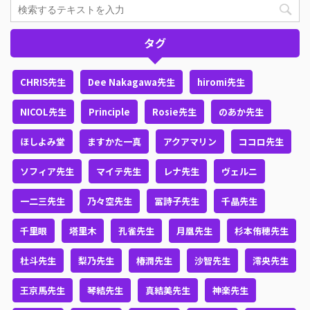
タグ
CHRIS先生
Dee Nakagawa先生
hiromi先生
NICOL先生
Principle
Rosie先生
のあか先生
ほしよみ堂
ますかた一真
アクアマリン
ココロ先生
ソフィア先生
マイテ先生
レナ先生
ヴェルニ
一二三先生
乃々空先生
冨詩子先生
千晶先生
千里眼
塔里木
孔雀先生
月凰先生
杉本侑穂先生
杜斗先生
梨乃先生
椿潤先生
沙智先生
澪央先生
王京馬先生
琴結先生
真結美先生
神楽先生