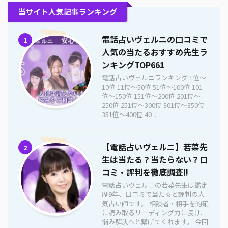
当サイト人気記事ランキング
電話占いヴェルニの口コミで
1
人気の当たるおすすめ先生ラ
ンキングTOP661
電話占いヴェルニランキング 1位〜
10位 11位〜50位 51位〜100位 101
位〜150位 151位〜200位 201位〜
250位 251位〜300位 301位〜350位
351位〜400位 40 ...
【電話占いヴェルニ】若菜先
2
生は当たる？当たらない？口
コミ・評判を徹底調査!!
電話占いヴェルニの若菜先生は鑑定
歴9年、口コミで当たると評判の人
気占い師です。 相談者・相手を的確
に読み取るリーディング力に長け、
悩み解決へと繋げてくれます。 今回