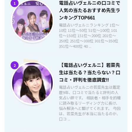
電話占いヴェルニの口コミで
1
人気の当たるおすすめ先生ラ
ンキングTOP661
電話占いヴェルニランキング 1位〜
10位 11位〜50位 51位〜100位 101
位〜150位 151位〜200位 201位〜
250位 251位〜300位 301位〜350位
351位〜400位 40 ...
【電話占いヴェルニ】若菜先
2
生は当たる？当たらない？口
コミ・評判を徹底調査!!
電話占いヴェルニの若菜先生は鑑定
歴9年、口コミで当たると評判の人
気占い師です。 相談者・相手を的確
に読み取るリーディング力に長け、
悩み解決へと繋げてくれます。 今回
は、若菜先生が本当に当たるのか、
口コ ...