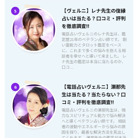
【ヴェルニ】レナ先生の復縁
5
占いは当たる？口コミ・評判
を徹底調査!!
電話占いヴェルニのレナ先生は、鑑
定歴21年のベテラン占い師です。 鋭
い霊能力とタロット鑑定をベース
に、これまで多くの悩みを抱える相
談者を幸せへと導いて来ました。 レ
ナ先生の鑑定は本当に当たるのか、
口コ ...
【電話占いヴェルニ】瀬那先
6
生は当たる？当たらない？口
コミ・評判を徹底調査!!
電話占いヴェルニの瀬那先生は、強
力なスピリチュアル能力で悩み解決
へと導くベテラン占い師です。 相談
者の波動やエネルギーから悩みの原
因を探り、最善な解決方法を見出し
てくれます。 瀬那先生の鑑定が本当