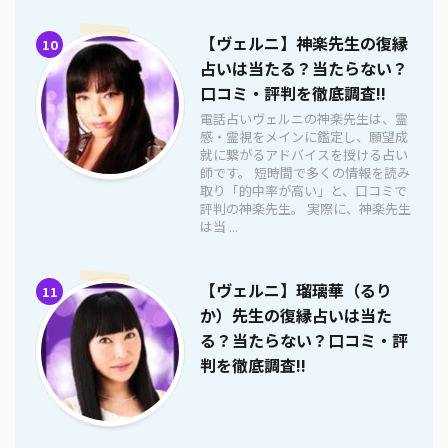
【ヴェルニ】神楽先生の復縁
10
占いは当たる？当たらない？
口コミ・評判を徹底調査!!
電話占いヴェルニの神楽先生は、霊
感・霊視をメインに鑑定し、願望成
就に繋がるアドバイスを授ける占い
師です。 短時間で多くの情報を読み
取り「的中率が高い」と、口コミで
評判の神楽先生。 実際に、神楽先生
は当 ...
【ヴェルニ】瑠璃華（るり
11
か）先生の復縁占いは当た
る？当たらない？口コミ・評
判を徹底調査!!