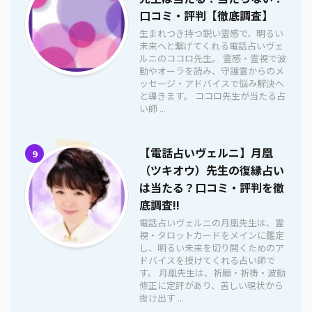
口コミ・評判【徹底調査】
生まれつき持つ鋭い霊感で、明るい
未来へと繋げてくれる電話占いヴェ
ルニのココロ先生。 霊感・霊視で波
動やオーラを読み、守護霊からのメ
ッセージ・アドバイスで悩み解決へ
と導きます。 ココロ先生が当たる占
い師 ...
【電話占いヴェルニ】月凰
9
（ツキオウ）先生の復縁占い
は当たる？口コミ・評判を徹
底調査!!
電話占いヴェルニの月凰先生は、霊
視・タロットカードをメインに鑑定
し、明るい未来を切り開くためのア
ドバイスを授けてくれる占い師で
す。 月凰先生は、祈願・祈祷・波動
修正に定評があり、苦しい現状から
抜け出す ...