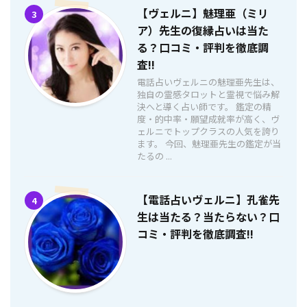
【ヴェルニ】魅理亜（ミリ
3
ア）先生の復縁占いは当た
る？口コミ・評判を徹底調
査!!
電話占いヴェルニの魅理亜先生は、
独自の霊感タロットと霊視で悩み解
決へと導く占い師です。 鑑定の精
度・的中率・願望成就率が高く、ヴ
ェルニでトップクラスの人気を誇り
ます。 今回、魅理亜先生の鑑定が当
たるの ...
【電話占いヴェルニ】孔雀先
4
生は当たる？当たらない？口
コミ・評判を徹底調査!!