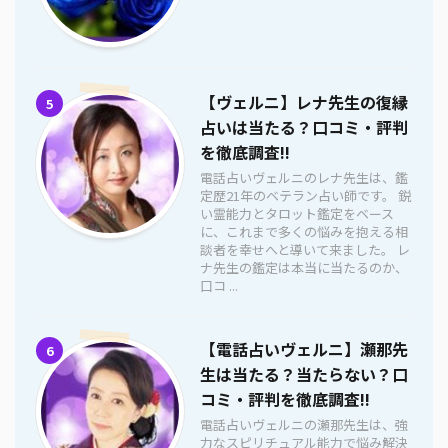
【ヴェルニ】レナ先生の復縁
5
占いは当たる？口コミ・評判
を徹底調査!!
電話占いヴェルニのレナ先生は、鑑
定歴21年のベテラン占い師です。 鋭
い霊能力とタロット鑑定をベース
に、これまで多くの悩みを抱える相
談者を幸せへと導いて来ました。 レ
ナ先生の鑑定は本当に当たるのか、
口コ ...
【電話占いヴェルニ】瀬那先
6
生は当たる？当たらない？口
コミ・評判を徹底調査!!
電話占いヴェルニの瀬那先生は、強
力なスピリチュアル能力で悩み解決